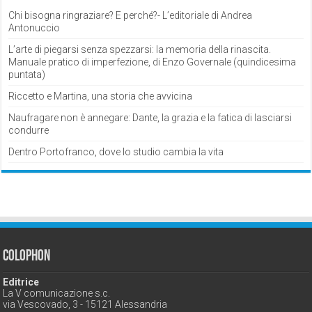
Chi bisogna ringraziare? E perché?- L’editoriale di Andrea
Antonuccio
L’arte di piegarsi senza spezzarsi: la memoria della rinascita.
Manuale pratico di imperfezione, di Enzo Governale (quindicesima
puntata)
Riccetto e Martina, una storia che avvicina
Naufragare non è annegare: Dante, la grazia e la fatica di lasciarsi
condurre
Dentro Portofranco, dove lo studio cambia la vita
Colophon
Editrice
La V comunicazione s.c.
via Vescovado, 3 - 15121 Alessandria