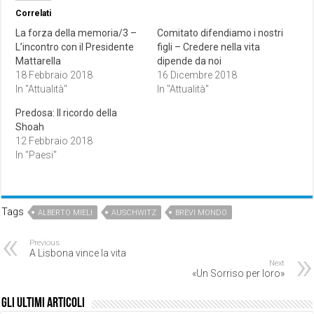
Correlati
La forza della memoria/3 –
Comitato difendiamo i nostri
L’incontro con il Presidente
figli – Credere nella vita
Mattarella
dipende da noi
18 Febbraio 2018
16 Dicembre 2018
In "Attualità"
In "Attualità"
Predosa: Il ricordo della
Shoah
12 Febbraio 2018
In "Paesi"
Tags
ALBERTO MIELI
AUSCHWITZ
BREVI MONDO
Previous
A Lisbona vince la vita
Next
«Un Sorriso per loro»
Gli ultimi articoli