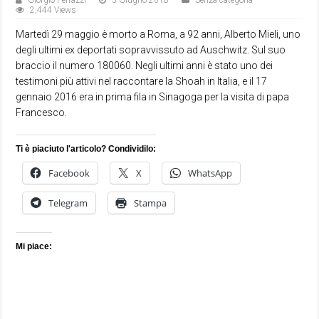
Giorgio Ferrazzi
3 Giugno 2018
Senza categoria
2,444 Views
Martedì 29 maggio è morto a Roma, a 92 anni, Alberto Mieli, uno
degli ultimi ex deportati sopravvissuto ad Auschwitz. Sul suo
braccio il numero 180060. Negli ultimi anni è stato uno dei
testimoni più attivi nel raccontare la Shoah in Italia, e il 17
gennaio 2016 era in prima fila in Sinagoga per la visita di papa
Francesco.
Ti è piaciuto l'articolo? Condividilo:
Facebook
X
WhatsApp
Telegram
Stampa
Mi piace: