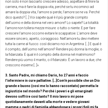
non solo è non lasciarlo crescere adesso, aspettare di finire la
carriera, ma è fare la doppia vita, perché se tu incominci ad
amare la doppia vita, l’amore si perde, l’amore se ne va. Perché
dico questo? […] Voi sapete qual è il più grande compito
dell’uomo e della donna nel vero amore? Lo sapete? La totalità:
l’amore non tollera mezze misure: o tutto o niente. E per fare
crescere l’amore occorre evitare le scappatoie. L’amore deve
essere sincero, aperto, coraggioso. Nell’amore tu devi mettere
tutta la carne al fuoco: così diciamo noi in Argentina. […] E qual è
il compito, dell’uomo nell’amore? Rendere più donna la moglie, o
la fidanzata. E qual è il compito della donna nel matrimonio?
Rendere più uomo il marito, o il fidanzato. È un lavoro a due, che
crescono insieme […]».
3. Santo Padre, mi chiamo Dario, ho 27 anni e faccio
l’infermiere in cure palliative. […]Com’è possibile che un Dio
grande e buono (così me lo hanno raccontato) permetta le
ingiustizie nel mondo? Perché i poveri e gli emarginati
devono soffrire così tanto? Il mio lavoro mi pone
quotidianamente davanti alla morte e vedere giovani
mamme o padri di famiglia abbandonare i propri figli mi fa