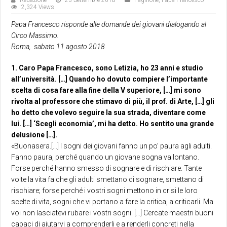
Redazione
23 Settembre 2018
Paginone
,
Papa Francesco
2,324 Views
Papa Francesco risponde alle domande dei giovani dialogando al
Circo Massimo.
Roma, sabato 11 agosto 2018
1. Caro Papa Francesco, sono Letizia, ho 23 anni e studio
all’università. […] Quando ho dovuto compiere l’importante
scelta di cosa fare alla fine della V superiore, […] mi sono
rivolta al professore che stimavo di più, il prof. di Arte, […] gli
ho detto che volevo seguire la sua strada, diventare come
lui. […] ‘Scegli economia’, mi ha detto. Ho sentito una grande
delusione […].
«Buonasera.[…] I sogni dei giovani fanno un po’ paura agli adulti.
Fanno paura, perché quando un giovane sogna va lontano.
Forse perché hanno smesso di sognare e di rischiare. Tante
volte la vita fa che gli adulti smettano di sognare, smettano di
rischiare; forse perché i vostri sogni mettono in crisi le loro
scelte di vita, sogni che vi portano a fare la critica, a criticarli. Ma
voi non lasciatevi rubare i vostri sogni. […] Cercate maestri buoni
capaci di aiutarvi a comprenderli e a renderli concreti nella