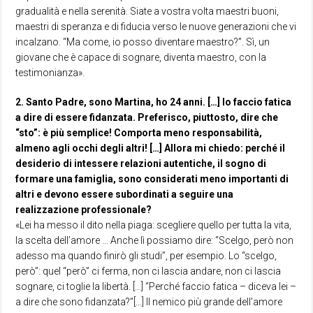
gradualità e nella serenità. Siate a vostra volta maestri buoni,
maestri di speranza e di fiducia verso le nuove generazioni che vi
incalzano. “Ma come, io posso diventare maestro?”. Sì, un
giovane che è capace di sognare, diventa maestro, con la
testimonianza».
2. Santo Padre, sono Martina, ho 24 anni. […] Io faccio fatica
a dire di essere fidanzata. Preferisco, piuttosto, dire che
“sto”: è più semplice! Comporta meno responsabilità,
almeno agli occhi degli altri! […] Allora mi chiedo: perché il
desiderio di intessere relazioni autentiche, il sogno di
formare una famiglia, sono considerati meno importanti di
altri e devono essere subordinati a seguire una
realizzazione professionale?
«Lei ha messo il dito nella piaga: scegliere quello per tutta la vita,
la scelta dell’amore … Anche lì possiamo dire: “Scelgo, però non
adesso ma quando finirò gli studi”, per esempio. Lo “scelgo,
però”: quel “però” ci ferma, non ci lascia andare, non ci lascia
sognare, ci toglie la libertà. […] “Perché faccio fatica – diceva lei –
a dire che sono fidanzata?”[…] Il nemico più grande dell’amore