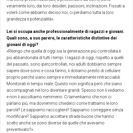
veramente loro, dai loro desideri, passioni, inclinazioni. Fissati a
volerli come abbiamo deciso noi, ci perdiamo tutta la loro
grandezza e potenzialità».
Lei si occupa anche professionalmente di ragazzi e giovani.
Quali sono, a suo parere, le caratteristiche distintive dei
giovani di oggi?
«Ritengo che quella di oggi sia la generazione più controllata e
più abbandonata di tutti i tempi. I ragazzi di oggi, rispetto a quelli
del passato, sono ipercontrollati, noi adulti dobbiamo sempre
sapere dove sono e cosa fanno, li dotiamo presto di cellulare
proprio perché siano sempre e immediatamente rintracciabili.
Monitorati in tempo reale. Questo non significa però che siano
accompagnati nel loro diventare grandi. Spesso non li vediamo
e non li ascoltiamo nemmeno. Ci lamentiamo che non ci
parlano più, ma dovremmo chiederci come trattiamo le loro
parole? Le sappiamo raccogliere? Sappiamo correggere senza
mortificare? Sappiamo accettare strade buone che hanno
scelto anche se sono diverse da quelle che avevamo
preventivato?».