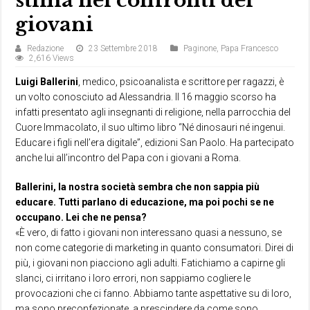
stima nei confronti dei
giovani
Redazione
23 Settembre 2018
Paginone
,
Papa Francesco
2,616 Views
Luigi Ballerini
, medico, psicoanalista e scrittore per ragazzi, è
un volto conosciuto ad Alessandria. Il 16 maggio scorso ha
infatti presentato agli insegnanti di religione, nella parrocchia del
Cuore Immacolato, il suo ultimo libro “Né dinosauri né ingenui.
Educare i figli nell’era digitale”, edizioni San Paolo. Ha partecipato
anche lui all’incontro del Papa con i giovani a Roma.
Ballerini, la nostra società sembra che non sappia più
educare. Tutti parlano di educazione, ma poi pochi se ne
occupano. Lei che ne pensa?
«È vero, di fatto i giovani non interessano quasi a nessuno, se
non come categorie di marketing in quanto consumatori. Direi di
più, i giovani non piacciono agli adulti. Fatichiamo a capirne gli
slanci, ci irritano i loro errori, non sappiamo cogliere le
provocazioni che ci fanno. Abbiamo tante aspettative su di loro,
ma sono preconfezionate, a prescindere da come sono