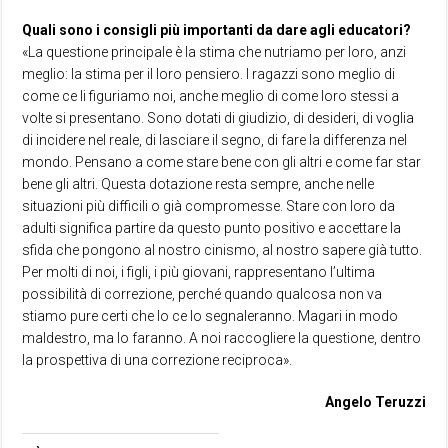
Quali sono i consigli più importanti da dare agli educatori?
«La questione principale è la stima che nutriamo per loro, anzi
meglio: la stima per il loro pensiero. I ragazzi sono meglio di
come ce li figuriamo noi, anche meglio di come loro stessi a
volte si presentano. Sono dotati di giudizio, di desideri, di voglia
di incidere nel reale, di lasciare il segno, di fare la differenza nel
mondo. Pensano a come stare bene con gli altri e come far star
bene gli altri. Questa dotazione resta sempre, anche nelle
situazioni più difficili o già compromesse. Stare con loro da
adulti significa partire da questo punto positivo e accettare la
sfida che pongono al nostro cinismo, al nostro sapere già tutto.
Per molti di noi, i figli, i più giovani, rappresentano l’ultima
possibilità di correzione, perché quando qualcosa non va
stiamo pure certi che lo ce lo segnaleranno. Magari in modo
maldestro, ma lo faranno. A noi raccogliere la questione, dentro
la prospettiva di una correzione reciproca».
Angelo Teruzzi