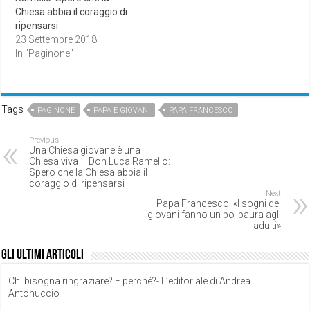
Chiesa abbia il coraggio di
ripensarsi
23 Settembre 2018
In "Paginone"
Tags
PAGINONE
PAPA E GIOVANI
PAPA FRANCESCO
Previous
Una Chiesa giovane è una
Chiesa viva – Don Luca Ramello:
Spero che la Chiesa abbia il
coraggio di ripensarsi
Next
Papa Francesco: «I sogni dei
giovani fanno un po’ paura agli
adulti»
Gli ultimi articoli
Chi bisogna ringraziare? E perché?- L’editoriale di Andrea
Antonuccio