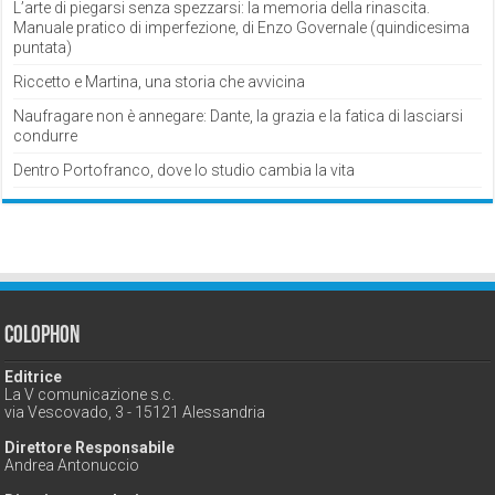
L’arte di piegarsi senza spezzarsi: la memoria della rinascita.
Manuale pratico di imperfezione, di Enzo Governale (quindicesima
puntata)
Riccetto e Martina, una storia che avvicina
Naufragare non è annegare: Dante, la grazia e la fatica di lasciarsi
condurre
Dentro Portofranco, dove lo studio cambia la vita
Colophon
Editrice
La V comunicazione s.c.
via Vescovado, 3 - 15121 Alessandria
Direttore Responsabile
Andrea Antonuccio