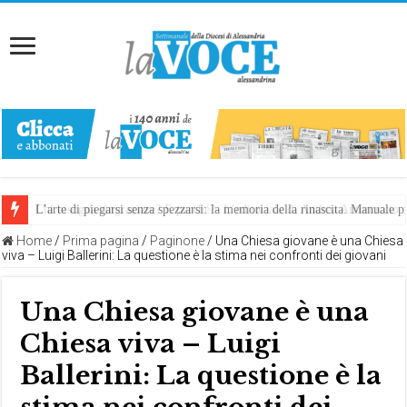
Chi bisogna ringraziare? E perché?- L’editoriale di Andrea Antonuccio
L’arte di piegarsi senza spezzarsi: la memoria della rinascita. Manuale
Home
/
Prima pagina
/
Paginone
/
Una Chiesa giovane è una Chiesa
viva – Luigi Ballerini: La questione è la stima nei confronti dei giovani
Una Chiesa giovane è una
Chiesa viva – Luigi
Ballerini: La questione è la