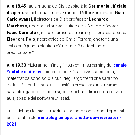
Alle 18.45
l’aula magna del Disit ospiterà la
Cerimonia ufficiale
di apertura
, nella quale interverranno il Rettore professor
Gian
Carlo Avanzi,
il direttore del Disit professor
Leonardo
Marchese,
il coordinatore scientifico della Notte professor
Fabio Carniato
e, in collegamento streaming, la professoressa
Eleonora
Polo
, ricercatrice del Cnr di Ferrara, che terrà una
lectio su “Quanta plastica c’è nel mare? Ci dobbiamo
preoccupare?”.
Alle 19.30
inizieranno infine gli interventi in streaming dal
canale
Youtube di Ateneo
; biotecnologie, fake news, sociologia,
matematica sono solo alcuni degli argomenti che saranno
trattati. Per partecipare alle attività in presenza e in streaming
sarà obbligatorio prenotarsi, per rispettare i limiti di capienza di
aule, spazi e dei software utlizzati.
Tutti i dettagli tecnici e i moduli di prenotazione sono disponibili
sul sito ufficiale:
multiblog.uniupo.it/notte-dei-ricercatori-
2021
.