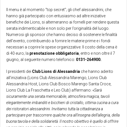
Il menu è al momento “top secret”; gli chef alessandrini, che
hanno già partecipato con entusiasmo ad altre iniziative
benefiche dei Lions, si alterneranno ai fornelli per rendere questa
serata indimenticabile e non solo per l’originalità del luogo.
Numerosi gli sponsor che hanno deciso di sostenere le finalità
dell’evento, contribuendo a fornire le materie prime e i fondi
necessari a coprire le spese organizzative. Il costo della cena è
di 40 euro; la
prenotazione
obbligatoria
, entro e non oltre il 7
giugno, al seguente numero telefonico:
0131-264900.
I presidenti dei
Club Lions di Alessandria
che hanno aderito
all’iniziativa (Lions Club Alessandria Marengo, Lions Club
Alessandria Host, Lions Club Bosco Marengo Santa Croce,
Lions Club La Fraschetta e Leo Club) affermano: «
Sarà
sicuramente una serata memorabile, atmosfera magica, tavoli
elegantemente imbanditi e bicchieri di cristallo, ottima cucina a cura
dei ristoratori alessandrini. Invitiamo tutta la cittadinanza a
partecipare per trascorrere qualche ora all’insegna dell’allegria, della
buona tavola e della solidarietà. Il nostro obiettivo è quello di offrire