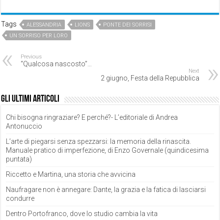
Tags
ALESSANDRIA
LIONS
PONTE DEI SORRISI
UN SORRISO PER LORO
Previous
“Qualcosa nascosto”…
Next
2 giugno, Festa della Repubblica
Gli ultimi articoli
Chi bisogna ringraziare? E perché?- L’editoriale di Andrea
Antonuccio
L’arte di piegarsi senza spezzarsi: la memoria della rinascita.
Manuale pratico di imperfezione, di Enzo Governale (quindicesima
puntata)
Riccetto e Martina, una storia che avvicina
Naufragare non è annegare: Dante, la grazia e la fatica di lasciarsi
condurre
Dentro Portofranco, dove lo studio cambia la vita