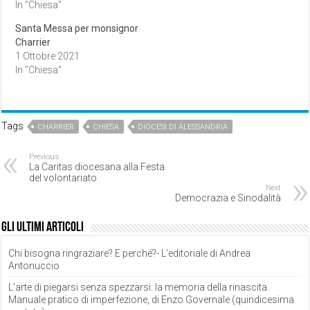
In "Chiesa"
Santa Messa per monsignor
Charrier
1 Ottobre 2021
In "Chiesa"
Tags
CHARRIER
CHIESA
DIOCESI DI ALESSANDRIA
Previous
La Caritas diocesana alla Festa
del volontariato
Next
Democrazia e Sinodalità
Gli ultimi articoli
Chi bisogna ringraziare? E perché?- L’editoriale di Andrea
Antonuccio
L’arte di piegarsi senza spezzarsi: la memoria della rinascita.
Manuale pratico di imperfezione, di Enzo Governale (quindicesima