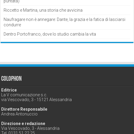
puntata)
Riccetto e Martina, una storia che avvicina
Naufragare non è annegare: Dante, la grazia e la fatica di lasciarsi
condurre
Dentro Portofranco, dove lo studio cambia la vita
Colophon
Editrice
La V comunicazione s.c.
via Vescovado, 3 - 15121 Alessandria
Direttore Responsabile
Andrea Antonuccio
Direzione e redazione
Via Vescovado, 3 - Alessandria
Tel. 0131 51 22 25