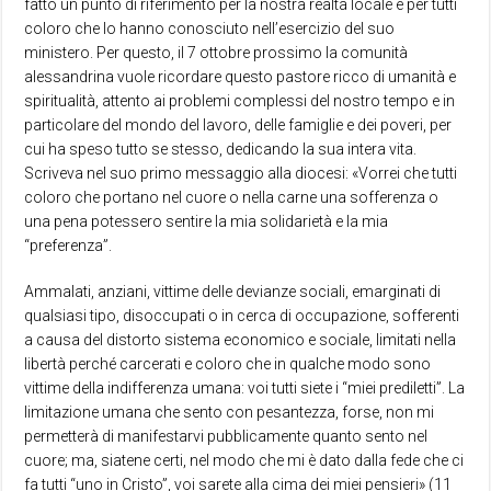
fatto un punto di riferimento per la nostra realtà locale e per tutti
coloro che lo hanno conosciuto nell’esercizio del suo
ministero. Per questo, il 7 ottobre prossimo la comunità
alessandrina vuole ricordare questo pastore ricco di umanità e
spiritualità, attento ai problemi complessi del nostro tempo e in
particolare del mondo del lavoro, delle famiglie e dei poveri, per
cui ha speso tutto se stesso, dedicando la sua intera vita.
Scriveva nel suo primo messaggio alla diocesi: «Vorrei che tutti
coloro che portano nel cuore o nella carne una sofferenza o
una pena potessero sentire la mia solidarietà e la mia
“preferenza”.
Ammalati, anziani, vittime delle devianze sociali, emarginati di
qualsiasi tipo, disoccupati o in cerca di occupazione, sofferenti
a causa del distorto sistema economico e sociale, limitati nella
libertà perché carcerati e coloro che in qualche modo sono
vittime della indifferenza umana: voi tutti siete i “miei prediletti”. La
limitazione umana che sento con pesantezza, forse, non mi
permetterà di manifestarvi pubblicamente quanto sento nel
cuore; ma, siatene certi, nel modo che mi è dato dalla fede che ci
fa tutti “uno in Cristo”, voi sarete alla cima dei miei pensieri» (11