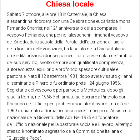
Chiesa locale
Sabato 7 ottobre, alle ore 18 in Cattedrale, la Chiesa
alessandrina ricorderà con una Celebrazione eucaristica mons.
Fernando Charrier, nel 12° anniversario della scomparsa. Il
vescovo Fernando, che per noi alessandrini rimane il vescovo
del Sinodo, della scuola della Parola, dell’attenzione ai laici e
della fioritura delle vocazioni, ha lasciato nella Chiesa italiana
un’eredità preziosa di insegnamenti tuttora esemplari nell’ambito
del suo servizio, svolto sempre con qualificata competenza,
autorevolezza, equilibrio e profondo spessore culturale e
pastorale. Nato il 12 settembre 1931, dopo avere vissuto gli anni
di seminario a Pinerolo fu ordinato prete il 24 giugno 1956.
Segretario del vescovo e poi parroco a Mentoulles, dopo gli
studi a Roma, nel 1968 è chiamato ad operare a Pinerolo con
l’incarico dell’Ufficio per i problemi sociali e il lavoro, ma già nel
1969 è chiamato a Roma per assumere l’impegno di Assistente
nazionale della Gioventù delle Acli. Nel 1975 è il fondatore
dell’Ufficio nazionale per la pastorale sociale e il lavoro; al tempo
stesso è nominato segretario della Commissione italiana di
“Giustizia e Pace”.