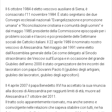
Il 6 ottobre 1984 è eletto vescovo ausiliare di Siena; è
consacrato l’11 novembre 1984. È stato segretario dei due
Convegni ecclesiali nazionali “Evangelizzazione e promozione
umana” e “Riconciliazione cristiana e comunità degli uomini” e
dal maggio 1985 presidente della Commissione episcopale per i
problemi sociali e il lavoro e poi presidente delle Settimane
sociali dei Cattolici italiani. Il 22 aprile 1989 è nominato nostro
vescovo di Alessandria. Nel maggio del 1991 viene eletto
dall’Assemblea generale della Cei come delegato al Sinodo
straordinario dei Vescovi sull’Europa e in occasione del grande
Giubileo dell’anno 2000 è stato organizzatore dei tre incontri dei
lavoratori con papa Giovanni Paolo II (giubileo degli artigiani,
giubileo dei lavoratori, giubileo degli agricoltori).
Il 4 aprile 2007 il papa Benedetto XVI ha accettato la sua rinuncia
alla diocesi di Alessandria per raggiunti limiti di età; muore ad
Alessandria il 7 ottobre del 2011.
Il tratto solo apparentemente riservato, ma anche sereno e
coinvolgente nelle relazioni che sapeva stabilire con tutti, ne ha