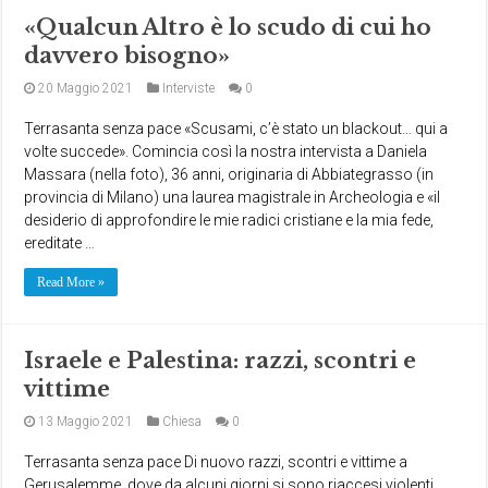
«Qualcun Altro è lo scudo di cui ho
davvero bisogno»
20 Maggio 2021
Interviste
0
Terrasanta senza pace «Scusami, c’è stato un blackout… qui a
volte succede». Comincia così la nostra intervista a Daniela
Massara (nella foto), 36 anni, originaria di Abbiategrasso (in
provincia di Milano) una laurea magistrale in Archeologia e «il
desiderio di approfondire le mie radici cristiane e la mia fede,
ereditate …
Read More »
Israele e Palestina: razzi, scontri e
vittime
13 Maggio 2021
Chiesa
0
Terrasanta senza pace Di nuovo razzi, scontri e vittime a
Gerusalemme, dove da alcuni giorni si sono riaccesi violenti