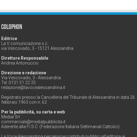
Colophon
Editrice
La V comunicazione s.c.
via Vescovado, 3 - 15121 Alessandria
Direttore Responsabile
Andrea Antonuccio
Direzione e redazione
Via Vescovado, 3 - Alessandria
Tel. 0131 51 22 25
redazione@lavocealessandrina.it
Registrato presso la Cancelleria del Tribunale di Alessandria in data 26
febbraio 1963 con n. 62
Per la pubblicità, su carta e web
Medial Srl
commerciale@medialpubblicita.it
Aderente alla F.I.S.C. (Federazione Italiana Settimanali Cattolici)
La Voce Alessandrina percepisce contributi pubblici all'editoria ai