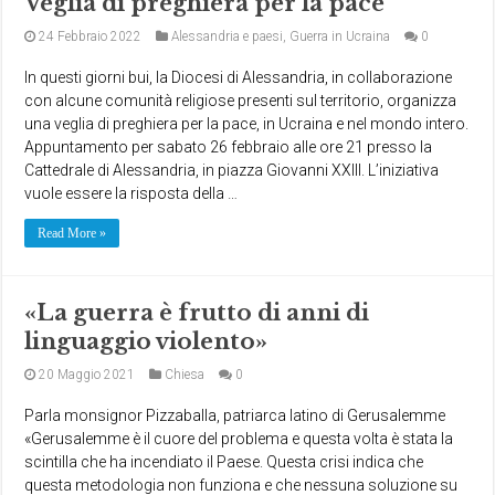
Veglia di preghiera per la pace
24 Febbraio 2022
Alessandria e paesi
,
Guerra in Ucraina
0
In questi giorni bui, la Diocesi di Alessandria, in collaborazione
con alcune comunità religiose presenti sul territorio, organizza
una veglia di preghiera per la pace, in Ucraina e nel mondo intero.
Appuntamento per sabato 26 febbraio alle ore 21 presso la
Cattedrale di Alessandria, in piazza Giovanni XXIII. L’iniziativa
vuole essere la risposta della …
Read More »
«La guerra è frutto di anni di
linguaggio violento»
20 Maggio 2021
Chiesa
0
Parla monsignor Pizzaballa, patriarca latino di Gerusalemme
«Gerusalemme è il cuore del problema e questa volta è stata la
scintilla che ha incendiato il Paese. Questa crisi indica che
questa metodologia non funziona e che nessuna soluzione su