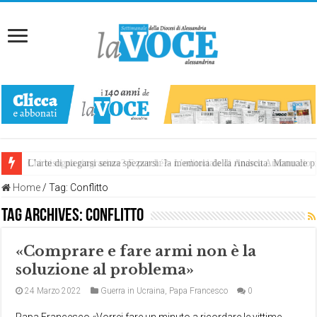
Chi bisogna ringraziare? E perché?- L’editoriale di Andrea Antonuccio
L’arte di piegarsi senza spezzarsi: la memoria della rinascita. Manuale
Home
/
Tag:
Conflitto
Tag Archives:
Conflitto
«Comprare e fare armi non è la
soluzione al problema»
24 Marzo 2022
Guerra in Ucraina
,
Papa Francesco
0
Papa Francesco «Vorrei fare un minuto a ricordare le vittime