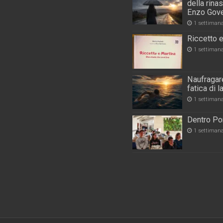
della rina
Enzo Gove
1 settiman
Riccetto e
1 settiman
Naufragare
fatica di 
1 settiman
Dentro Por
1 settiman