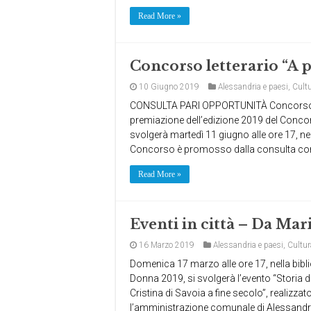
Read More »
Concorso letterario “A 
10 Giugno 2019
Alessandria e paesi
,
Cult
CONSULTA PARI OPPORTUNITÀ Concorso let
premiazione dell’edizione 2019 del Concor
svolgerà martedì 11 giugno alle ore 17, ne
Concorso è promosso dalla consulta comu
Read More »
Eventi in città – Da Mari
16 Marzo 2019
Alessandria e paesi
,
Cultur
Domenica 17 marzo alle ore 17, nella bibli
Donna 2019, si svolgerà l’evento “Storia 
Cristina di Savoia a fine secolo”, realizz
l’amministrazione comunale di Alessandr