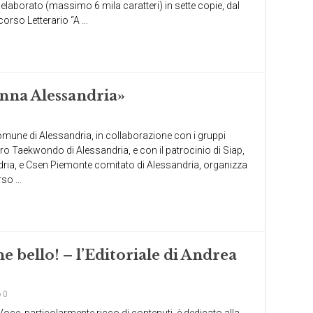
 elaborato (massimo 6 mila caratteri) in sette copie, dal
corso Letterario “A …
donna Alessandria»
omune di Alessandria, in collaborazione con i gruppi
tro Taekwondo di Alessandria, e con il patrocinio di Siap,
ndria, e Csen Piemonte comitato di Alessandria, organizza
rso …
e bello! – l’Editoriale di Andrea
0