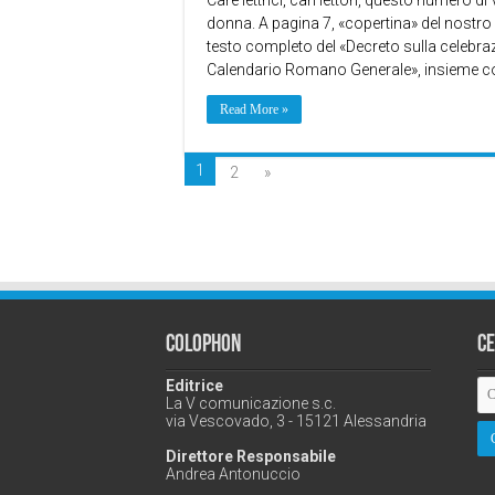
Care lettrici, cari lettori, questo numero d
donna. A pagina 7, «copertina» del nostro 
testo completo del «Decreto sulla celebra
Calendario Romano Generale», insieme c
Read More »
1
2
»
Colophon
C
Editrice
La V comunicazione s.c.
via Vescovado, 3 - 15121 Alessandria
Direttore Responsabile
Andrea Antonuccio