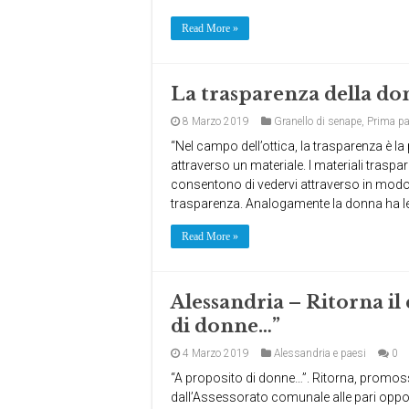
Read More »
La trasparenza della don
8 Marzo 2019
Granello di senape
,
Prima p
“Nel campo dell’ottica, la trasparenza è la
attraverso un materiale. I materiali traspar
consentono di vedervi attraverso in modo 
trasparenza. Analogamente la donna ha le 
Read More »
Alessandria – Ritorna il
di donne…”
4 Marzo 2019
Alessandria e paesi
0
“A proposito di donne…”. Ritorna, promos
dall’Assessorato comunale alle pari opport