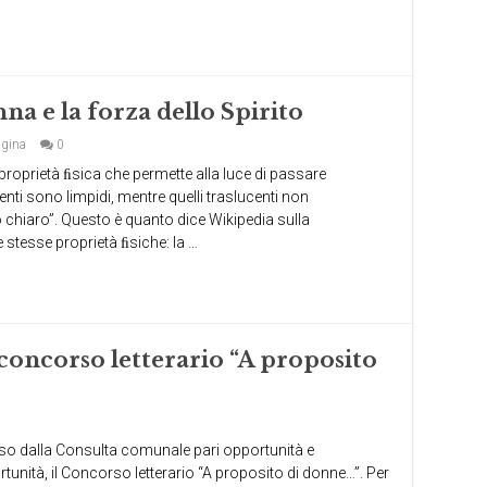
na e la forza dello Spirito
agina
0
 proprietà ﬁsica che permette alla luce di passare
enti sono limpidi, mentre quelli traslucenti non
chiaro”. Questo è quanto dice Wikipedia sulla
stesse proprietà ﬁsiche: la …
 concorso letterario “A proposito
so dalla Consulta comunale pari opportunità e
unità, il Concorso letterario “A proposito di donne…”. Per