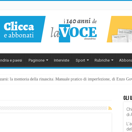
ndria e paesi
Paginone
Interviste
Sport
Rubriche
Abbona
ezzarsi: la memoria della rinascita. Manuale pratico di imperfezione, di Enzo G
Gli 
Chi
di
L’a
del