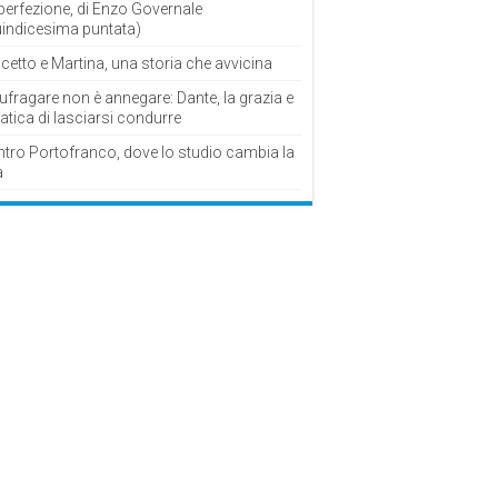
perfezione, di Enzo Governale
uindicesima puntata)
cetto e Martina, una storia che avvicina
fragare non è annegare: Dante, la grazia e
fatica di lasciarsi condurre
ntro Portofranco, dove lo studio cambia la
a