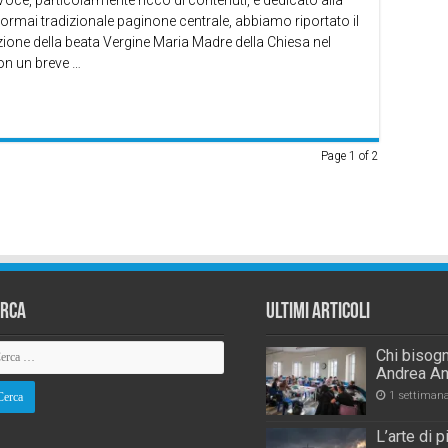
i Voce, particolarmente ricco di contenuti, è dedicato alla
ormai tradizionale paginone centrale, abbiamo riportato il
zione della beata Vergine Maria Madre della Chiesa nel
on un breve …
Page 1 of 2
erca
Ultimi Articoli
Chi bisogn
Andrea An
1 settiman
L’arte di 