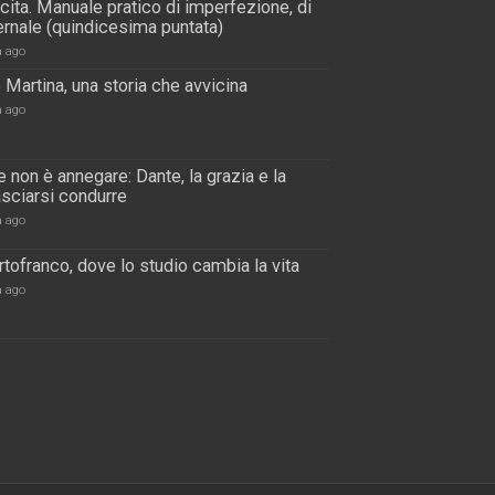
scita. Manuale pratico di imperfezione, di
rnale (quindicesima puntata)
a ago
 Martina, una storia che avvicina
a ago
 non è annegare: Dante, la grazia e la
lasciarsi condurre
a ago
tofranco, dove lo studio cambia la vita
a ago