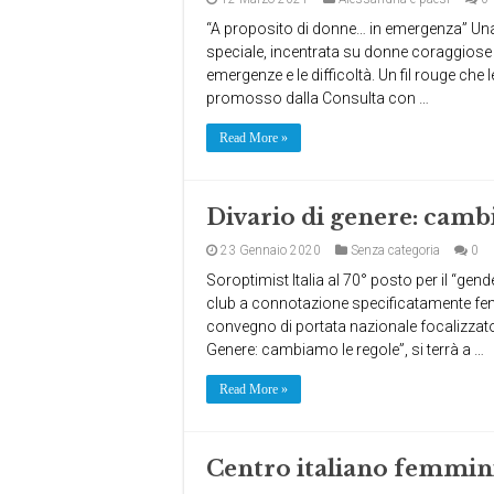
“A proposito di donne… in emergenza” Una 
speciale, incentrata su donne coraggiose 
emergenze e le difficoltà. Un fil rouge che 
promosso dalla Consulta con …
Read More »
Divario di genere: cam
23 Gennaio 2020
Senza categoria
0
Soroptimist Italia al 70° posto per il “gende
club a connotazione specificatamente fem
convegno di portata nazionale focalizzato s
Genere: cambiamo le regole”, si terrà a …
Read More »
Centro italiano femmini