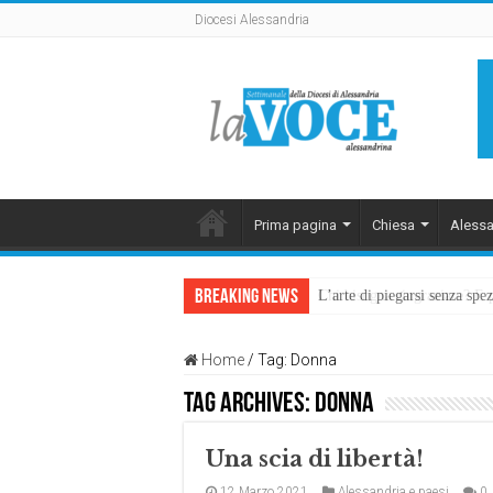
Diocesi Alessandria
Prima pagina
Chiesa
Alessa
Breaking News
L’arte di piegarsi senza sp
Home
/
Tag:
Donna
Tag Archives:
Donna
Una scia di libertà!
12 Marzo 2021
Alessandria e paesi
0