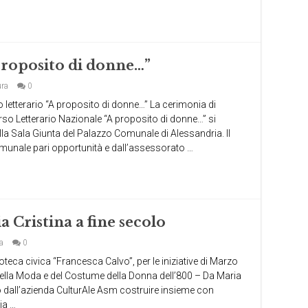
proposito di donne…”
ura
0
terario “A proposito di donne…” La cerimonia di
so Letterario Nazionale “A proposito di donne…” si
lla Sala Giunta del Palazzo Comunale di Alessandria. Il
nale pari opportunità e dall’assessorato …
a Cristina a fine secolo
a
0
oteca civica “Francesca Calvo”, per le iniziative di Marzo
della Moda e del Costume della Donna dell’800 – Da Maria
ato dall’azienda CulturAle Asm costruire insieme con
ia …