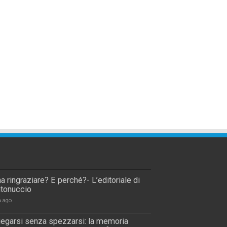
a ringraziare? E perché?- L’editoriale di
tonuccio
a ago
piegarsi senza spezzarsi: la memoria