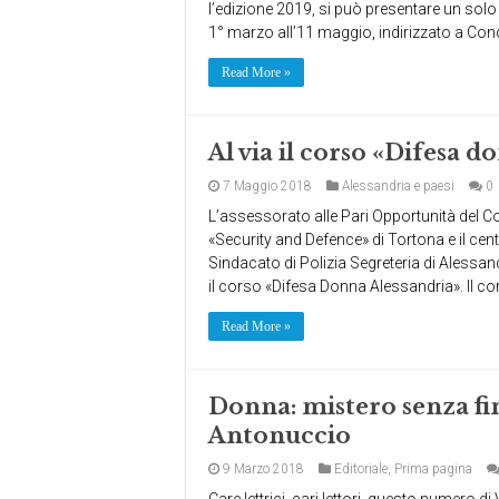
l’edizione 2019, si può presentare un solo
1° marzo all’11 maggio, indirizzato a Con
Read More »
Al via il corso «Difesa 
7 Maggio 2018
Alessandria e paesi
0
L’assessorato alle Pari Opportunità del C
«Security and Defence» di Tortona e il cen
Sindacato di Polizia Segreteria di Alessa
il corso «Difesa Donna Alessandria». Il co
Read More »
Donna: mistero senza fin
Antonuccio
9 Marzo 2018
Editoriale
,
Prima pagina