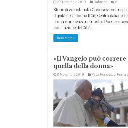
27 Novembre 2019
Rubriche
0
Storie di volontariato Conosciamo meglio l’
dignità della donna Il Cif, Centro italian
storia e presenza nel nostro Paese essend
costituzione del Cif è …
Read More »
«Il Vangelo può correre 
quella della donna»
8 Novembre 2019
Papa Francesco
,
Prima 