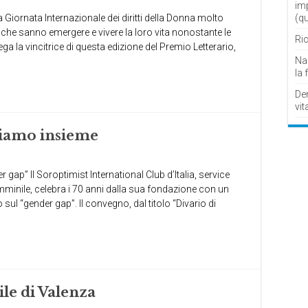
im
Giornata Internazionale dei diritti della Donna molto
(q
che sanno emergere e vivere la loro vita nonostante le
Ric
lega la vincitrice di questa edizione del Premio Letterario,
Nau
la 
De
vit
biamo insieme
r gap” Il Soroptimist International Club d’Italia, service
minile, celebra i 70 anni dalla sua fondazione con un
ul “gender gap”. Il convegno, dal titolo “Divario di
le di Valenza