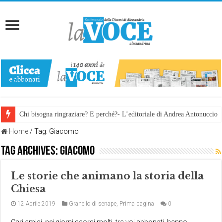
Chi bisogna ringraziare? E perché?- L’editoriale di Andrea Antonuccio
Home
/
Tag:
Giacomo
Tag Archives:
Giacomo
Le storie che animano la storia della
Chiesa
12 Aprile 2019
Granello di senape
,
Prima pagina
0
Cari amici, nei giorni scorsi molti, tra voi abbonati, hanno