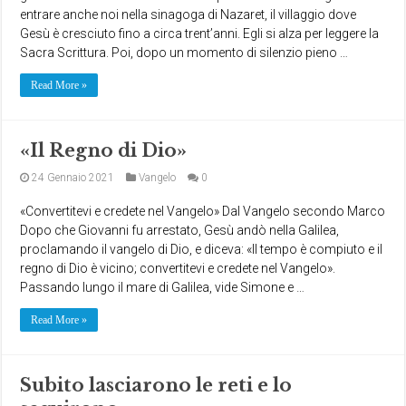
entrare anche noi nella sinagoga di Nazaret, il villaggio dove
Gesù è cresciuto fino a circa trent’anni. Egli si alza per leggere la
Sacra Scrittura. Poi, dopo un momento di silenzio pieno …
Read More »
«Il Regno di Dio»
24 Gennaio 2021
Vangelo
0
«Convertitevi e credete nel Vangelo» Dal Vangelo secondo Marco
Dopo che Giovanni fu arrestato, Gesù andò nella Galilea,
proclamando il vangelo di Dio, e diceva: «Il tempo è compiuto e il
regno di Dio è vicino; convertitevi e credete nel Vangelo».
Passando lungo il mare di Galilea, vide Simone e …
Read More »
Subito lasciarono le reti e lo