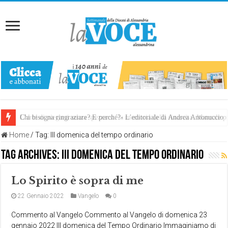
Chi bisogna ringraziare? E perché?- L’editoriale di Andrea Antonuccio
L’arte di piegarsi senza spezzarsi: la memoria della rinascita. Manuale
Home
/
Tag:
III domenica del tempo ordinario
Tag Archives:
III domenica del tempo ordinario
Lo Spirito è sopra di me
22 Gennaio 2022
Vangelo
0
Commento al Vangelo Commento al Vangelo di domenica 23
gennaio 2022 III domenica del Tempo Ordinario Immaginiamo di