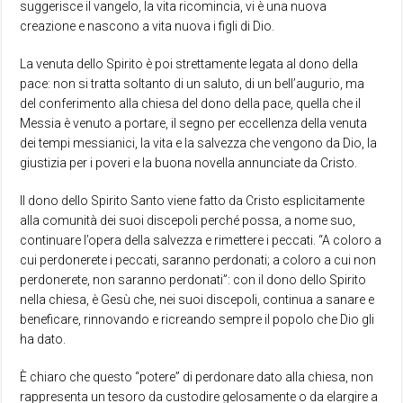
suggerisce il vangelo, la vita ricomincia, vi è una nuova
creazione e nascono a vita nuova i figli di Dio.
La venuta dello Spirito è poi strettamente legata al dono della
pace: non si tratta soltanto di un saluto, di un bell’augurio, ma
del conferimento alla chiesa del dono della pace, quella che il
Messia è venuto a portare, il segno per eccellenza della venuta
dei tempi messianici, la vita e la salvezza che vengono da Dio, la
giustizia per i poveri e la buona novella annunciate da Cristo.
Il dono dello Spirito Santo viene fatto da Cristo esplicitamente
alla comunità dei suoi discepoli perché possa, a nome suo,
continuare l’opera della salvezza e rimettere i peccati. “A coloro a
cui perdonerete i peccati, saranno perdonati; a coloro a cui non
perdonerete, non saranno perdonati”: con il dono dello Spirito
nella chiesa, è Gesù che, nei suoi discepoli, continua a sanare e
beneficare, rinnovando e ricreando sempre il popolo che Dio gli
ha dato.
È chiaro che questo “potere” di perdonare dato alla chiesa, non
rappresenta un tesoro da custodire gelosamente o da elargire a