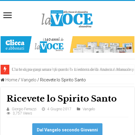
Chi bisogna ringraziare? E perché?- L’editoriale di Andrea Antonuccio
L’arte di piegarsi senza spezzarsi: la memoria della rinascita. Manuale
Home
/
Vangelo
/
Ricevete lo Spirito Santo
Ricevete lo Spirito Santo
Giorgio Ferrazzi
4 Giugno 2017
Vangelo
3,757 Views
Dal Vangelo secondo Giovanni