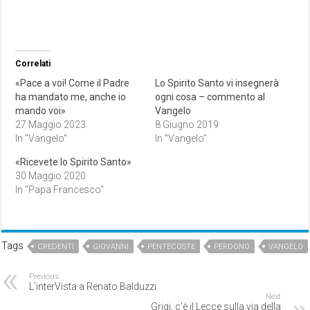
Correlati
«Pace a voi! Come il Padre
Lo Spirito Santo vi insegnerà
ha mandato me, anche io
ogni cosa – commento al
mando voi»
Vangelo
27 Maggio 2023
8 Giugno 2019
In "Vangelo"
In "Vangelo"
«Ricevete lo Spirito Santo»
30 Maggio 2020
In "Papa Francesco"
Tags
CREDENTI
GIOVANNI
PENTECOSTE
PERDONO
VANGELO
Previous
L’interVista a Renato Balduzzi
Next
Grigi, c’è il Lecce sulla via della