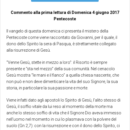
Commento alla prima lettura di Domenica 4 giugno 2017
Pentecoste
Il vangelo di questa domenica ci presenta il mistero della
Pentecoste come viene raccontato da Giovanni, per il quale, il
dono dello Spirito la sera di Pasqua, è strettamente collegato
alla risurrezione di Gesù.
“Venne Gesù, stette in mezzo a loro”: il Risorto è sempre
presente e “sta nel mezzo” della sua comunità. Nel cenacolo
Gesù mostra “le mani e il fianco” a quella chiesa nascente, che
non può e non deve dimenticare la vita del suo Signore, la sua
storia, in particolare la sua passione e morte.
Viene infatti dato agli apostoli lo Spirito di Gesù, l’alito stesso di
Gesù, il soffio vitale da lui reso al momento della morte ma
anche lo stesso soffio di vita che il Signore Dio aveva immesso
nell’uomo nel momento in cui lo plasmava con la polvere del
suolo (Gn 2,7): con la risurrezione e con il dono dello Spirito, ci