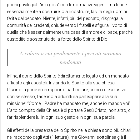
pochi privilegiati “in regola” con le normative vigenti, ma tende
essenzialmente a costruire, o a ricostruire, la vita degli uomini
ferita dal peccato. Niente, infatti, più del peccato, disgrega la
comunità dei credenti, chiude verso i fratelli e sfigura il volto di
quella che è essenzialmente una casa di amore e di pace, perché
custodita e sostenuta dalla forza dello Spirito di Dio.
A coloro a cui perdonerete i peccati saranno
perdonati
Infine, il dono dello Spirito è direttamente legato ad un mandato
affidato agli apostoli. Inviando lo Spirito alla sua chiesa, il
Risorto la pone in un rapporto particolare, unico ed esclusivo
con se stesso, facendola addirittura partecipare alla sua
missione: “Come il Padre ha mandato me, anche io mando voi”.
L’alto compito della Chiesa è di portare Gesù Cristo, non altro, di
far risplendere lui in ogni suo gesto e in ogni sua parola.
Gli effetti della presenza dello Spirito nella chiesa sono più chiari
nel racconto degli Atti (1 lettura), ma Giovanni sottolinea già il