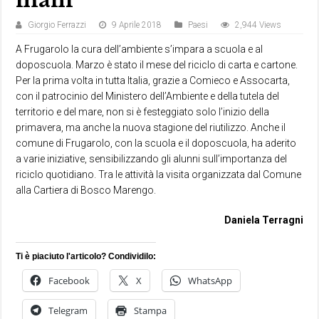
mani
Giorgio Ferrazzi
9 Aprile 2018
Paesi
2,944 Views
A Frugarolo la cura dell’ambiente s’impara a scuola e al
doposcuola. Marzo è stato il mese del riciclo di carta e cartone.
Per la prima volta in tutta Italia, grazie a Comieco e Assocarta,
con il patrocinio del Ministero dell’Ambiente e della tutela del
territorio e del mare, non si è festeggiato solo l’inizio della
primavera, ma anche la nuova stagione del riutilizzo. Anche il
comune di Frugarolo, con la scuola e il doposcuola, ha aderito
a varie iniziative, sensibilizzando gli alunni sull’importanza del
riciclo quotidiano. Tra le attività la visita organizzata dal Comune
alla Cartiera di Bosco Marengo.
Daniela Terragni
Ti è piaciuto l'articolo? Condividilo:
Facebook
X
WhatsApp
Telegram
Stampa