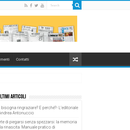
menti
Contatti
overnale (quindicesima puntata)
ultimi articoli
 bisogna ringraziare? E perché?- L’editoriale
 Andrea Antonuccio
rte di piegarsi senza spezzarsi: la memoria
la rinascita. Manuale pratico di