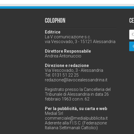
Colophon
C
Editrice
La V comunicazione s.c.
via Vescovado, 3 - 15121 Alessandria
Direttore Responsabile
Andrea Antonuccio
Direzione e redazione
Via Vescovado, 3 - Alessandria
Tel. 0131 51 22 25
redazione@lavocealessandrina.it
Registrato presso la Cancelleria del
Tribunale di Alessandria in data 26
febbraio 1963 con n. 62
Per la pubblicità, su carta e web
Medial Srl
commerciale@medialpubblicita.it
Aderente alla F.I.S.C. (Federazione
Italiana Settimanali Cattolici)