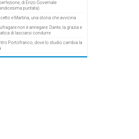
perfezione, di Enzo Governale
uindicesima puntata)
cetto e Martina, una storia che avvicina
fragare non è annegare: Dante, la grazia e
fatica di lasciarsi condurre
ntro Portofranco, dove lo studio cambia la
a