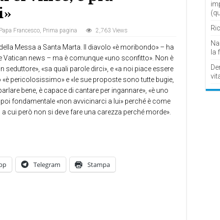
im
i»
(q
Ric
Papa Francesco
,
Prima pagina
2,763 Views
Nau
 della Messa a Santa Marta. Il diavolo «è moribondo» – ha
la 
sce Vatican news – ma è comunque «uno sconfitto». Non è
De
n seduttore», «sa quali parole dirci», e «a noi piace essere
vit
o «è pericolosissimo» e «le sue proposte sono tutte bugie,
 parlare bene, è capace di cantare per ingannare», «è uno
 poi fondamentale «non avvicinarci a lui» perché è come
 a cui però non si deve fare una carezza perché morde».
pp
Telegram
Stampa