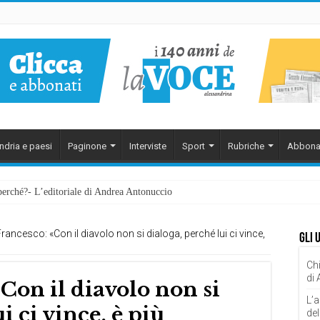
ndria e paesi
Paginone
Interviste
Sport
Rubriche
Abbona
perché?- L’editoriale di Andrea Antonuccio
ezzarsi: la memoria della rinascita. Manuale pratico di imperfezione, di Enzo G
rancesco: «Con il diavolo non si dialoga, perché lui ci vince,
Gli 
Chi
di
Con il diavolo non si
L’a
i ci vince, è più
del