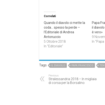
Correlati
Quando il diavolo ci mette la
Papa Fra
coda… spesso la perde –
il diavol
l’Editoriale di Andrea
è vero»
Antonuccio
9 Novem
5 Ottobre 2018
In "Papa
In "Editoriale"
Tags
IL DIAVOLO
PAPA FRANCESCO
TEN
Previous
Stralessandria 2018 – In migliaia
di corsa per la Borsalino