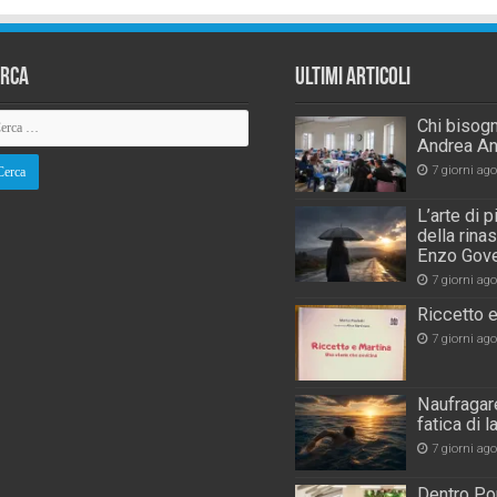
erca
Ultimi Articoli
Chi bisogn
Andrea An
7 giorni ago
L’arte di 
della rina
Enzo Gove
7 giorni ago
Riccetto e
7 giorni ago
Naufragare
fatica di 
7 giorni ago
Dentro Por