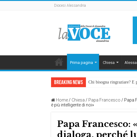
Diocesi Alessandria
Prima pagina
Chiesa
Alessa
Breaking News
Chi bisogna ringraziare? E 
L’arte di piegarsi senza sp
Home
/
Chiesa
/
Papa Francesco
/
Papa F
è più intelligente di noi»
Papa Francesco: «
dialoga, perché lu