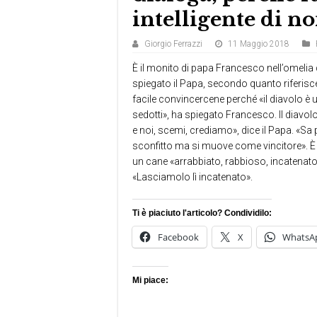
intelligente di no
Giorgio Ferrazzi
11 Maggio 2018
È il monito di papa Francesco nell’omelia
spiegato il Papa, secondo quanto riferi
facile convincercene perché «il diavolo è u
sedotti», ha spiegato Francesco. Il diavol
e noi, scemi, crediamo», dice il Papa. «Sa
sconfitto ma si muove come vincitore». È
un cane «arrabbiato, rabbioso, incatenato
«Lasciamolo lì incatenato».
Ti è piaciuto l'articolo? Condividilo:
Facebook
X
WhatsA
Mi piace: