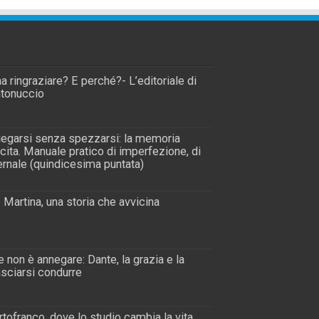
a ringraziare? E perché?- L’editoriale di
tonuccio
piegarsi senza spezzarsi: la memoria
scita. Manuale pratico di imperfezione, di
rnale (quindicesima puntata)
 Martina, una storia che avvicina
 non è annegare: Dante, la grazia e la
lasciarsi condurre
tofranco, dove lo studio cambia la vita