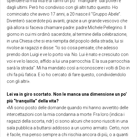
spendere la mia vita e di farmi un po’ “mangiare” dai poveri e
dagli ultimi. Però ho condiviso con gli altri tutto questo. Ho
cominciato che avevo 17 anni, a 20 nasce il “Gruppo Abele”.
Diventerò sacerdote più avanti, grazie a un grande vescovo che
già allora si faceva chiamare padre: padre Michele Pellegrino. Il
giorno in cui mi ordinò sacerdote, al termine della celebrazione,
in una Chiesa che si era riempita del popolo della strada, lui si
rivolse ai ragazzi e disse: “Io so cosa pensate, che adesso
prendo don Luigi e ve lo porto via. No. Lui è nato e cresciuto con
voi e ve lo lascio, affido a lui una parrocchia. E la sua parrocchia
sarà la strada”. Mi ha mandato così a riconoscere i volti di Dio in
chi fa più fatica. E io ho cercato di fare questo, condividendolo
con gli altri».
Lei va in giro scortato. Non le manca una dimensione un po’
più “tranquilla” della vita?
«Mi sono posto delle domande quando mi hanno avvertito delle
intercettazioni con la mia condanna a morte. Fra loro (indica i
ragazzi della scorta, ndr) ci sono alcuni che sono riusciti in una
sala pubblica a buttarsi addosso a un uomo armato. Certo, non
è facile, ma penso sempre a chi rischia ancora di più, o a quanti