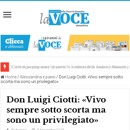
Chi bisogna ringraziare? E perché?- L’editoriale di Andrea Antonuccio
L’arte di piegarsi senza spezzarsi: la memoria della rinascita. Manuale
Home
/
Alessandria e paesi
/
Don Luigi Ciotti: «Vivo sempre sotto
scorta ma sono un privilegiato»
Don Luigi Ciotti: «Vivo
sempre sotto scorta ma
sono un privilegiato»