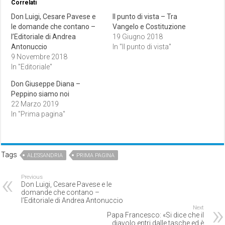
Correlati
Don Luigi, Cesare Pavese e
Il punto di vista – Tra
le domande che contano –
Vangelo e Costituzione
l’Editoriale di Andrea
19 Giugno 2018
Antonuccio
In "Il punto di vista"
9 Novembre 2018
In "Editoriale"
Don Giuseppe Diana –
Peppino siamo noi
22 Marzo 2019
In "Prima pagina"
Tags
ALESSANDRIA
PRIMA PAGINA
Previous
Don Luigi, Cesare Pavese e le
domande che contano –
l’Editoriale di Andrea Antonuccio
Next
Papa Francesco: «Si dice che il
diavolo entri dalle tasche ed è