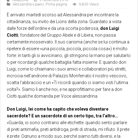
Redazione
9 Novembre 2018
Alessandria e paesi
,
Prima pagina
9,800 Views
È arrivato martedì scorso ad Alessandria per incontrare la
cittadinanza, su invito dei Lions della zona. Guardato a vista
dalle forze dell’ordine e da una scorta poderosa,
don Luigi
Ciotti
, fondatore del Gruppo Abele e di Libera, non passa
certamente inosservato. Il suo carisma (anche se lui continua a
ripetere di essere «una piccola, piccola, piccola cosa») è molto
forte: in tanti gli si avvicinano, gli stringono la mano per salutarlo
o per ricordargli qualche battaglia fatta insieme. E quando don
Luigi, come lo chiamano i suoi amici e collaboratori più stretti,
incrocia nell’androne di Palazzo Monferrato il nostro vescovo,
scatta l’abbraccio e un «Ti ricordi quando ci siamo visti l’ultima
volta?». Siamo lì anche noi, e ne approfittiamo per fare a don
Ciotti qualche domanda per Voce alessandrina.
Don Luigi, lei come ha capito che voleva diventare
sacerdote? E un sacerdote di un certo tipo, tra l’altro…
«Guarda, io sono contrario alle etichette: quando sento parlare
di preti antimafia, preti antidroga, preti di strada, mi rifiuto. Il prete
è prete. Ognuno a modo suo, perché siamo tutti diversi, e la