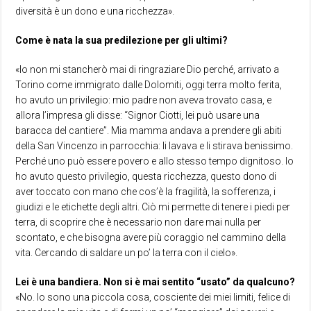
diversità è un dono e una ricchezza».
Come è nata la sua predilezione per gli ultimi?
«Io non mi stancherò mai di ringraziare Dio perché, arrivato a
Torino come immigrato dalle Dolomiti, oggi terra molto ferita,
ho avuto un privilegio: mio padre non aveva trovato casa, e
allora l’impresa gli disse: “Signor Ciotti, lei può usare una
baracca del cantiere”. Mia mamma andava a prendere gli abiti
della San Vincenzo in parrocchia: li lavava e li stirava benissimo.
Perché uno può essere povero e allo stesso tempo dignitoso. Io
ho avuto questo privilegio, questa ricchezza, questo dono di
aver toccato con mano che cos’è la fragilità, la sofferenza, i
giudizi e le etichette degli altri. Ciò mi permette di tenere i piedi per
terra, di scoprire che è necessario non dare mai nulla per
scontato, e che bisogna avere più coraggio nel cammino della
vita. Cercando di saldare un po’ la terra con il cielo».
Lei è una bandiera. Non si è mai sentito “usato” da qualcuno?
«No. Io sono una piccola cosa, cosciente dei miei limiti, felice di