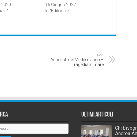
o 2020
16 Giugno 2022
iale"
In "Editoriale"
Next
Annegati nel Mediterraneo –
Tragedia in mare
erca
Ultimi Articoli
Chi bisogn
Andrea An