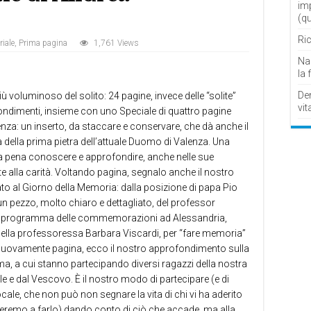
im
(q
Ric
riale
,
Prima pagina
1,761 Views
Nau
la 
De
iù voluminoso del solito: 24 pagine, invece delle “solite”
vit
ofondimenti, insieme con uno Speciale di quattro pagine
nza: un inserto, da staccare e conservare, che dà anche il
a della prima pietra dell’attuale Duomo di Valenza. Una
e la pena conoscere e approfondire, anche nelle sue
e alla carità. Voltando pagina, segnalo anche il nostro
ato al Giorno della Memoria: dalla posizione di papa Pio
 un pezzo, molto chiaro e dettagliato, del professor
il programma delle commemorazioni ad Alessandria,
ra della professoressa Barbara Viscardi, per “fare memoria”
o nuovamente pagina, ecco il nostro approfondimento sulla
, a cui stanno partecipando diversi ragazzi della nostra
e e dal Vescovo. È il nostro modo di partecipare (e di
cale, che non può non segnare la vita di chi vi ha aderito
eremo a farlo) dando conto di ciò che accade, ma alla