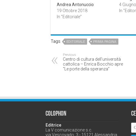
Andrea Antonuccio
4 Giugn
19 Ottobre 2018
In "Editor
In "Editoriale"
Tags
EDITORIALE
PRIMA PAGINA
Previous
Centro di cultura dell’università
cattolica – Enrica Bocchio apre
“Le porte della speranza”
Colophon
C
Editrice
La V comunicazione s.c.
via Vescovado, 3 - 15121 Alessandria