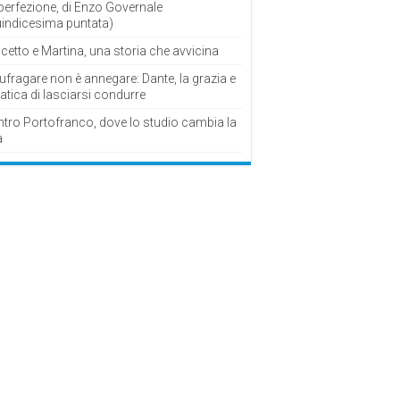
perfezione, di Enzo Governale
uindicesima puntata)
cetto e Martina, una storia che avvicina
fragare non è annegare: Dante, la grazia e
fatica di lasciarsi condurre
ntro Portofranco, dove lo studio cambia la
a