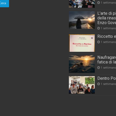
1 settiman
L’arte di 
della rina
Enzo Gove
1 settiman
Riccetto e
1 settiman
Naufragare
fatica di 
1 settiman
Dentro Por
1 settiman