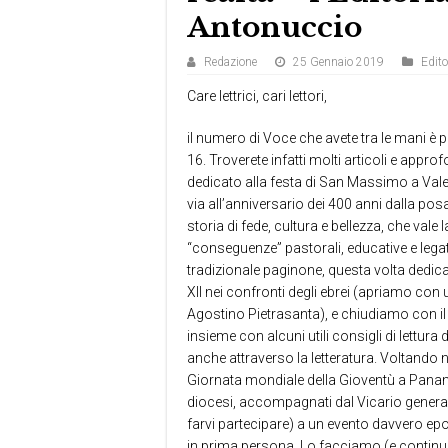
Antonuccio
Redazione
25 Gennaio 2019
Edito
Care lettrici, cari lettori,
il numero di Voce che avete tra le mani è p
16. Troverete infatti molti articoli e appr
dedicato alla festa di San Massimo a Vale
via all’anniversario dei 400 anni dalla pos
storia di fede, cultura e bellezza, che val
“conseguenze” pastorali, educative e legat
tradizionale paginone, questa volta dedic
XII nei confronti degli ebrei (apriamo con
Agostino Pietrasanta), e chiudiamo con 
insieme con alcuni utili consigli di lettu
anche attraverso la letteratura. Voltand
Giornata mondiale della Gioventù a Panama
diocesi, accompagnati dal Vicario general
farvi partecipare) a un evento davvero epo
in prima persona. Lo facciamo (e continu