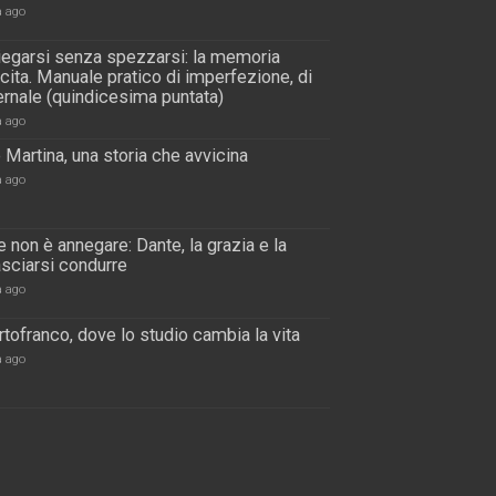
a ago
piegarsi senza spezzarsi: la memoria
scita. Manuale pratico di imperfezione, di
rnale (quindicesima puntata)
a ago
 Martina, una storia che avvicina
a ago
 non è annegare: Dante, la grazia e la
lasciarsi condurre
a ago
tofranco, dove lo studio cambia la vita
a ago