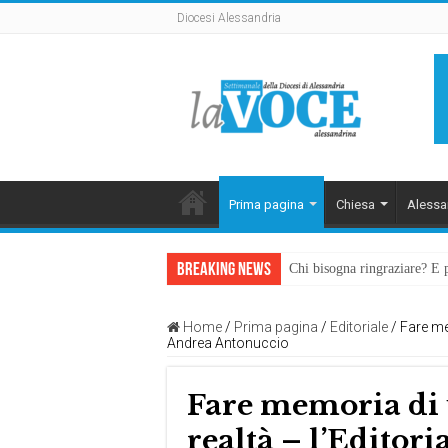
Diocesi Alessandria
Prima pagina
Chiesa
Alessa
Breaking News
Chi bisogna ringraziare? E 
L’arte di piegarsi senza sp
Home
/
Prima pagina
/
Editoriale
/
Fare mem
Andrea Antonuccio
Fare memoria di u
realtà – l’Editori