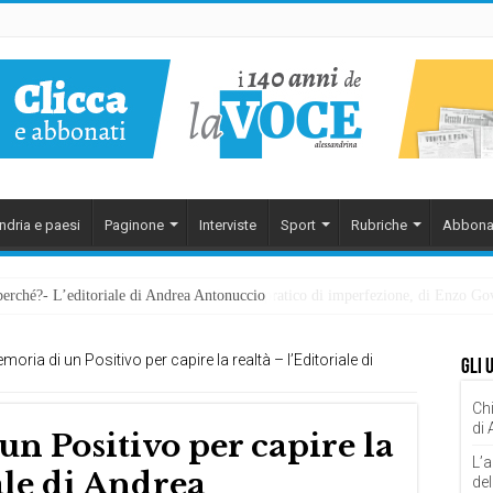
ndria e paesi
Paginone
Interviste
Sport
Rubriche
Abbona
perché?- L’editoriale di Andrea Antonuccio
ezzarsi: la memoria della rinascita. Manuale pratico di imperfezione, di Enzo G
oria di un Positivo per capire la realtà – l’Editoriale di
Gli 
Chi
di
n Positivo per capire la
L’a
ale di Andrea
del