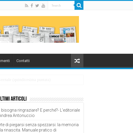
menti
Contatti
overnale (quindicesima puntata)
ultimi articoli
 bisogna ringraziare? E perché?- L’editoriale
 Andrea Antonuccio
rte di piegarsi senza spezzarsi: la memoria
la rinascita. Manuale pratico di