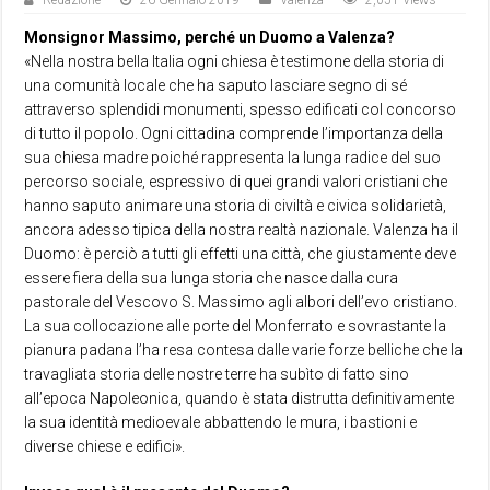
Redazione
26 Gennaio 2019
Valenza
2,051 Views
Monsignor Massimo, perché un Duomo a Valenza?
«Nella nostra bella Italia ogni chiesa è testimone della storia di
una comunità locale che ha saputo lasciare segno di sé
attraverso splendidi monumenti, spesso edificati col concorso
di tutto il popolo. Ogni cittadina comprende l’importanza della
sua chiesa madre poiché rappresenta la lunga radice del suo
percorso sociale, espressivo di quei grandi valori cristiani che
hanno saputo animare una storia di civiltà e civica solidarietà,
ancora adesso tipica della nostra realtà nazionale. Valenza ha il
Duomo: è perciò a tutti gli effetti una città, che giustamente deve
essere fiera della sua lunga storia che nasce dalla cura
pastorale del Vescovo S. Massimo agli albori dell’evo cristiano.
La sua collocazione alle porte del Monferrato e sovrastante la
pianura padana l’ha resa contesa dalle varie forze belliche che la
travagliata storia delle nostre terre ha subìto di fatto sino
all’epoca Napoleonica, quando è stata distrutta definitivamente
la sua identità medioevale abbattendo le mura, i bastioni e
diverse chiese e edifici».