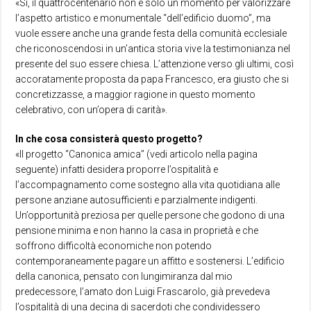
«Sì, il quattrocentenario non è solo un momento per valorizzare
l’aspetto artistico e monumentale “dell’edificio duomo”, ma
vuole essere anche una grande festa della comunità ecclesiale
che riconoscendosi in un’antica storia vive la testimonianza nel
presente del suo essere chiesa. L’attenzione verso gli ultimi, così
accoratamente proposta da papa Francesco, era giusto che si
concretizzasse, a maggior ragione in questo momento
celebrativo, con un’opera di carità».
In che cosa consisterà questo progetto?
«Il progetto “Canonica amica” (vedi articolo nella pagina
seguente) infatti desidera proporre l’ospitalità e
l’accompagnamento come sostegno alla vita quotidiana alle
persone anziane autosufficienti e parzialmente indigenti.
Un’opportunità preziosa per quelle persone che godono di una
pensione minima e non hanno la casa in proprietà e che
soffrono difficoltà economiche non potendo
contemporaneamente pagare un affitto e sostenersi. L’edificio
della canonica, pensato con lungimiranza dal mio
predecessore, l’amato don Luigi Frascarolo, già prevedeva
l’ospitalità di una decina di sacerdoti che condividessero