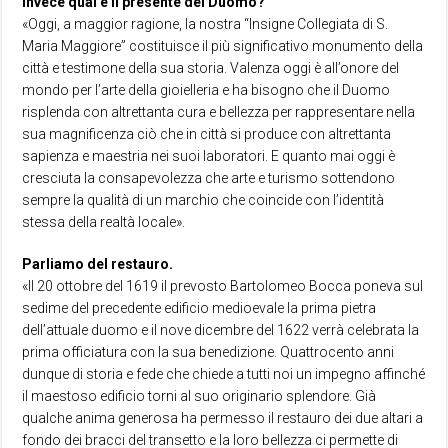
Invece qual è il presente del Duomo?
«Oggi, a maggior ragione, la nostra “Insigne Collegiata di S.
Maria Maggiore” costituisce il più significativo monumento della
città e testimone della sua storia. Valenza oggi è all’onore del
mondo per l’arte della gioielleria e ha bisogno che il Duomo
risplenda con altrettanta cura e bellezza per rappresentare nella
sua magnificenza ciò che in città si produce con altrettanta
sapienza e maestria nei suoi laboratori. E quanto mai oggi è
cresciuta la consapevolezza che arte e turismo sottendono
sempre la qualità di un marchio che coincide con l’identità
stessa della realtà locale».
Parliamo del restauro.
«Il 20 ottobre del 1619 il prevosto Bartolomeo Bocca poneva sul
sedime del precedente edificio medioevale la prima pietra
dell’attuale duomo e il nove dicembre del 1622 verrà celebrata la
prima officiatura con la sua benedizione. Quattrocento anni
dunque di storia e fede che chiede a tutti noi un impegno affinché
il maestoso edificio torni al suo originario splendore. Già
qualche anima generosa ha permesso il restauro dei due altari a
fondo dei bracci del transetto e la loro bellezza ci permette di