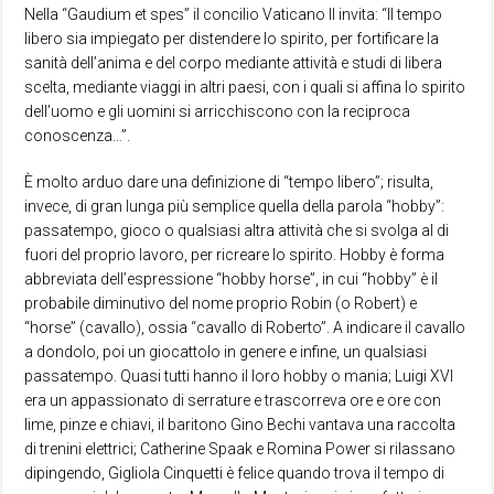
Nella “Gaudium et spes” il concilio Vaticano II invita: “Il tempo
libero sia impiegato per distendere lo spirito, per fortificare la
sanità dell’anima e del corpo mediante attività e studi di libera
scelta, mediante viaggi in altri paesi, con i quali si affina lo spirito
dell’uomo e gli uomini si arricchiscono con la reciproca
conoscenza…”.
È molto arduo dare una definizione di “tempo libero”; risulta,
invece, di gran lunga più semplice quella della parola “hobby”:
passatempo, gioco o qualsiasi altra attività che si svolga al di
fuori del proprio lavoro, per ricreare lo spirito. Hobby è forma
abbreviata dell’espressione “hobby horse”, in cui “hobby” è il
probabile diminutivo del nome proprio Robin (o Robert) e
“horse” (cavallo), ossia “cavallo di Roberto”. A indicare il cavallo
a dondolo, poi un giocattolo in genere e infine, un qualsiasi
passatempo. Quasi tutti hanno il loro hobby o mania; Luigi XVI
era un appassionato di serrature e trascorreva ore e ore con
lime, pinze e chiavi, il baritono Gino Bechi vantava una raccolta
di trenini elettrici; Catherine Spaak e Romina Power si rilassano
dipingendo, Gigliola Cinquetti è felice quando trova il tempo di