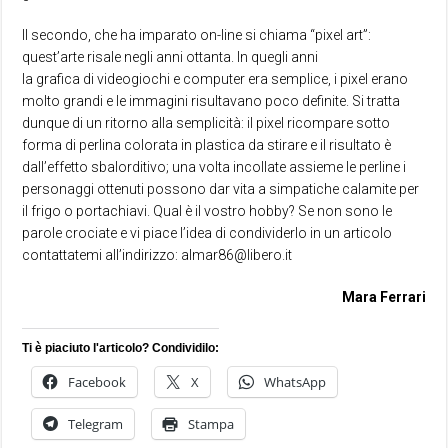
Il secondo, che ha imparato on-line si chiama “pixel art”:
quest’arte risale negli anni ottanta. In quegli anni
la grafica di videogiochi e computer era semplice, i pixel erano
molto grandi e le immagini risultavano poco definite. Si tratta
dunque di un ritorno alla semplicità: il pixel ricompare sotto
forma di perlina colorata in plastica da stirare e il risultato è
dall’effetto sbalorditivo; una volta incollate assieme le perline i
personaggi ottenuti possono dar vita a simpatiche calamite per
il frigo o portachiavi. Qual è il vostro hobby? Se non sono le
parole crociate e vi piace l’idea di condividerlo in un articolo
contattatemi all’indirizzo: almar86@libero.it
Mara Ferrari
Ti è piaciuto l'articolo? Condividilo:
Facebook
X
WhatsApp
Telegram
Stampa