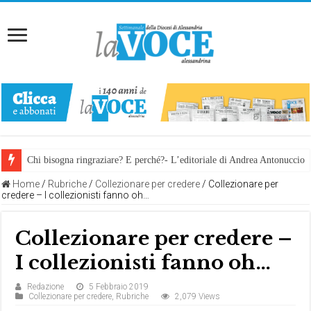
Chi bisogna ringraziare? E perché?- L’editoriale di Andrea Antonuccio
Home
/
Rubriche
/
Collezionare per credere
/
Collezionare per
credere – I collezionisti fanno oh…
Collezionare per credere –
I collezionisti fanno oh…
Redazione
5 Febbraio 2019
Collezionare per credere
,
Rubriche
2,079 Views