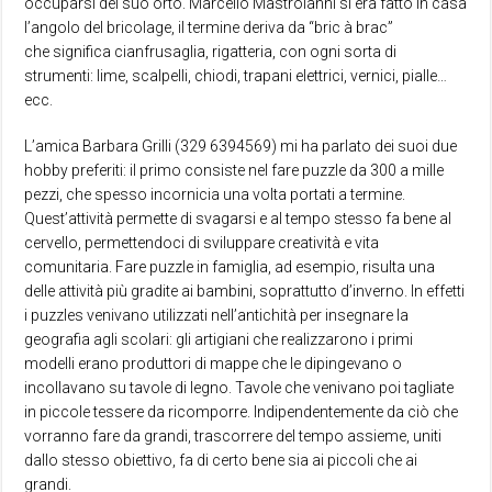
occuparsi del suo orto. Marcello Mastroianni si era fatto in casa
l’angolo del bricolage, il termine deriva da “bric à brac”
che significa cianfrusaglia, rigatteria, con ogni sorta di
strumenti: lime, scalpelli, chiodi, trapani elettrici, vernici, pialle…
ecc.
L’amica Barbara Grilli (329 6394569) mi ha parlato dei suoi due
hobby preferiti: il primo consiste nel fare puzzle da 300 a mille
pezzi, che spesso incornicia una volta portati a termine.
Quest’attività permette di svagarsi e al tempo stesso fa bene al
cervello, permettendoci di sviluppare creatività e vita
comunitaria. Fare puzzle in famiglia, ad esempio, risulta una
delle attività più gradite ai bambini, soprattutto d’inverno. In effetti
i puzzles venivano utilizzati nell’antichità per insegnare la
geografia agli scolari: gli artigiani che realizzarono i primi
modelli erano produttori di mappe che le dipingevano o
incollavano su tavole di legno. Tavole che venivano poi tagliate
in piccole tessere da ricomporre. Indipendentemente da ciò che
vorranno fare da grandi, trascorrere del tempo assieme, uniti
dallo stesso obiettivo, fa di certo bene sia ai piccoli che ai
grandi.