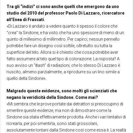
Tra gli “indizi” ci sono anche quelli che emergono da uno
studio del 2010 del professor Paolo Di Lazzaro, ricercatore
all’Enea di Frascati.
«Di Lazzaro è andato a vedere quanto è spesso il colore che
“crea” la Sindone, e ha visto che ha uno spessore di meno di un
quinto di millesimo di millimetro. Per capirci, nessun pennello
potrebbe fare un disegno così sottile, oltretutto su tutta la
superficie del telo. Allora si è chiesto che cosa potrebbe aver
fatto assumere al telo quel tipo di colorazione. La risposta? A
suo avviso un “ﬂash” di radiazioni, che lo stesso Di Lazzaro è
riuscito, almeno parzialmente, a riprodurre su un lino simile a
quello della Sindone».
Malgrado queste evidenze, sono molti gli scienziati che
negano la veridicità della Sindone. Come mai?
«Mi sembra che le prove portate dai detrattori si preoccupino di
smentire queste evidenze, ma non di dimostrare come la
Sindone sia stata effettivamente prodotta. Anche i vari tentativi di
ricrearla, per poi smentirla, sono stati grossolani,
assolutamente lontani dalla Sindone così come essa è. La realtà