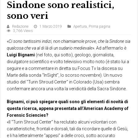
Sindone sono realistici,
sono veri
Redazione
1 Marzo 2019
Apertura
,
Prima pagina
3,766 Views
«
Ci sono tantissimi indizi, non chiamiamole prove, che la Sindone sia
qualcosa che va al di là di un sudario medievale
». Ad affermarlo è
Luigi Bignami
(nel foto, qui sotto), geologo, giornalista,
divulgatore scientifico e volto televisivo molto noto (è stato lui a
seguire e a commentare in diretta su Focus Tv la discesa su
Marte della sonda “InSight”, lo scorso novembre). Un nuovo
studio del “Turin Shroud Center” in Colorado (Usa) sembra
confermare ancora una volta la veridicità della Sacra Sindone.
Bignami, ci può spiegare quali sono gli elementi di novità di
questa ricerca, appena presentata all’American Academy of
Forensic Sciencies?
«Il “Turin Shroud Center” ha reclutato alcuni volontari con
caratteristiche, frontali e dorsali, tali da ricordare quelle di Gesù,
e li ha letteralmente “appesi” a delle croci, sotto accurato