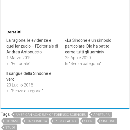
Correlati
La ragione, le evidenze e
«La Sindone è un simbolo
quel lenzuolo – l’Editoriale di
particolare: Dio ha patito
Andrea Antonuccio
come tutti gli uomini»
1 Marzo 2019
25 Aprile 2020
In "Editoriale"
In "Senza categoria"
Il sangue della Sindone è
vero
23 Luglio 2018
In "Senza categoria"
Tags
AMERICAN ACADEMY OF FORENSIC SCIENCIES
APERTURA
BIGNAMI
CARBONIO 14
PRIMA PAGINA
SEGNI
SINDONE
STUDI