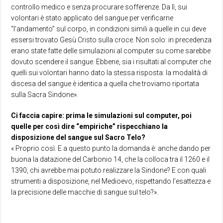
controllo medico e senza procurare sofferenze. Da lì, sui
volontari è stato applicato del sangue per verificarne
“l’andamento” sul corpo, in condizioni simili a quelle in cui deve
essersi trovato Gesù Cristo sulla croce. Non solo: in precedenza
erano state fatte delle simulazioni al computer su come sarebbe
dovuto scendere il sangue. Ebbene, sia i risultati al computer che
quelli sui volontari hanno dato la stessa risposta: la modalità di
discesa del sangue è identica a quella che troviamo riportata
sulla Sacra Sindone».
Ci faccia capire: prima le simulazioni sul computer, poi
quelle per così dire “empiriche” rispecchiano la
disposizione del sangue sul Sacro Telo?
« Proprio così. E a questo punto la domanda è: anche dando per
buona la datazione del Carbonio 14, che la colloca tra il 1260 e il
1390, chi avrebbe mai potuto realizzare la Sindone? E con quali
strumenti a disposizione, nel Medioevo, rispettando l’esattezza e
la precisione delle macchie di sangue sul telo?».