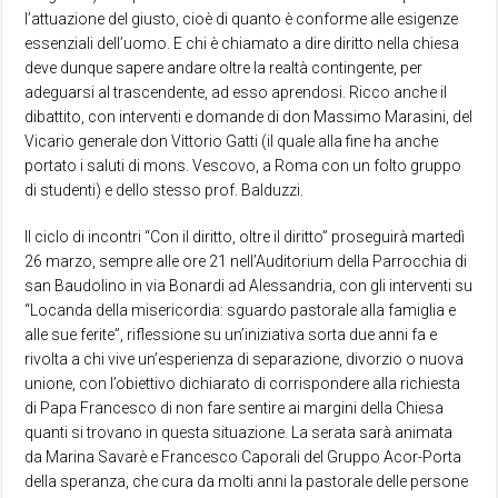
l’attuazione del giusto, cioè di quanto è conforme alle esigenze
essenziali dell’uomo. E chi è chiamato a dire diritto nella chiesa
deve dunque sapere andare oltre la realtà contingente, per
adeguarsi al trascendente, ad esso aprendosi. Ricco anche il
dibattito, con interventi e domande di don Massimo Marasini, del
Vicario generale don Vittorio Gatti (il quale alla fine ha anche
portato i saluti di mons. Vescovo, a Roma con un folto gruppo
di studenti) e dello stesso prof. Balduzzi.
Il ciclo di incontri “Con il diritto, oltre il diritto” proseguirà martedì
26 marzo, sempre alle ore 21 nell’Auditorium della Parrocchia di
san Baudolino in via Bonardi ad Alessandria, con gli interventi su
“Locanda della misericordia: sguardo pastorale alla famiglia e
alle sue ferite”, riflessione su un’iniziativa sorta due anni fa e
rivolta a chi vive un’esperienza di separazione, divorzio o nuova
unione, con l’obiettivo dichiarato di corrispondere alla richiesta
di Papa Francesco di non fare sentire ai margini della Chiesa
quanti si trovano in questa situazione. La serata sarà animata
da Marina Savarè e Francesco Caporali del Gruppo Acor-Porta
della speranza, che cura da molti anni la pastorale delle persone