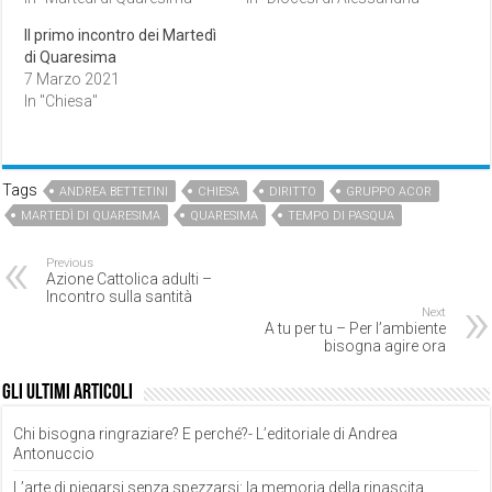
Il primo incontro dei Martedì
di Quaresima
7 Marzo 2021
In "Chiesa"
Tags
ANDREA BETTETINI
CHIESA
DIRITTO
GRUPPO ACOR
MARTEDÌ DI QUARESIMA
QUARESIMA
TEMPO DI PASQUA
Previous
Azione Cattolica adulti –
Incontro sulla santità
Next
A tu per tu – Per l’ambiente
bisogna agire ora
Gli ultimi articoli
Chi bisogna ringraziare? E perché?- L’editoriale di Andrea
Antonuccio
L’arte di piegarsi senza spezzarsi: la memoria della rinascita.