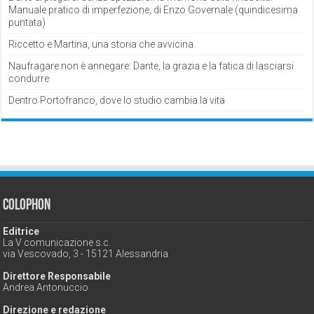
Manuale pratico di imperfezione, di Enzo Governale (quindicesima
puntata)
Riccetto e Martina, una storia che avvicina
Naufragare non è annegare: Dante, la grazia e la fatica di lasciarsi
condurre
Dentro Portofranco, dove lo studio cambia la vita
Colophon
Editrice
La V comunicazione s.c.
via Vescovado, 3 - 15121 Alessandria
Direttore Responsabile
Andrea Antonuccio
Direzione e redazione