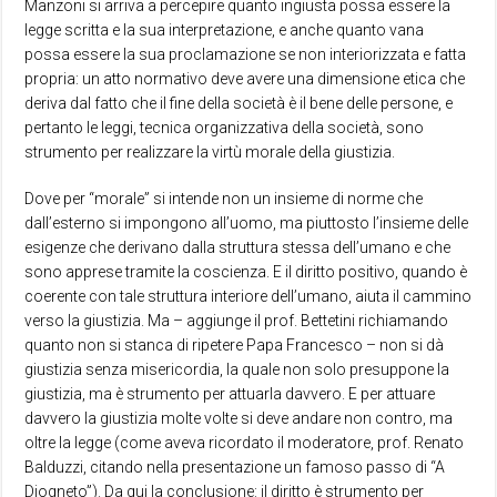
Manzoni si arriva a percepire quanto ingiusta possa essere la
legge scritta e la sua interpretazione, e anche quanto vana
possa essere la sua proclamazione se non interiorizzata e fatta
propria: un atto normativo deve avere una dimensione etica che
deriva dal fatto che il fine della società è il bene delle persone, e
pertanto le leggi, tecnica organizzativa della società, sono
strumento per realizzare la virtù morale della giustizia.
Dove per “morale” si intende non un insieme di norme che
dall’esterno si impongono all’uomo, ma piuttosto l’insieme delle
esigenze che derivano dalla struttura stessa dell’umano e che
sono apprese tramite la coscienza. E il diritto positivo, quando è
coerente con tale struttura interiore dell’umano, aiuta il cammino
verso la giustizia. Ma – aggiunge il prof. Bettetini richiamando
quanto non si stanca di ripetere Papa Francesco – non si dà
giustizia senza misericordia, la quale non solo presuppone la
giustizia, ma è strumento per attuarla davvero. E per attuare
davvero la giustizia molte volte si deve andare non contro, ma
oltre la legge (come aveva ricordato il moderatore, prof. Renato
Balduzzi, citando nella presentazione un famoso passo di “A
Diogneto”). Da qui la conclusione: il diritto è strumento per