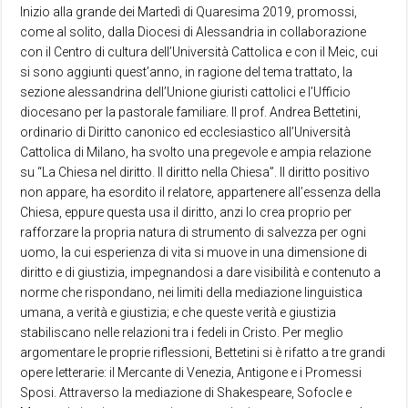
Inizio alla grande dei Martedì di Quaresima 2019, promossi,
come al solito, dalla Diocesi di Alessandria in collaborazione
con il Centro di cultura dell’Università Cattolica e con il Meic, cui
si sono aggiunti quest’anno, in ragione del tema trattato, la
sezione alessandrina dell’Unione giuristi cattolici e l’Ufficio
diocesano per la pastorale familiare. Il prof. Andrea Bettetini,
ordinario di Diritto canonico ed ecclesiastico all’Università
Cattolica di Milano, ha svolto una pregevole e ampia relazione
su “La Chiesa nel diritto. Il diritto nella Chiesa”. Il diritto positivo
non appare, ha esordito il relatore, appartenere all’essenza della
Chiesa, eppure questa usa il diritto, anzi lo crea proprio per
rafforzare la propria natura di strumento di salvezza per ogni
uomo, la cui esperienza di vita si muove in una dimensione di
diritto e di giustizia, impegnandosi a dare visibilità e contenuto a
norme che rispondano, nei limiti della mediazione linguistica
umana, a verità e giustizia; e che queste verità e giustizia
stabiliscano nelle relazioni tra i fedeli in Cristo. Per meglio
argomentare le proprie riflessioni, Bettetini si è rifatto a tre grandi
opere letterarie: il Mercante di Venezia, Antigone e i Promessi
Sposi. Attraverso la mediazione di Shakespeare, Sofocle e