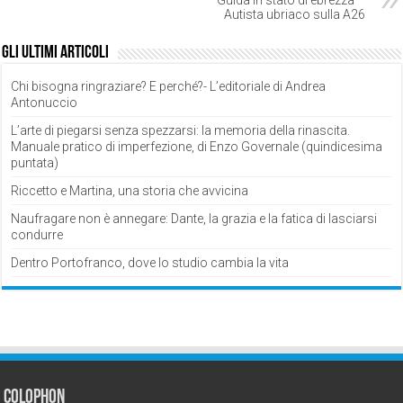
Guida in stato di ebrezza –
Autista ubriaco sulla A26
Gli ultimi articoli
Chi bisogna ringraziare? E perché?- L’editoriale di Andrea
Antonuccio
L’arte di piegarsi senza spezzarsi: la memoria della rinascita.
Manuale pratico di imperfezione, di Enzo Governale (quindicesima
puntata)
Riccetto e Martina, una storia che avvicina
Naufragare non è annegare: Dante, la grazia e la fatica di lasciarsi
condurre
Dentro Portofranco, dove lo studio cambia la vita
Colophon