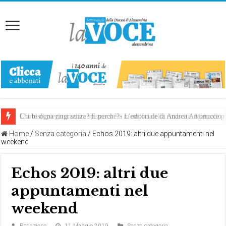
Chi bisogna ringraziare? E perché?- L’editoriale di Andrea Antonuccio
L’arte di piegarsi senza spezzarsi: la memoria della rinascita. Manuale
Home
/
Senza categoria
/
Echos 2019: altri due appuntamenti nel
weekend
Echos 2019: altri due
appuntamenti nel
weekend