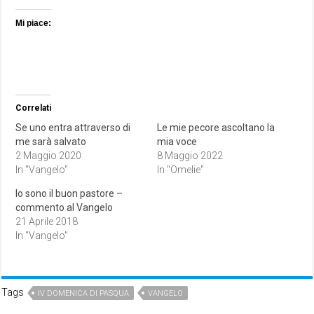
Mi piace:
Correlati
Se uno entra attraverso di
Le mie pecore ascoltano la
me sarà salvato
mia voce
2 Maggio 2020
8 Maggio 2022
In "Vangelo"
In "Omelie"
Io sono il buon pastore –
commento al Vangelo
21 Aprile 2018
In "Vangelo"
Tags
IV DOMENICA DI PASQUA
VANGELO