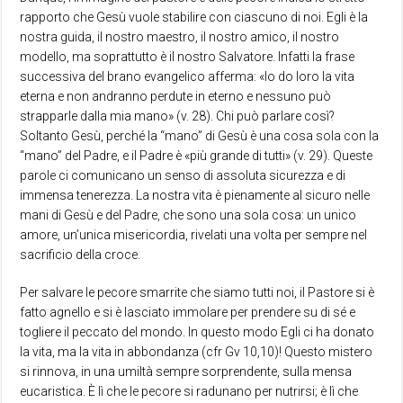
rapporto che Gesù vuole stabilire con ciascuno di noi. Egli è la
nostra guida, il nostro maestro, il nostro amico, il nostro
modello, ma soprattutto è il nostro Salvatore. Infatti la frase
successiva del brano evangelico afferma: «Io do loro la vita
eterna e non andranno perdute in eterno e nessuno può
strapparle dalla mia mano» (v. 28). Chi può parlare così?
Soltanto Gesù, perché la “mano” di Gesù è una cosa sola con la
“mano” del Padre, e il Padre è «più grande di tutti» (v. 29). Queste
parole ci comunicano un senso di assoluta sicurezza e di
immensa tenerezza. La nostra vita è pienamente al sicuro nelle
mani di Gesù e del Padre, che sono una sola cosa: un unico
amore, un’unica misericordia, rivelati una volta per sempre nel
sacrificio della croce.
Per salvare le pecore smarrite che siamo tutti noi, il Pastore si è
fatto agnello e si è lasciato immolare per prendere su di sé e
togliere il peccato del mondo. In questo modo Egli ci ha donato
la vita, ma la vita in abbondanza (cfr Gv 10,10)! Questo mistero
si rinnova, in una umiltà sempre sorprendente, sulla mensa
eucaristica. È lì che le pecore si radunano per nutrirsi; è lì che