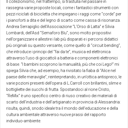
Il collezionismo, nel frattempo, si trastulla nel passare in
rassegna varie proposte locali, come i fantastici strumenti con
pezzi riciclati di bicicletta che impiegano i raggi come “corde” per
i pianoforti a dita e del legno di scarto come cassa di risonanza.
Andrea Serrapiglio dell’Associazione “L’Orso di Latta” e Silvia
Lombardi, dell’Asd “Semaforo Blu”, sono molto propositivi
nell’organizzare e allestire i lab più disparati e i percorsi didattici
più originali su questo versante, come quello di “circuit bending”,
che introduce i principi del “fai da te”, musica ed elettronica
attraverso l’uso di giocattoli a batteria e componenti elettronici
di base. “I bambini scoprono la manualità, più che coi Lego!” mi
spiega Silvia che, ad esempio, ha rivisitato la fiaba di “Alice nel
paese delle meraviglie”, reinterpretando, in un’ottica antispreco, le
varie pozioni presenti dell’opera di L.Carroll con brillantini, slime e
bottigliette dei succhi di frutta. Spostandoci al rione Cristo,
“ReMix” è uno specifico centro di riuso creativo dei materiali di
scarto dell’industria e dell’artigianato in provincia di Alessandria:
risulta, quindi, snodo ideale tra il mondo dell’educazione e della
cultura ambientale attraverso nuove prassi del rapporto
individuo-ambiente.