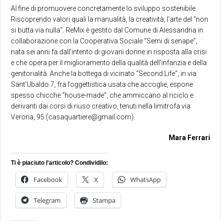
Al fine di promuovere concretamente lo sviluppo sostenibile.
Riscoprendo valori quali la manualità, la creatività, l’arte del “non
si butta via nulla”. ReMix è gestito dal Comune di Alessandria in
collaborazione con la Cooperativa Sociale “Semi di senape”,
nata sei anni fa dall’intento di giovani donne in risposta alla crisi
e che opera per il miglioramento della qualità dell’infanzia e della
genitorialità. Anche la bottega di vicinato “Second Life”, in via
Sant’Ubaldo 7, fra l’oggettistica usata che accoglie, espone
spesso chicche “house-made”, che ammiccano al riciclo e
derivanti dai corsi di riuso creativo, tenuti nella limitrofa via
Verona, 95 (casaquartiere@gmail.com).
Mara Ferrari
Ti è piaciuto l'articolo? Condividilo:
Facebook
X
WhatsApp
Telegram
Stampa