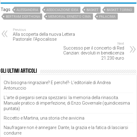
Tags
ALESSANDRIA
ASSOCIAZIONE IDEA
BASKET
BASKET TORINO
BERTRAM DERTHONA
MEMORIAL ERNESTO CIMA
PALACIMA
Previous
Alla scoperta della nuova Lettera
Pastorale: l’Apocalisse
Next
Successo per il concerto di Red
Canzian: devoluti in beneﬁcenza
21.230 euro
Gli ultimi articoli
Chi bisogna ringraziare? E perché?- L’editoriale di Andrea
Antonuccio
L’arte di piegarsi senza spezzarsi: la memoria della rinascita.
Manuale pratico di imperfezione, di Enzo Governale (quindicesima
puntata)
Riccetto e Martina, una storia che avvicina
Naufragare non è annegare: Dante, la grazia e la fatica di lasciarsi
condurre