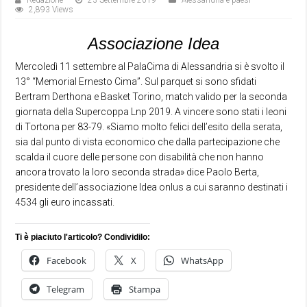
Redazione
23 Settembre 2019
Alessandria e paesi
2,893 Views
Associazione Idea
Mercoledì 11 settembre al PalaCima di Alessandria si è svolto il
13° “Memorial Ernesto Cima”. Sul parquet si sono sfidati
Bertram Derthona e Basket Torino, match valido per la seconda
giornata della Supercoppa Lnp 2019. A vincere sono stati i leoni
di Tortona per 83-79. «Siamo molto felici dell’esito della serata,
sia dal punto di vista economico che dalla partecipazione che
scalda il cuore delle persone con disabilità che non hanno
ancora trovato la loro seconda strada» dice Paolo Berta,
presidente dell’associazione Idea onlus a cui saranno destinati i
4534 gli euro incassati.
Ti è piaciuto l'articolo? Condividilo:
Facebook
X
WhatsApp
Telegram
Stampa