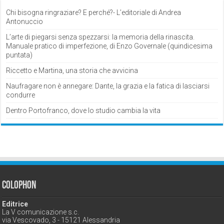
Chi bisogna ringraziare? E perché?- L’editoriale di Andrea
Antonuccio
L’arte di piegarsi senza spezzarsi: la memoria della rinascita.
Manuale pratico di imperfezione, di Enzo Governale (quindicesima
puntata)
Riccetto e Martina, una storia che avvicina
Naufragare non è annegare: Dante, la grazia e la fatica di lasciarsi
condurre
Dentro Portofranco, dove lo studio cambia la vita
Colophon
Editrice
La V comunicazione s.c.
via Vescovado, 3 - 15121 Alessandria