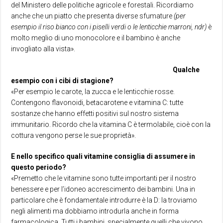
del Ministero delle politiche agricole e forestali. Ricordiamo
anche che un piatto che presenta diverse sfumature
(per
esempio il riso bianco con i piselli verdi o le lenticchie marroni, ndr)
è
molto meglio di uno monocolore e il bambino è anche
invogliato alla vista».
Qualche
esempio con i cibi di stagione?
«Per esempio le carote, la zucca e le lenticchie rosse.
Contengono flavonoidi, betacarotene e vitamina C: tutte
sostanze che hanno effetti positivi sul nostro sistema
immunitario. Ricordo che la vitamina C è termolabile, cioè con la
cottura vengono perse le sue proprietà».
E nello specifico quali vitamine consiglia di assumere in
questo periodo?
«Premetto che le vitamine sono tutte importanti per il nostro
benessere e per l’idoneo accrescimento dei bambini. Una in
particolare che è fondamentale introdurre è la D: la troviamo
negli alimenti ma dobbiamo introdurla anche in forma
farmacologica. Tutti i bambini, specialmente quelli che vivono