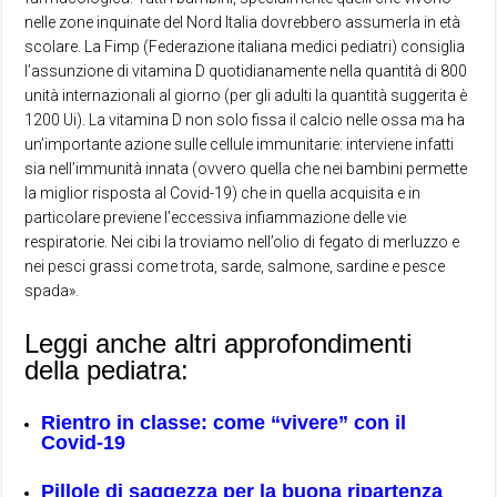
nelle zone inquinate del Nord Italia dovrebbero assumerla in età
scolare. La Fimp (Federazione italiana medici pediatri) consiglia
l’assunzione di vitamina D quotidianamente nella quantità di 800
unità internazionali al giorno (per gli adulti la quantità suggerita è
1200 Ui). La vitamina D non solo fissa il calcio nelle ossa ma ha
un’importante azione sulle cellule immunitarie: interviene infatti
sia nell’immunità innata (ovvero quella che nei bambini permette
la miglior risposta al Covid-19) che in quella acquisita e in
particolare previene l’eccessiva infiammazione delle vie
respiratorie. Nei cibi la troviamo nell’olio di fegato di merluzzo e
nei pesci grassi come trota, sarde, salmone, sardine e pesce
spada».
Leggi anche altri approfondimenti
della pediatra:
Rientro in classe: come “vivere” con il
Covid-19
Pillole di saggezza per la buona ripartenza