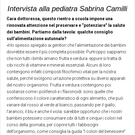
Intervista alla pediatra Sabrina Camilli
Cara dottoressa, questo rientro a scuola impone una
rinnovata attenzione nel preservare e “potenziare” la salute
dei bambini. Partiamo dalla tavola: qualche consiglio
sull’alimentazione autunnale?
«Ho spesso spiegato ai genitori che l’alimentazione dei bambini
dovrebbe essere il più completa possibile. Purtroppo sappiamo
che non tutti i bimbi amano frutta e verdura: eppure si tratta di
cibi ricchi di vitamine e minerali essenziali. Alcuni di loro
contengono infatti composti fitochimici vitali per la nostra
salute, perché svolgono un’azione protettiva su diversi apparati
del nostro organismo. Frutta e verdura contengono poi
sostanze come i polifenoli e i flavonoidi: sono quelle che
conferiscono il colore caratteristico di ogni alimento, che può
variare dal rosso al verde al bianco, passando per il giallo,
l’arancio, il blu e anche il viola. sarebbe opportuno che i nostri
bambini potessero consumare cibi di tutti e cinque i colori nel
corso della giornata, per coprire tutti i fabbisogni
dell’organismo, come consiglia la guida “I colori del benessere”