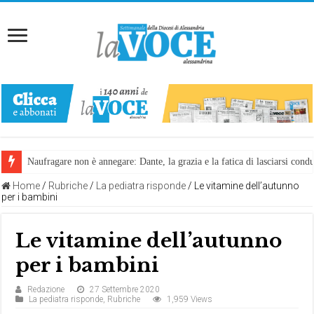
Naufragare non è annegare: Dante, la grazia e la fatica di lasciarsi cond
Home
/
Rubriche
/
La pediatra risponde
/
Le vitamine dell’autunno
per i bambini
Le vitamine dell’autunno
per i bambini
Redazione
27 Settembre 2020
La pediatra risponde
,
Rubriche
1,959 Views