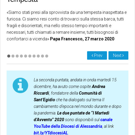
«Siamo stati presi alla sprovvista da una tempesta inaspettata e
furiosa. Ci siamo resi conto di trovarci sulla stessa barca, tutti
fragili e disorientati, ma nello stesso tempo importanti e
necessari, tutti chiamati a remare insieme, tutti bisognosi di
confortarci a vicenda»
Papa Francesco, 27 marzo 2020
Prev
Next
La seconda puntata, andata in onda martedì 15
dicembre, ha avuto come ospite
Andrea
Riccardi
, fondatore della
Comunità di
Sant’Egidio
che ha dialogato sul tema Il
cambiamento d’epoca nel mondo durante e dopo
la pandemia.
Le due puntate de “I Martedì
d’Avvento” 2020
sono disponibili sul
canale
YouTube della Diocesi di Alessandria
, al link
bit.ly/YTdiocesiAL
.