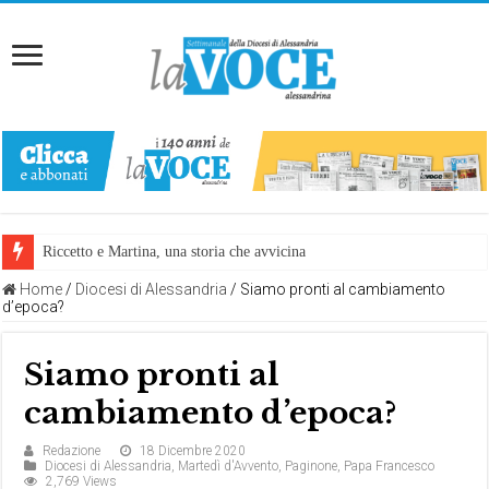
Riccetto e Martina, una storia che avvicina
Home
/
Diocesi di Alessandria
/
Siamo pronti al cambiamento
d’epoca?
Siamo pronti al
cambiamento d’epoca?
Redazione
18 Dicembre 2020
Diocesi di Alessandria
,
Martedì d'Avvento
,
Paginone
,
Papa Francesco
2,769 Views