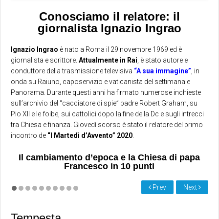
Conosciamo il relatore: il
giornalista Ignazio Ingrao
Ignazio Ingrao
è nato a Roma il 29 novembre 1969 ed è
giornalista e scrittore.
Attualmente in Rai
, è stato autore e
conduttore della trasmissione televisiva
“A sua immagine”
, in
onda su Raiuno, caposervizio e vaticanista del settimanale
Panorama. Durante questi anni ha firmato numerose inchieste
sull’archivio del “cacciatore di spie” padre Robert Graham, su
Pio XII e le foibe, sui cattolici dopo la fine della Dc e sugli intrecci
tra Chiesa e finanza. Giovedì scorso è stato il relatore del primo
incontro de
“I Martedì d’Avvento” 2020
.
Il cambiamento d’epoca e la Chiesa di papa
Francesco in 10 punti
Prev
Next
Tempesta