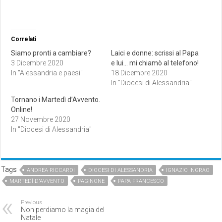
Correlati
Siamo pronti a cambiare?
Laici e donne: scrissi al Papa
3 Dicembre 2020
e lui… mi chiamò al telefono!
In "Alessandria e paesi"
18 Dicembre 2020
In "Diocesi di Alessandria"
Tornano i Martedì d’Avvento.
Online!
27 Novembre 2020
In "Diocesi di Alessandria"
Tags
ANDREA RICCARDI
DIOCESI DI ALESSANDRIA
IGNAZIO INGRAO
MARTEDÌ D'AVVENTO
PAGINONE
PAPA FRANCESCO
Previous
Non perdiamo la magia del
Natale