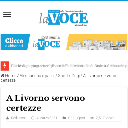
Chi bisogna ringraziare? E perché?- L’editoriale di Andrea Antonuccio
L’arte di piegarsi senza spezzarsi: la memoria della rinascita. Manuale
Home
/
Alessandria e paesi
/
Sport
/
Grigi
/
A Livorno servono
certezze
A Livorno servono
certezze
Redazione
4 Marzo 2021
Grigi
,
Sport
2,517 Views