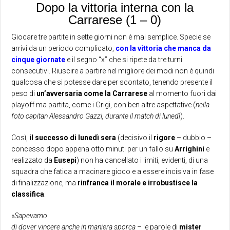
Dopo la vittoria interna con la
Carrarese (1 – 0)
Giocare tre partite in sette giorni non è mai semplice. Specie se
arrivi da un periodo complicato,
con la vittoria che manca da
cinque giornate
e il segno “x” che si ripete da tre turni
consecutivi. Riuscire a partire nel migliore dei modi non è quindi
qualcosa che si potesse dare per scontato, tenendo presente il
peso di
un’avversaria come la Carrarese
al momento fuori dai
playoff ma partita, come i Grigi, con ben altre aspettative (
nella
foto capitan Alessandro Gazzi, durante il match di lunedì
).
Così,
il successo di lunedì sera
(decisivo il
rigore
– dubbio –
concesso dopo appena otto minuti per un fallo su
Arrighini
e
realizzato da
Eusepi
) non ha cancellato i limiti, evidenti, di una
squadra che fatica a macinare gioco e a essere incisiva in fase
di finalizzazione, ma
rinfranca il morale e irrobustisce la
classifica
.
«
Sapevamo
di dover vincere anche in maniera sporca –
le parole di
mister