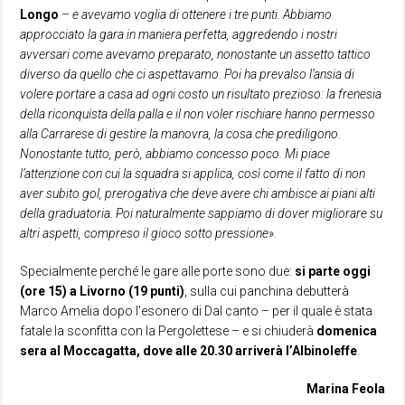
Longo
– e avevamo voglia di ottenere i tre punti. Abbiamo
approcciato la gara in maniera perfetta, aggredendo i nostri
avversari come avevamo preparato, nonostante un assetto tattico
diverso da quello che ci aspettavamo. Poi ha prevalso l’ansia di
volere portare a casa ad ogni costo un risultato prezioso: la frenesia
della riconquista della palla e il non voler rischiare hanno permesso
alla Carrarese di gestire la manovra, la cosa che prediligono.
Nonostante tutto, però, abbiamo concesso poco. Mi piace
l’attenzione con cui la squadra si applica, così come il fatto di non
aver subito gol, prerogativa che deve avere chi ambisce ai piani alti
della graduatoria. Poi naturalmente sappiamo di dover migliorare su
altri aspetti, compreso il gioco sotto pressione
».
Specialmente perché le gare alle porte sono due:
si parte oggi
(ore 15) a Livorno (19 punti)
, sulla cui panchina debutterà
Marco Amelia dopo l’esonero di Dal canto – per il quale è stata
fatale la sconfitta con la Pergolettese – e si chiuderà
domenica
sera al Moccagatta, dove alle 20.30 arriverà l’Albinoleffe
.
Marina Feola