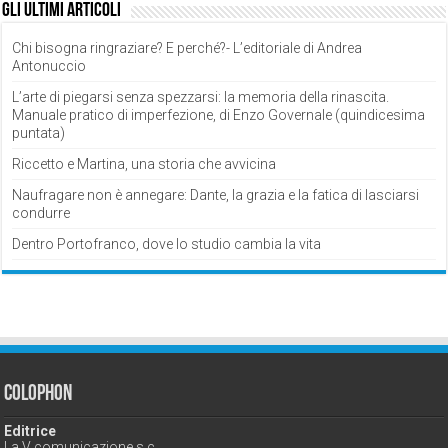
Gli ultimi articoli
Chi bisogna ringraziare? E perché?- L’editoriale di Andrea
Antonuccio
L’arte di piegarsi senza spezzarsi: la memoria della rinascita.
Manuale pratico di imperfezione, di Enzo Governale (quindicesima
puntata)
Riccetto e Martina, una storia che avvicina
Naufragare non è annegare: Dante, la grazia e la fatica di lasciarsi
condurre
Dentro Portofranco, dove lo studio cambia la vita
Colophon
Editrice
La V comunicazione s.c.