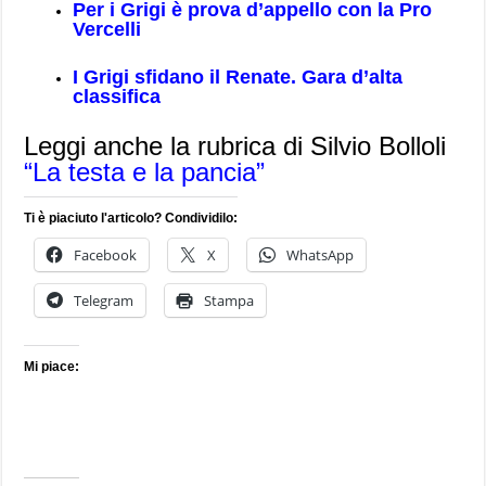
Per i Grigi è prova d’appello con la Pro
Vercelli
I Grigi sfidano il Renate. Gara d’alta
classifica
Leggi anche la rubrica di Silvio Bolloli
“La testa e la pancia”
Ti è piaciuto l'articolo? Condividilo:
Facebook
X
WhatsApp
Telegram
Stampa
Mi piace: