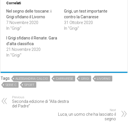
Correlati
Nel segno delle toscane: i
Grigi, un test importante
Grigi sfidano il Livorno
contro la Carrarese
7 Novembre 2020
31 Ottobre 2020
In "Grigi"
In "Grigi"
I Grigi sfidano il Renate. Gara
d’alta classifica
21 Novembre 2020
In "Grigi"
Tags
ALESSANDRIA CALCIO
CARRARESE
GRIGI
LIVORNO
SERIE C
SPORT
Previous
Seconda edizione di “Alla destra
del Padre”
Next
Luca, un uomo che ha lasciato il
segno