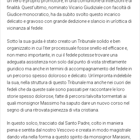
un vero e proprio promotore, in una comunione di intenzioni e di
finalità. Quest’ultimo, nominato Vicario Giudiziale con facoltà di
Giudice monocratico, ha da subito svolto questo incarico
delicato e gravoso con grande dedizione e slancio in un’ottica di
vicinanza al fedele.
Sotto la sua guida è stato creato un Tribunale solido e ben
organizzato in cui l’iter processuale fosse snello ed efficace e,
non meno importante, in cui il fedele potesse trovare una
adeguata assistenza non solo dal punto di vista strettamente
giuridico ma anche in termini di accompagnamento del fedele in
un percorso spesso doloroso e delicato. Un’impronta indelebile
la sua, nella struttura di questo Tribunale ma anche nei cuori dei
fedeli che da queste sale sono passati per raccontare le loro
storie spesso dolorose, fatte di percorsi talvolta tormentati ai
quali monsignor Massimo ha saputo dare un nuovo corso nel
segno di una ritrovata pienezza di vita cristiana.
In questo solco, tracciato dal Santo Padre, colto in maniera
piena e sentita dal nostro Vescovo e creata in modo magistrale
dando vita nella forma a questo spirito da monsignor Marasini,