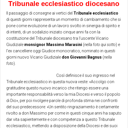
Tribunale ecclesiastico diocesano
Il passaggio di consegne ai vertici del
Tribunale ecclesiastico
di questi giorni rappresenta un momento di cambiamento che si
pone come evoluzione di un lavoro svolto in sinergia di spirito e
di intenti, di un sodalizio iniziato cinque anni fa con la
costituzione del Tribunale diocesano tra l’uscente Vicario
Giudiziale
monsignor Massimo Marasini
(
nella foto qui sotto
) e
l’ex cancelliere oggi Giudice monocratico, nominato in questi
giorni nuovo Vicario Giudiziale
don Giovanni Bagnus
(
nella
foto
).
Così definisce il suo ingresso nel
Tribunale ecclesiastico in questa nuova veste: «Accolgo con
gratitudine questo nuovo incarico che ritengo essere una
importante responsabilità verso la mia Diocesi e verso il popolo
di Dio», per poi rivolgere parole di profonda stima nei confronti
del suo predecessore: «Un sentito ringraziamento è certamente
rivolto a don Massimo per come in questi cinque anni ha saputo
dar vita sapientemente e con competenza a questo Tribunale
ecclesiastico, mettendo a disposizione della Diocesi e dei suoi