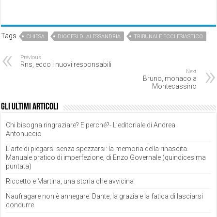
Tags
CHIESA
DIOCESI DI ALESSANDRIA
TRIBUNALE ECCLESIASTICO
Previous
Rns, ecco i nuovi responsabili
Next
Bruno, monaco a
Montecassino
Gli ultimi articoli
Chi bisogna ringraziare? E perché?- L’editoriale di Andrea
Antonuccio
L’arte di piegarsi senza spezzarsi: la memoria della rinascita.
Manuale pratico di imperfezione, di Enzo Governale (quindicesima
puntata)
Riccetto e Martina, una storia che avvicina
Naufragare non è annegare: Dante, la grazia e la fatica di lasciarsi
condurre