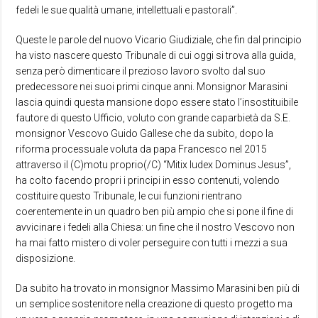
fedeli le sue qualità umane, intellettuali e pastorali”.
Queste le parole del nuovo Vicario Giudiziale, che fin dal principio
ha visto nascere questo Tribunale di cui oggi si trova alla guida,
senza però dimenticare il prezioso lavoro svolto dal suo
predecessore nei suoi primi cinque anni. Monsignor Marasini
lascia quindi questa mansione dopo essere stato l’insostituibile
fautore di questo Ufficio, voluto con grande caparbietà da S.E.
monsignor Vescovo Guido Gallese che da subito, dopo la
riforma processuale voluta da papa Francesco nel 2015
attraverso il (C)motu proprio(/C) “Mitix Iudex Dominus Jesus”,
ha colto facendo propri i principi in esso contenuti, volendo
costituire questo Tribunale, le cui funzioni rientrano
coerentemente in un quadro ben più ampio che si pone il fine di
avvicinare i fedeli alla Chiesa: un fine che il nostro Vescovo non
ha mai fatto mistero di voler perseguire con tutti i mezzi a sua
disposizione.
Da subito ha trovato in monsignor Massimo Marasini ben più di
un semplice sostenitore nella creazione di questo progetto ma