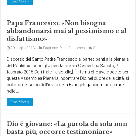
Read More »
Papa Francesco: «Non bisogna
abbandonarsi mai al pessimismo e al
disfattismo»
29 Luglio 2018
Paginone
,
Papa Francesco
0
Discorso del Santo Padre Francesco ai partecipanti alla plenaria
del Pontiﬁcio consiglio per i laici Sala Clementina Sabato, 7
febbraio 2015 Cari fratelli e sorelle,[…] Il tema che avete scelto per
questa Assemblea Plenaria,Incontrare Dio nel cuore della città, si
colloca nel solco dell’invito della Evangelii gaudium ad entrare
nelle …
Read More »
Dio è giovane: «La parola da sola non
basta più, occorre testimoniare»