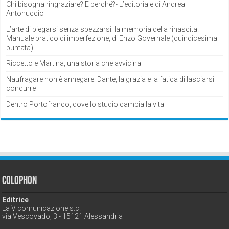
Chi bisogna ringraziare? E perché?- L’editoriale di Andrea
Antonuccio
L’arte di piegarsi senza spezzarsi: la memoria della rinascita.
Manuale pratico di imperfezione, di Enzo Governale (quindicesima
puntata)
Riccetto e Martina, una storia che avvicina
Naufragare non è annegare: Dante, la grazia e la fatica di lasciarsi
condurre
Dentro Portofranco, dove lo studio cambia la vita
Colophon
Editrice
La V comunicazione s.c.
via Vescovado, 3 - 15121 Alessandria