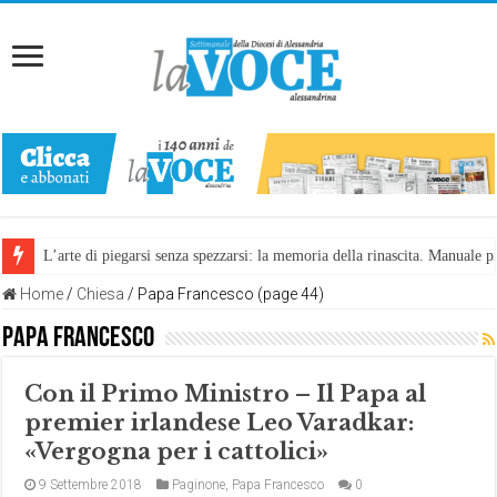
L’arte di piegarsi senza spezzarsi: la memoria della rinascita. Manuale
Riccetto e Martina, una storia che avvicina
Home
/
Chiesa
/
Papa Francesco (page 44)
Papa Francesco
Con il Primo Ministro – Il Papa al
premier irlandese Leo Varadkar:
«Vergogna per i cattolici»
9 Settembre 2018
Paginone
,
Papa Francesco
0