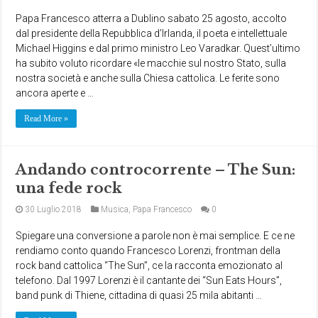
Papa Francesco atterra a Dublino sabato 25 agosto, accolto
dal presidente della Repubblica d’Irlanda, il poeta e intellettuale
Michael Higgins e dal primo ministro Leo Varadkar. Quest’ultimo
ha subito voluto ricordare «le macchie sul nostro Stato, sulla
nostra società e anche sulla Chiesa cattolica. Le ferite sono
ancora aperte e …
Read More »
Andando controcorrente – The Sun:
una fede rock
30 Luglio 2018
Musica
,
Papa Francesco
0
Spiegare una conversione a parole non è mai semplice. E ce ne
rendiamo conto quando Francesco Lorenzi, frontman della
rock band cattolica “The Sun”, ce la racconta emozionato al
telefono. Dal 1997 Lorenzi è il cantante dei “Sun Eats Hours”,
band punk di Thiene, cittadina di quasi 25 mila abitanti …