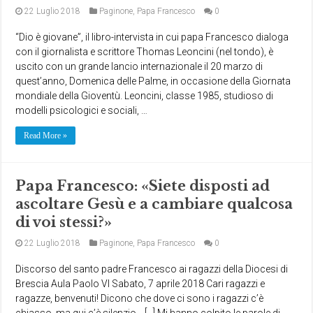
22 Luglio 2018
Paginone
,
Papa Francesco
0
“Dio è giovane”, il libro-intervista in cui papa Francesco dialoga
con il giornalista e scrittore Thomas Leoncini (nel tondo), è
uscito con un grande lancio internazionale il 20 marzo di
quest’anno, Domenica delle Palme, in occasione della Giornata
mondiale della Gioventù. Leoncini, classe 1985, studioso di
modelli psicologici e sociali, …
Read More »
Papa Francesco: «Siete disposti ad
ascoltare Gesù e a cambiare qualcosa
di voi stessi?»
22 Luglio 2018
Paginone
,
Papa Francesco
0
Discorso del santo padre Francesco ai ragazzi della Diocesi di
Brescia Aula Paolo VI Sabato, 7 aprile 2018 Cari ragazzi e
ragazze, benvenuti! Dicono che dove ci sono i ragazzi c’è
chiasso, ma qui c’è silenzio… […] Mi hanno colpito le parole di