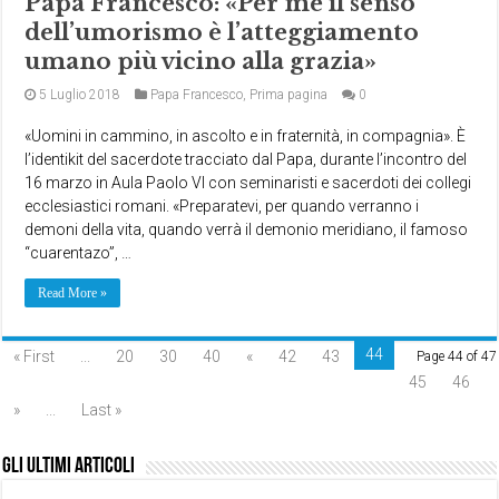
Papa Francesco: «Per me il senso
dell’umorismo è l’atteggiamento
umano più vicino alla grazia»
5 Luglio 2018
Papa Francesco
,
Prima pagina
0
«Uomini in cammino, in ascolto e in fraternità, in compagnia». È
l’identikit del sacerdote tracciato dal Papa, durante l’incontro del
16 marzo in Aula Paolo VI con seminaristi e sacerdoti dei collegi
ecclesiastici romani. «Preparatevi, per quando verranno i
demoni della vita, quando verrà il demonio meridiano, il famoso
“cuarentazo”, …
Read More »
44
« First
...
20
30
40
«
42
43
Page 44 of 47
45
46
»
...
Last »
Gli ultimi articoli