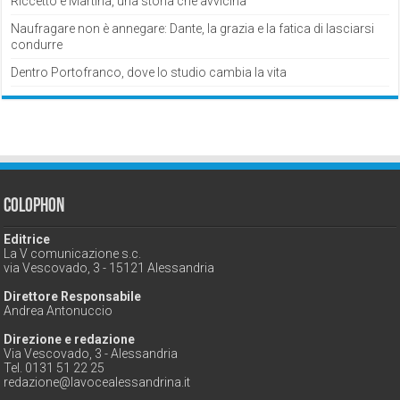
Riccetto e Martina, una storia che avvicina
Naufragare non è annegare: Dante, la grazia e la fatica di lasciarsi
condurre
Dentro Portofranco, dove lo studio cambia la vita
Colophon
Editrice
La V comunicazione s.c.
via Vescovado, 3 - 15121 Alessandria
Direttore Responsabile
Andrea Antonuccio
Direzione e redazione
Via Vescovado, 3 - Alessandria
Tel. 0131 51 22 25
redazione@lavocealessandrina.it