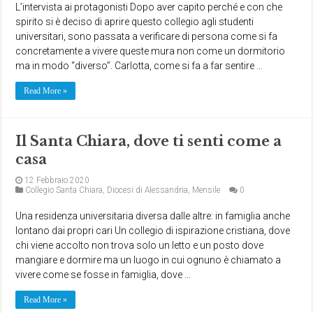
L’intervista ai protagonisti Dopo aver capito perché e con che
spirito si è deciso di aprire questo collegio agli studenti
universitari, sono passata a verificare di persona come si fa
concretamente a vivere queste mura non come un dormitorio
ma in modo “diverso”. Carlotta, come si fa a far sentire …
Read More »
Il Santa Chiara, dove ti senti come a
casa
12 Febbraio 2020
Collegio Santa Chiara
,
Diocesi di Alessandria
,
Mensile
0
Una residenza universitaria diversa dalle altre: in famiglia anche
lontano dai propri cari Un collegio di ispirazione cristiana, dove
chi viene accolto non trova solo un letto e un posto dove
mangiare e dormire ma un luogo in cui ognuno è chiamato a
vivere come se fosse in famiglia, dove …
Read More »