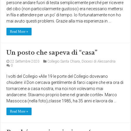
persone andare fuori di testa semplicemente perché per ricevere
del cibo (non particolarmente gustoso) era necessario mettersi
in fila e attendere per un po’ di tempo. Io fortunatamente non ho
mai avuto questi problemi. Grazie alla mia esperienza in …
Read More »
Un posto che sapeva di “casa”
22 Settembre 2020
Collegio Santa Chiara
,
Diocesi di Alessandria
0
I volti del Collegio «Alle 19 le porte del Collegio dovevano
chiudere: il Don cercava gentilmente di farci capire che era ora di
tornarcene a casa nostra, ma noi non volevamo mai
andarcene. Stavamo proprio bene nel grande cortile». Marco
Massocca (nella foto),classe 1985, ha 35 anni e lavora da …
Read More »