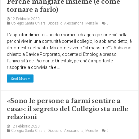
Perché mangiare insieme (e come
tornare a farlo)
12 Febbraio 2020
Collegio Santa Chiara
,
Diocesi di Alessandria
,
Mensile
0
L’approfondimento Uno dei momenti di aggregazione più bella
per chi vive in una comunità come il collegio, lo abbiamo detto, è
il momento del pasto. Ma come viverlo “al massimo””? Abbiamo
chiesto a Davide Porporato, docente di Etnologia presso
l’Università del Piemonte Orientale, perché è importante
riscoprire la convivialità e …
Read More »
«Sono le persone a farmi sentire a
casa»: il segreto del Collegio sta nelle
relazioni
12 Febbraio 2020
Collegio Santa Chiara
,
Diocesi di Alessandria
,
Mensile
0