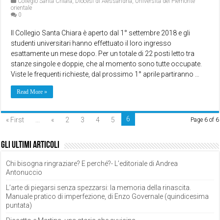
Collegio Santa Chiara
,
Diocesi di Alessandria
,
Università del Piemonte
orientale
0
Il Collegio Santa Chiara è aperto dal 1° settembre 2018 e gli
studenti universitari hanno effettuato il loro ingresso
esattamente un mese dopo. Per un totale di 22 posti letto tra
stanze singole e doppie, che al momento sono tutte occupate.
Viste le frequenti richieste, dal prossimo 1° aprile partiranno …
Read More »
6
« First
...
«
2
3
4
5
Page 6 of 6
Gli ultimi articoli
Chi bisogna ringraziare? E perché?- L’editoriale di Andrea
Antonuccio
L’arte di piegarsi senza spezzarsi: la memoria della rinascita.
Manuale pratico di imperfezione, di Enzo Governale (quindicesima
puntata)