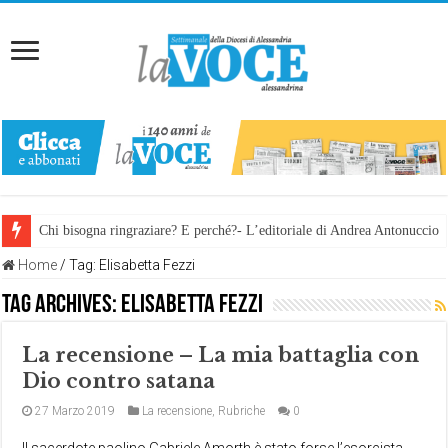
Chi bisogna ringraziare? E perché?- L’editoriale di Andrea Antonuccio
Home
/
Tag:
Elisabetta Fezzi
Tag Archives:
Elisabetta Fezzi
La recensione – La mia battaglia con
Dio contro satana
27 Marzo 2019
La recensione
,
Rubriche
0
Il sacerdote paolino Gabriele Amorth è stato forse l’esorcista