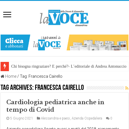
Chi bisogna ringraziare? E perché?- L’editoriale di Andrea Antonuccio
Home
/
Tag:
Francesca Cairello
Tag Archives:
Francesca Cairello
Cardiologia pediatrica anche in
tempo di Covid
5 Giugno 2021
Alessandria e paesi
,
Azienda Ospedaliera
0
Azienda ospedaliera Aperto quasi a metà del 2018, pienamente