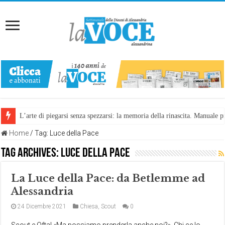
L’arte di piegarsi senza spezzarsi: la memoria della rinascita. Manuale
Home
/
Tag:
Luce della Pace
Tag Archives:
Luce della Pace
La Luce della Pace: da Betlemme ad
Alessandria
24 Dicembre 2021
Chiesa
,
Scout
0
Scout e Oftal «Ma possiamo prenderla anche noi?». Chi ce lo