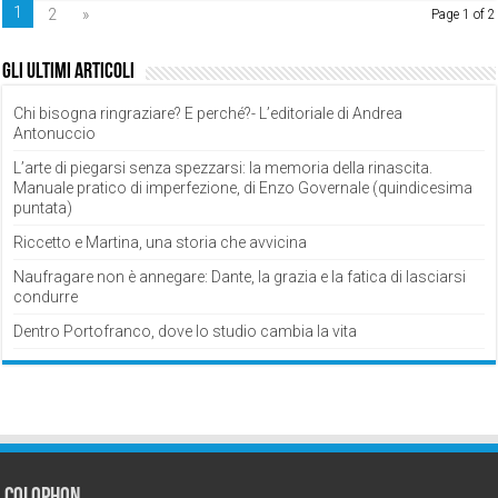
1
2
»
Page 1 of 2
Gli ultimi articoli
Chi bisogna ringraziare? E perché?- L’editoriale di Andrea
Antonuccio
L’arte di piegarsi senza spezzarsi: la memoria della rinascita.
Manuale pratico di imperfezione, di Enzo Governale (quindicesima
puntata)
Riccetto e Martina, una storia che avvicina
Naufragare non è annegare: Dante, la grazia e la fatica di lasciarsi
condurre
Dentro Portofranco, dove lo studio cambia la vita