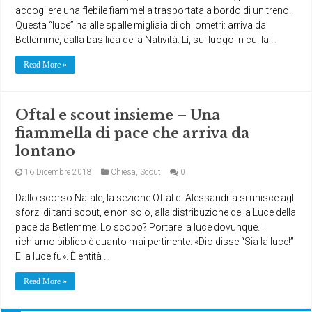
accogliere una flebile fiammella trasportata a bordo di un treno.
Questa “luce” ha alle spalle migliaia di chilometri: arriva da
Betlemme, dalla basilica della Natività. Lì, sul luogo in cui la …
Read More »
Oftal e scout insieme – Una
fiammella di pace che arriva da
lontano
16 Dicembre 2018
Chiesa
,
Scout
0
Dallo scorso Natale, la sezione Oftal di Alessandria si unisce agli
sforzi di tanti scout, e non solo, alla distribuzione della Luce della
pace da Betlemme. Lo scopo? Portare la luce dovunque. Il
richiamo biblico è quanto mai pertinente: «Dio disse “Sia la luce!”
E la luce fu». È entità …
Read More »