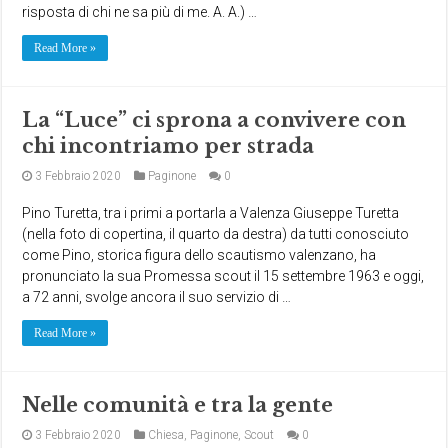
risposta di chi ne sa più di me. A. A.) …
Read More »
La “Luce” ci sprona a convivere con
chi incontriamo per strada
3 Febbraio 2020
Paginone
0
Pino Turetta, tra i primi a portarla a Valenza Giuseppe Turetta
(nella foto di copertina, il quarto da destra) da tutti conosciuto
come Pino, storica figura dello scautismo valenzano, ha
pronunciato la sua Promessa scout il 15 settembre 1963 e oggi,
a 72 anni, svolge ancora il suo servizio di …
Read More »
Nelle comunità e tra la gente
3 Febbraio 2020
Chiesa
,
Paginone
,
Scout
0