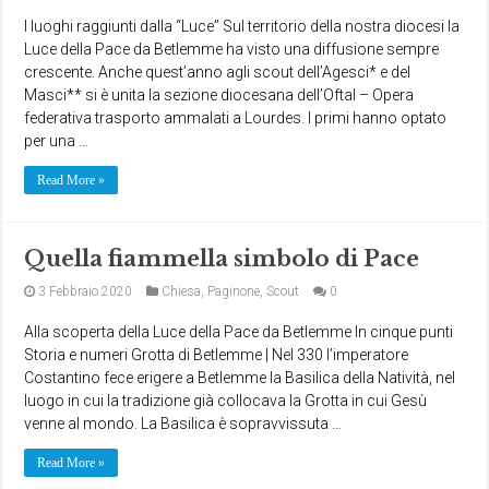
I luoghi raggiunti dalla “Luce” Sul territorio della nostra diocesi la
Luce della Pace da Betlemme ha visto una diffusione sempre
crescente. Anche quest’anno agli scout dell’Agesci* e del
Masci** si è unita la sezione diocesana dell’Oftal – Opera
federativa trasporto ammalati a Lourdes. I primi hanno optato
per una …
Read More »
Quella fiammella simbolo di Pace
3 Febbraio 2020
Chiesa
,
Paginone
,
Scout
0
Alla scoperta della Luce della Pace da Betlemme In cinque punti
Storia e numeri Grotta di Betlemme | Nel 330 l’imperatore
Costantino fece erigere a Betlemme la Basilica della Natività, nel
luogo in cui la tradizione già collocava la Grotta in cui Gesù
venne al mondo. La Basilica è sopravvissuta …
Read More »