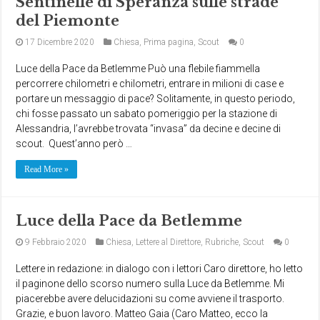
Sentinelle di Speranza sulle strade
del Piemonte
17 Dicembre 2020
Chiesa
,
Prima pagina
,
Scout
0
Luce della Pace da Betlemme Può una flebile fiammella
percorrere chilometri e chilometri, entrare in milioni di case e
portare un messaggio di pace? Solitamente, in questo periodo,
chi fosse passato un sabato pomeriggio per la stazione di
Alessandria, l’avrebbe trovata “invasa” da decine e decine di
scout. Quest’anno però …
Read More »
Luce della Pace da Betlemme
9 Febbraio 2020
Chiesa
,
Lettere al Direttore
,
Rubriche
,
Scout
0
Lettere in redazione: in dialogo con i lettori Caro direttore, ho letto
il paginone dello scorso numero sulla Luce da Betlemme. Mi
piacerebbe avere delucidazioni su come avviene il trasporto.
Grazie, e buon lavoro. Matteo Gaia (Caro Matteo, ecco la