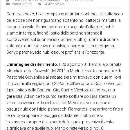
Redazione La Voce Alessandrina
23 Febbraio 2017
Prima pagina
14,452 Views
Come vescovo, ho il compito di guardare lontano, e a volte vedo
delle cose che non riguardano soltanto noi cattolici, ma tutta la
comunità civile. Scrivo per dare un segnale d’allarme finché
siamo in tempo, finché l’astio delle parti non prende il
sopravvento sul buon senso. Scrivo a tutti gli uomini di buona
volontà e di intelligenza di qualsiasi parte politica o religiosa.
Scrivo perché vedo nubi oscure profilarsi all’orizzonte.
L’immagine di riferimento.
Il 20 agosto 2011 ero alla Giornata
Mondiale della Gioventù del 2011 a Madrid. Ero Responsabile di
Pastorale Giovanile e al sabato sera mi trovavo con due milioni
di giovani alla veglia con il S. Padre all’aeroporto Cuatro Vientos,
il più antico della Spagna. Già, Cuatro Vientos: un nome, una
garanzia. Ad un certo punto sento soffiare con insistenza un
vento proveniente da dietro di noi. Mi volto e vedo dense e
oscure nubi con i tipici pennacchi filamentosi che arrivano fino a
terra. Così appare la pioggia da distante. Il fatto che si
trovassero proprio dalla parte dalla quale proveniva il vento
significava che quelle nubi erano dirette verso di noi. Ci