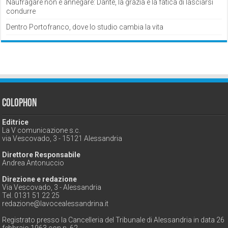
Naufragare non è annegare: Dante, la grazia e la fatica di lasciarsi
condurre
Dentro Portofranco, dove lo studio cambia la vita
Colophon
Editrice
La V comunicazione s.c.
via Vescovado, 3 - 15121 Alessandria
Direttore Responsabile
Andrea Antonuccio
Direzione e redazione
Via Vescovado, 3 - Alessandria
Tel. 0131 51 22 25
redazione@lavocealessandrina.it
Registrato presso la Cancelleria del Tribunale di Alessandria in data 26