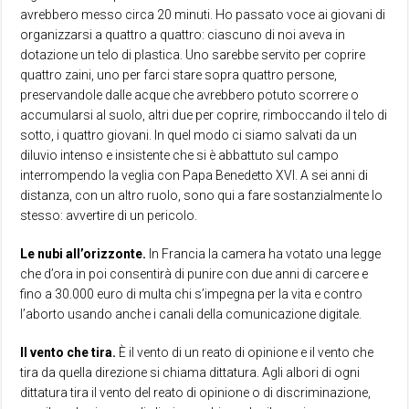
avrebbero messo circa 20 minuti. Ho passato voce ai giovani di
organizzarsi a quattro a quattro: ciascuno di noi aveva in
dotazione un telo di plastica. Uno sarebbe servito per coprire
quattro zaini, uno per farci stare sopra quattro persone,
preservandole dalle acque che avrebbero potuto scorrere o
accumularsi al suolo, altri due per coprire, rimboccando il telo di
sotto, i quattro giovani. In quel modo ci siamo salvati da un
diluvio intenso e insistente che si è abbattuto sul campo
interrompendo la veglia con Papa Benedetto XVI. A sei anni di
distanza, con un altro ruolo, sono qui a fare sostanzialmente lo
stesso: avvertire di un pericolo.
Le nubi all’orizzonte.
In Francia la camera ha votato una legge
che d’ora in poi consentirà di punire con due anni di carcere e
fino a 30.000 euro di multa chi s’impegna per la vita e contro
l’aborto usando anche i canali della comunicazione digitale.
Il vento che tira.
È il vento di un reato di opinione e il vento che
tira da quella direzione si chiama dittatura. Agli albori di ogni
dittatura tira il vento del reato di opinione o di discriminazione,