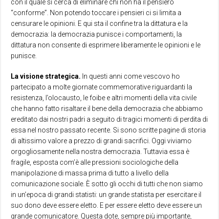
con il quale si cerca di eliminare chi non ha il pensiero
“conforme”. Non potendo toccare i pensieri ci si limita a
censurare le opinioni. E qui sta il confine tra la dittatura e la
democrazia: la democrazia punisce i comportamenti, la
dittatura non consente di esprimere liberamente le opinioni e le
punisce.
La visione strategica.
In questi anni come vescovo ho
partecipato a molte giornate commemorative riguardanti la
resistenza, l’olocausto, le foibe e altri momenti della vita civile
che hanno fatto risaltare il bene della democrazia che abbiamo
ereditato dai nostri padri a seguito di tragici momenti di perdita di
essa nel nostro passato recente. Si sono scritte pagine di storia
di altissimo valore a prezzo di grandi sacrifici. Oggi viviamo
orgogliosamente nella nostra democrazia. Tuttavia essa è
fragile, esposta com’è alle pressioni sociologiche della
manipolazione di massa prima di tutto a livello della
comunicazione sociale. È sotto gli occhi di tutti che non siamo
in un’epoca di grandi statisti: un grande statista per esercitare il
suo dono deve essere eletto. E per essere eletto deve essere un
grande comunicatore. Questa dote, sempre più importante,