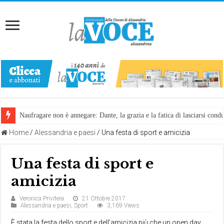
Naufragare non è annegare: Dante, la grazia e la fatica di lasciarsi cond
Home
/
Alessandria e paesi
/
Una festa di sport e amicizia
Una festa di sport e
amicizia
Veronica Privitera
21 Ottobre 2017
Alessandria e paesi
,
Sport
3,169 Views
È stata la festa dello sport e dell’amicizia più che un open day