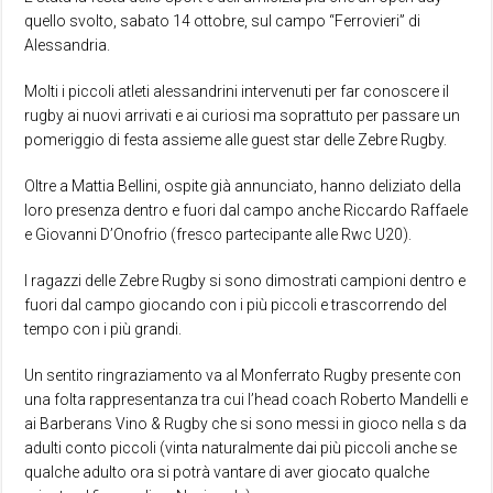
quello svolto, sabato 14 ottobre, sul campo “Ferrovieri” di
Alessandria.
Molti i piccoli atleti alessandrini intervenuti per far conoscere il
rugby ai nuovi arrivati e ai curiosi ma soprattuto per passare un
pomeriggio di festa assieme alle guest star delle Zebre Rugby.
Oltre a Mattia Bellini, ospite già annunciato, hanno deliziato della
loro presenza dentro e fuori dal campo anche Riccardo Raffaele
e Giovanni D’Onofrio (fresco partecipante alle Rwc U20).
I ragazzi delle Zebre Rugby si sono dimostrati campioni dentro e
fuori dal campo giocando con i più piccoli e trascorrendo del
tempo con i più grandi.
Un sentito ringraziamento va al Monferrato Rugby presente con
una folta rappresentanza tra cui l’head coach Roberto Mandelli e
ai Barberans Vino & Rugby che si sono messi in gioco nella s da
adulti conto piccoli (vinta naturalmente dai più piccoli anche se
qualche adulto ora si potrà vantare di aver giocato qualche