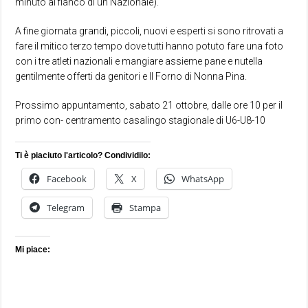
minuto al fianco di un Nazionale).
A fine giornata grandi, piccoli, nuovi e esperti si sono ritrovati a
fare il mitico terzo tempo dove tutti hanno potuto fare una foto
con i tre atleti nazionali e mangiare assieme pane e nutella
gentilmente offerti da genitori e Il Forno di Nonna Pina.
Prossimo appuntamento, sabato 21 ottobre, dalle ore 10 per il
primo con- centramento casalingo stagionale di U6-U8-10
Ti è piaciuto l'articolo? Condividilo:
Facebook
X
WhatsApp
Telegram
Stampa
Mi piace: