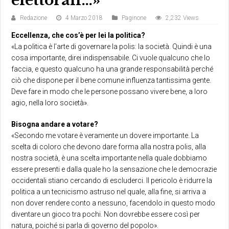
elettorali…»
Redazione
4 Marzo 2018
Paginone
2,232 Views
Eccellenza, che cos’è per lei la politica?
«La politica è l’arte di governare la polis: la società. Quindi è una
cosa importante, direi indispensabile. Ci vuole qualcuno che lo
faccia, e questo qualcuno ha una grande responsabilità perché
ciò che dispone per il bene comune influenza tantissima gente.
Deve fare in modo che le persone possano vivere bene, a loro
agio, nella loro società».
Bisogna andare a votare?
«Secondo me votare è veramente un dovere importante. La
scelta di coloro che devono dare forma alla nostra polis, alla
nostra società, è una scelta importante nella quale dobbiamo
essere presenti e dalla quale ho la sensazione che le democrazie
occidentali stiano cercando di escluderci. Il pericolo è ridurre la
politica a un tecnicismo astruso nel quale, alla fine, si arriva a
non dover rendere conto a nessuno, facendolo in questo modo
diventare un gioco tra pochi. Non dovrebbe essere così per
natura, poiché si parla di governo del popolo».