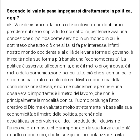
Secondo lei vale la pena impegnarsi direttamente in politica,
oggi?
«Sì! Vale decisamente la pena ed è un dovere che dobbiamo
prendere sul serio soprattutto noi cattolici, per tenere viva una
concezione di politica come servizio in un mondo in cui è
sottinteso che tutto ciò che si fa, si fa per interesse. Infatti il
nostro mondo occidentale, al di là delle varie forme di governo, è
in realtà nella sua forma più banale una “economocrazia”. La
politica è asservita all’economia, che è il metro di ogni cosa: è il
metro della comunicazione, per cui tutto ciò che si comunica lo
si comunica filtrato da criteri di redditività economica della
comunicazione stessa, e non semplicemente perché è una
cosa vera o importante; è il metro del lavoro, che non è
principalmente la modalità con cui l’uomo prolunga l’atto
creativo di Dio ma è valutato molto strettamente in base alla sua
economicità; è il metro della politica, perché nella
desertificazione di valori e di ideali prodotta dal relativismo
l’unico valore rimasto che si impone con la sua forza e autorità
è quello economico, che finisce quindi per polarizzare la vita