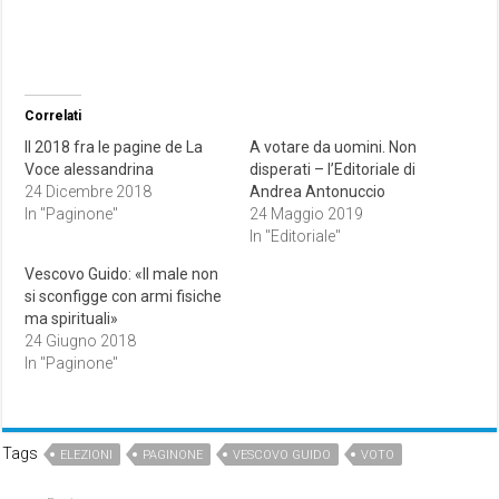
Correlati
Il 2018 fra le pagine de La
A votare da uomini. Non
Voce alessandrina
disperati – l’Editoriale di
24 Dicembre 2018
Andrea Antonuccio
In "Paginone"
24 Maggio 2019
In "Editoriale"
Vescovo Guido: «Il male non
si sconfigge con armi fisiche
ma spirituali»
24 Giugno 2018
In "Paginone"
Tags
ELEZIONI
PAGINONE
VESCOVO GUIDO
VOTO