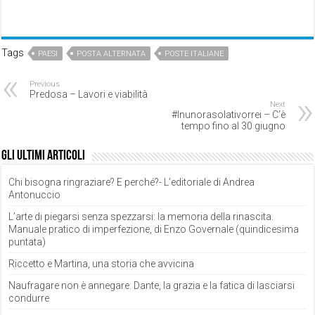
Tags
PAESI
POSTA ALTERNATA
POSTE ITALIANE
Previous
Predosa – Lavori e viabilità
Next
#Inunorasolativorrei – C’è
tempo fino al 30 giugno
Gli ultimi articoli
Chi bisogna ringraziare? E perché?- L’editoriale di Andrea
Antonuccio
L’arte di piegarsi senza spezzarsi: la memoria della rinascita.
Manuale pratico di imperfezione, di Enzo Governale (quindicesima
puntata)
Riccetto e Martina, una storia che avvicina
Naufragare non è annegare: Dante, la grazia e la fatica di lasciarsi
condurre