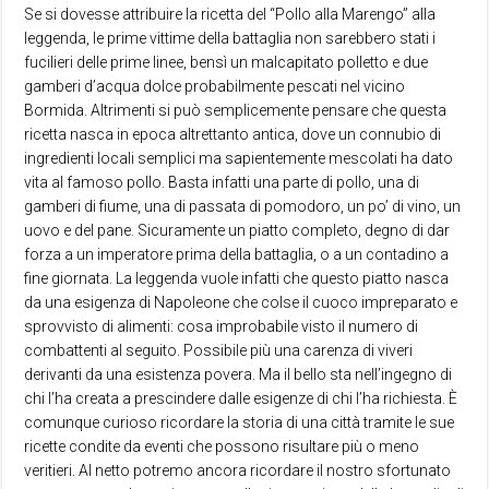
Se si dovesse attribuire la ricetta del “Pollo alla Marengo” alla
leggenda, le prime vittime della battaglia non sarebbero stati i
fucilieri delle prime linee, bensì un malcapitato polletto e due
gamberi d’acqua dolce probabilmente pescati nel vicino
Bormida. Altrimenti si può semplicemente pensare che questa
ricetta nasca in epoca altrettanto antica, dove un connubio di
ingredienti locali semplici ma sapientemente mescolati ha dato
vita al famoso pollo. Basta infatti una parte di pollo, una di
gamberi di fiume, una di passata di pomodoro, un po’ di vino, un
uovo e del pane. Sicuramente un piatto completo, degno di dar
forza a un imperatore prima della battaglia, o a un contadino a
fine giornata. La leggenda vuole infatti che questo piatto nasca
da una esigenza di Napoleone che colse il cuoco impreparato e
sprovvisto di alimenti: cosa improbabile visto il numero di
combattenti al seguito. Possibile più una carenza di viveri
derivanti da una esistenza povera. Ma il bello sta nell’ingegno di
chi l’ha creata a prescindere dalle esigenze di chi l’ha richiesta. È
comunque curioso ricordare la storia di una città tramite le sue
ricette condite da eventi che possono risultare più o meno
veritieri. Al netto potremo ancora ricordare il nostro sfortunato