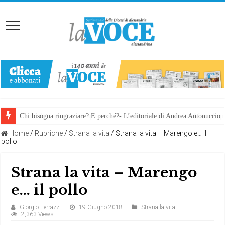
Chi bisogna ringraziare? E perché?- L’editoriale di Andrea Antonuccio
L’arte di piegarsi senza spezzarsi: la memoria della rinascita. Manuale
Home
/
Rubriche
/
Strana la vita
/
Strana la vita – Marengo e… il
pollo
Strana la vita – Marengo
e… il pollo
Giorgio Ferrazzi
19 Giugno 2018
Strana la vita
2,363 Views