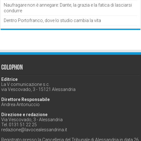
Naufragare non è annegare: Dante, la grazia e la fatica di lasciarsi
condurre
Dentro Portofranco, dove lo studio cambia la vita
Colophon
Editrice
La V comunicazione s.c.
via Vescovado, 3 - 15121 Alessandria
Direttore Responsabile
Andrea Antonuccio
Direzione e redazione
Via Vescovado, 3 - Alessandria
Tel. 0131 51 22 25
redazione@lavocealessandrina.it
Registrato presso la Cancelleria del Tribunale di Alessandria in data 26