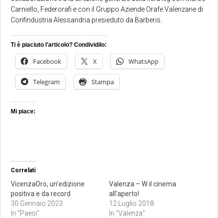
Carniello, Federorafi e con il Gruppo Aziende Orafe Valenzane di
Confindustria Alessandria presieduto da Barberis.
Ti è piaciuto l'articolo? Condividilo:
Facebook
X
WhatsApp
Telegram
Stampa
Mi piace:
Correlati
VicenzaOro, un’edizione
Valenza – W il cinema
positiva e da record
all’aperto!
30 Gennaio 2023
12 Luglio 2018
In "Paesi"
In "Valenza"