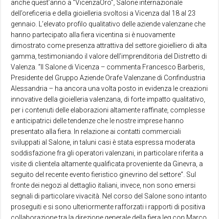
anche quest’anno a “VicenzaOro”, Salone internazionale
dell’oreficeria e della gioielleria svoltosi a Vicenza dal 18 al 23
gennaio. L’elevato profilo qualitativo delle aziende valenzane che
hanno partecipato alla fiera vicentina si è nuovamente
dimostrato come presenza attrattiva del settore gioielliero di alta
gamma, testimoniando il valore dell’imprenditoria del Distretto di
Valenza. “Il Salone di Vicenza – commenta Francesco Barberis,
Presidente del Gruppo Aziende Orafe Valenzane di Confindustria
Alessandria – ha ancora una volta posto in evidenza le creazioni
innovative della gioielleria valenzana, di forte impatto qualitativo,
per i contenuti delle elaborazioni altamente raffinate, complesse
e anticipatrici delle tendenze che le nostre imprese hanno
presentato alla fiera. In relazione ai contatti commerciali
sviluppati al Salone, in taluni casi è stata espressa moderata
soddisfazione fra gli operatori valenzani, in particolare riferita a
visite di clientela altamente qualificata proveniente da Ginevra, a
seguito del recente evento fieristico ginevrino del settore”. Sul
fronte dei negozi al dettaglio italiani, invece, non sono emersi
segnali di particolare vivacità. Nel corso del Salone sono intanto
proseguiti e si sono ulteriormente rafforzati i rapporti di positiva
collaborazione tra la direzione generale della fiera Ieg con Marco