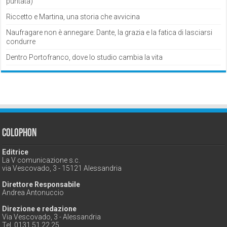
puntata)
Riccetto e Martina, una storia che avvicina
Naufragare non è annegare: Dante, la grazia e la fatica di lasciarsi
condurre
Dentro Portofranco, dove lo studio cambia la vita
Colophon
Editrice
La V comunicazione s.c.
via Vescovado, 3 - 15121 Alessandria
Direttore Responsabile
Andrea Antonuccio
Direzione e redazione
Via Vescovado, 3 - Alessandria
Tel. 0131 51 22 25