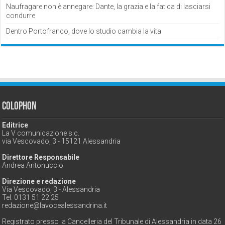
Naufragare non è annegare: Dante, la grazia e la fatica di lasciarsi
condurre
Dentro Portofranco, dove lo studio cambia la vita
Colophon
Editrice
La V comunicazione s.c.
via Vescovado, 3 - 15121 Alessandria
Direttore Responsabile
Andrea Antonuccio
Direzione e redazione
Via Vescovado, 3 - Alessandria
Tel. 0131 51 22 25
redazione@lavocealessandrina.it
Registrato presso la Cancelleria del Tribunale di Alessandria in data 26