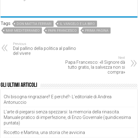
Tags
DON MATTIA FERRARI
IL VANGELO E LA BIRO
MAR MEDITERRANEO
PAPA FRANCESCO
PRIMA PAGINA
Previous
Dal pallino della politica al pallino
del vivere
Next
Papa Francesco: «Il Signore dà
tutto gratis, la salvezza non si
compra»
Gli ultimi articoli
Chi bisogna ringraziare? E perché?- L’editoriale di Andrea
Antonuccio
L’arte di piegarsi senza spezzarsi: la memoria della rinascita.
Manuale pratico di imperfezione, di Enzo Governale (quindicesima
puntata)
Riccetto e Martina, una storia che avvicina