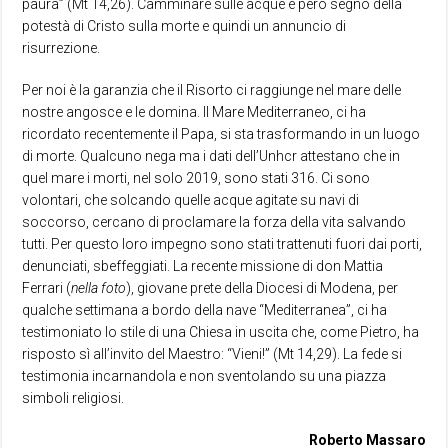
paura” (Mt 14,26). Camminare sulle acque è però segno della
potestà di Cristo sulla morte e quindi un annuncio di
risurrezione.
Per noi è la garanzia che il Risorto ci raggiunge nel mare delle
nostre angosce e le domina. Il Mare Mediterraneo, ci ha
ricordato recentemente il Papa, si sta trasformando in un luogo
di morte. Qualcuno nega ma i dati dell’Unhcr attestano che in
quel mare i morti, nel solo 2019, sono stati 316. Ci sono
volontari, che solcando quelle acque agitate su navi di
soccorso, cercano di proclamare la forza della vita salvando
tutti. Per questo loro impegno sono stati trattenuti fuori dai porti,
denunciati, sbeffeggiati. La recente missione di don Mattia
Ferrari (
nella foto
), giovane prete della Diocesi di Modena, per
qualche settimana a bordo della nave “Mediterranea”, ci ha
testimoniato lo stile di una Chiesa in uscita che, come Pietro, ha
risposto sì all’invito del Maestro: “Vieni!” (Mt 14,29). La fede si
testimonia incarnandola e non sventolando su una piazza
simboli religiosi.
Roberto Massaro