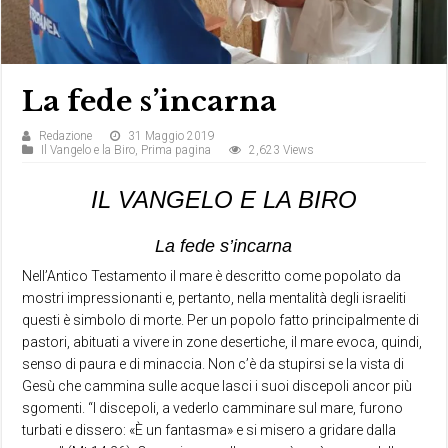
La fede s’incarna
Redazione
31 Maggio 2019
Il Vangelo e la Biro
,
Prima pagina
2,623 Views
IL VANGELO E LA BIRO
La fede s’incarna
Nell’Antico Testamento il mare è descritto come popolato da
mostri impressionanti e, pertanto, nella mentalità degli israeliti
questi è simbolo di morte. Per un popolo fatto principalmente di
pastori, abituati a vivere in zone desertiche, il mare evoca, quindi,
senso di paura e di minaccia. Non c’è da stupirsi se la vista di
Gesù che cammina sulle acque lasci i suoi discepoli ancor più
sgomenti. “I discepoli, a vederlo camminare sul mare, furono
turbati e dissero: «È un fantasma» e si misero a gridare dalla