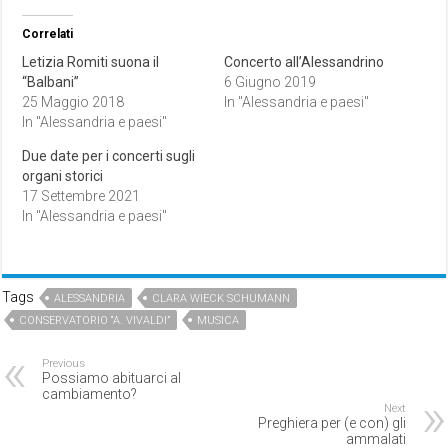
Correlati
Letizia Romiti suona il
Concerto all’Alessandrino
“Balbani”
6 Giugno 2019
25 Maggio 2018
In "Alessandria e paesi"
In "Alessandria e paesi"
Due date per i concerti sugli
organi storici
17 Settembre 2021
In "Alessandria e paesi"
Tags
ALESSANDRIA
CLARA WIECK SCHUMANN
CONSERVATORIO “A. VIVALDI”
MUSICA
Previous
Possiamo abituarci al
cambiamento?
Next
Preghiera per (e con) gli
ammalati