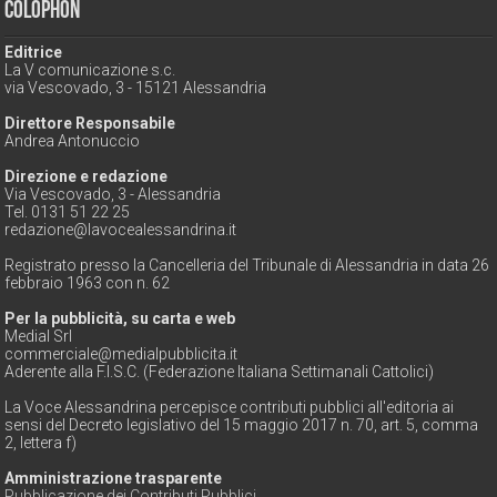
Colophon
Editrice
La V comunicazione s.c.
via Vescovado, 3 - 15121 Alessandria
Direttore Responsabile
Andrea Antonuccio
Direzione e redazione
Via Vescovado, 3 - Alessandria
Tel. 0131 51 22 25
redazione@lavocealessandrina.it
Registrato presso la Cancelleria del Tribunale di Alessandria in data 26
febbraio 1963 con n. 62
Per la pubblicità, su carta e web
Medial Srl
commerciale@medialpubblicita.it
Aderente alla F.I.S.C. (Federazione Italiana Settimanali Cattolici)
La Voce Alessandrina percepisce contributi pubblici all'editoria ai
sensi del Decreto legislativo del 15 maggio 2017 n. 70, art. 5, comma
2, lettera f)
Amministrazione trasparente
Pubblicazione dei Contributi Pubblici