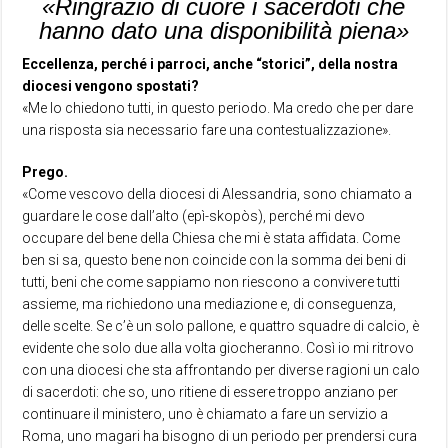
«Ringrazio di cuore i sacerdoti che
hanno dato una disponibilità piena»
Eccellenza, perché i parroci, anche “storici”, della nostra
diocesi vengono spostati?
«Me lo chiedono tutti, in questo periodo. Ma credo che per dare
una risposta sia necessario fare una contestualizzazione».
Prego.
«Come vescovo della diocesi di Alessandria, sono chiamato a
guardare le cose dall’alto (epì-skopòs), perché mi devo
occupare del bene della Chiesa che mi è stata affidata. Come
ben si sa, questo bene non coincide con la somma dei beni di
tutti, beni che come sappiamo non riescono a convivere tutti
assieme, ma richiedono una mediazione e, di conseguenza,
delle scelte. Se c’è un solo pallone, e quattro squadre di calcio, è
evidente che solo due alla volta giocheranno. Così io mi ritrovo
con una diocesi che sta affrontando per diverse ragioni un calo
di sacerdoti: che so, uno ritiene di essere troppo anziano per
continuare il ministero, uno è chiamato a fare un servizio a
Roma, uno magari ha bisogno di un periodo per prendersi cura