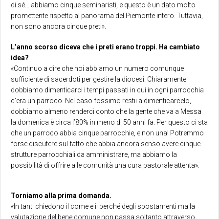
di sé… abbiamo cinque seminaristi, e questo è un dato molto
promettente rispetto al panorama del Piemonte intero. Tuttavia,
non sono ancora cinque preti».
L’anno scorso diceva che i preti erano troppi. Ha cambiato
idea?
«Continuo a dire che noi abbiamo un numero comunque
sufficiente di sacerdoti per gestire la diocesi. Chiaramente
dobbiamo dimenticarci i tempi passati in cui in ogni parrocchia
c’era un parroco. Nel caso fossimo restii a dimenticarcelo,
dobbiamo almeno renderci conto che la gente che va a Messa
la domenica è circa l’80% in meno di 50 anni fa. Per questo ci sta
che un parroco abbia cinque parrocchie, e non una! Potremmo
forse discutere sul fatto che abbia ancora senso avere cinque
strutture parrocchiali da amministrare, ma abbiamo la
possibilità di offrire alle comunità una cura pastorale attenta».
Torniamo alla prima domanda.
«In tanti chiedono il come e il perché degli spostamenti ma la
valutazione del bene comune non passa soltanto attraverso