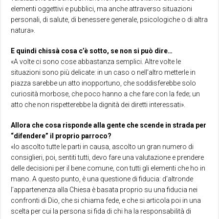
elementi oggettivi e pubblici, ma anche attraverso situazioni
personali, di salute, di benessere generale, psicologiche o di altra
natura».
E quindi chissà cosa c’è sotto, se non si può dire…
«A volte ci sono cose abbastanza semplici. Altre volte le
situazioni sono più delicate: in un caso o nell’altro metterle in
piazza sarebbe un atto inopportuno, che soddisferebbe solo
curiosità morbose, che poco hanno a che fare con la fede; un
atto che non rispetterebbe la dignità dei diretti interessati».
Allora che cosa risponde alla gente che scende in strada per
“difendere” il proprio parroco?
«Io ascolto tutte le parti in causa, ascolto un gran numero di
consiglieri, poi, sentiti tutti, devo fare una valutazione e prendere
delle decisioni per il bene comune, con tutti gli elementi che ho in
mano. A questo punto, è una questione di fiducia: d’altronde
l’appartenenza alla Chiesa è basata proprio su una fiducia nei
confronti di Dio, che si chiama fede, e che si articola poi in una
scelta per cui la persona si fida di chi ha la responsabilità di