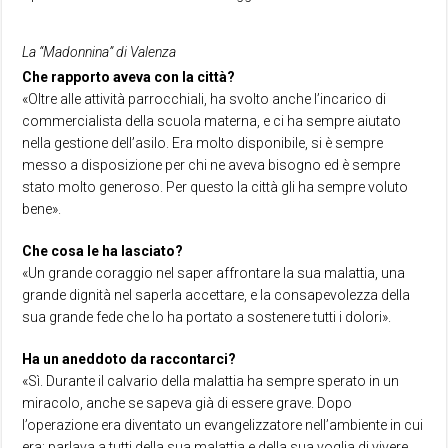
La “Madonnina” di Valenza
Che rapporto aveva con la città?
«Oltre alle attività parrocchiali, ha svolto anche l’incarico di
commercialista della scuola materna, e ci ha sempre aiutato
nella gestione dell’asilo. Era molto disponibile, si è sempre
messo a disposizione per chi ne aveva bisogno ed è sempre
stato molto generoso. Per questo la città gli ha sempre voluto
bene».
Che cosa le ha lasciato?
«Un grande coraggio nel saper affrontare la sua malattia, una
grande dignità nel saperla accettare, e la consapevolezza della
sua grande fede che lo ha portato a sostenere tutti i dolori».
Ha un aneddoto da raccontarci?
«Sì. Durante il calvario della malattia ha sempre sperato in un
miracolo, anche se sapeva già di essere grave. Dopo
l’operazione era diventato un evangelizzatore nell’ambiente in cui
era: parlava a tutti della sua malattia e della sua voglia di vivere.