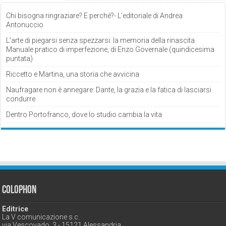
Chi bisogna ringraziare? E perché?- L’editoriale di Andrea
Antonuccio
L’arte di piegarsi senza spezzarsi: la memoria della rinascita.
Manuale pratico di imperfezione, di Enzo Governale (quindicesima
puntata)
Riccetto e Martina, una storia che avvicina
Naufragare non è annegare: Dante, la grazia e la fatica di lasciarsi
condurre
Dentro Portofranco, dove lo studio cambia la vita
Colophon
Editrice
La V comunicazione s.c.
via Vescovado, 3 - 15121 Alessandria