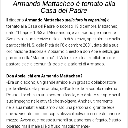
Armando Mattacheo è tornato alla
Casa del Padre
Il diacono
Armando Mattacheo
(
nella foto in copertina)
è
tornato alla Casa del Padre lo scorso 19 dicembre. Mattacheo,
nato l’11 aprile 1963 ad Alessandria, era diacono permanente.
Svolgeva il suo servizio nella città di Valenza, specialmente nella
parrocchia N. S. della Pietà dall’8 dicembre 2001, data della sua
ordinazione diaconale. Abbiamo chiesto a don Abele Belloli, già
parroco della “Madonnina” di Valenza e attuale collaboratore
pastorale della comunità locale, di parlarci di Armando.
Don Abele, chi era Armando Mattacheo?
«Era un diacono, un grande amico e un grosso collaboratore
per le attività della parrocchia, dell’asilo e della scuola materna.
Posso dire che era una persona fedele, e lo è stato sempre per il
suo impegno nelle attività che svolgeva. Anche ultimamente
nella sua malattia abbiamo visto una persona di grande fede
che ha vissuto con consapevolezza il calvario di questo anno e
mezzo. Aveva due masse tumorali su pancreas e fegato, è stato
operato ma il male si è diffuso maggiormente».