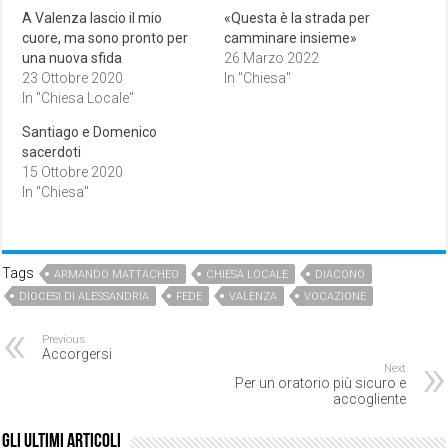
A Valenza lascio il mio
«Questa è la strada per
cuore, ma sono pronto per
camminare insieme»
una nuova sfida
26 Marzo 2022
23 Ottobre 2020
In "Chiesa"
In "Chiesa Locale"
Santiago e Domenico
sacerdoti
15 Ottobre 2020
In "Chiesa"
Tags
ARMANDO MATTACHEO
CHIESA LOCALE
DIACONO
DIOCESI DI ALESSANDRIA
FEDE
VALENZA
VOCAZIONE
Previous
Accorgersi
Next
Per un oratorio più sicuro e
accogliente
Gli ultimi articoli