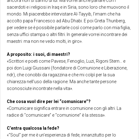
ancora non si sanno di lui. Ma vorrei anche parlare con i
sacerdoti e i religiosi in Iraq e in Siria, sono loro che muovono il
mondo. Mi piacerebbe intervistare Al-Tayyib, l’imam che ha
accolto papa Francesco ad Abu Dhabi. E poi Greta Thunberg,
per vedere se è possibile parlarle così come parlo con mia figlia,
senza uffici stampa o altri filtri. In generale vorrei incontrare dei
maestri: ma non ne vedo molti, in giro».
A proposito: i suoi, di maestri?
«Scrittori e poeti come Pavese, Fenoglio, Luzi, Rigoni Stern… e
poi don Luigi Giussani (fondatore di Comunione e Liberazione,
ndr), che conobbi da ragazzina e che mi colpì per la sua
chiarezza nell’uso della ragione. Ma anche tante persone
sconosciute incontrate nella vita».
Che cosa vuol dire per lei “comunicare”?
«Comunicare significa entrare in comunione con gli altri. La
radice di “comunicare” e “comunione” è la stessa».
C’entra qualcosa la fede?
«“Soul” per me è un’esperienza di fede, innanzitutto per lo