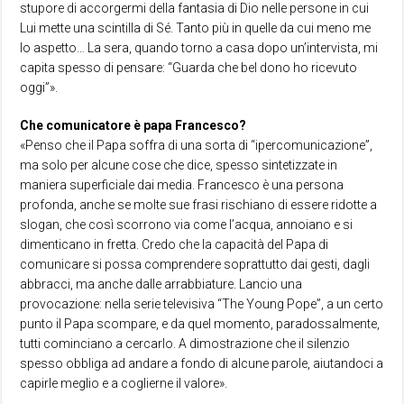
stupore di accorgermi della fantasia di Dio nelle persone in cui
Lui mette una scintilla di Sé. Tanto più in quelle da cui meno me
lo aspetto… La sera, quando torno a casa dopo un’intervista, mi
capita spesso di pensare: “Guarda che bel dono ho ricevuto
oggi”».
Che comunicatore è papa Francesco?
«Penso che il Papa soffra di una sorta di “ipercomunicazione”,
ma solo per alcune cose che dice, spesso sintetizzate in
maniera superficiale dai media. Francesco è una persona
profonda, anche se molte sue frasi rischiano di essere ridotte a
slogan, che così scorrono via come l’acqua, annoiano e si
dimenticano in fretta. Credo che la capacità del Papa di
comunicare si possa comprendere soprattutto dai gesti, dagli
abbracci, ma anche dalle arrabbiature. Lancio una
provocazione: nella serie televisiva “The Young Pope”, a un certo
punto il Papa scompare, e da quel momento, paradossalmente,
tutti cominciano a cercarlo. A dimostrazione che il silenzio
spesso obbliga ad andare a fondo di alcune parole, aiutandoci a
capirle meglio e a coglierne il valore».