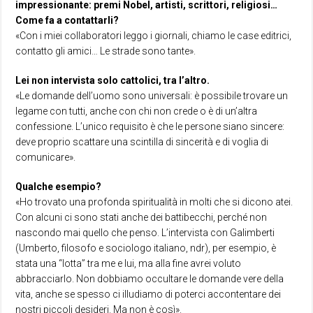
impressionante: premi Nobel, artisti, scrittori, religiosi…
Come fa a contattarli?
«Con i miei collaboratori leggo i giornali, chiamo le case editrici,
contatto gli amici… Le strade sono tante».
Lei non intervista solo cattolici, tra l’altro.
«Le domande dell’uomo sono universali: è possibile trovare un
legame con tutti, anche con chi non crede o è di un’altra
confessione. L’unico requisito è che le persone siano sincere:
deve proprio scattare una scintilla di sincerità e di voglia di
comunicare».
Qualche esempio?
«Ho trovato una profonda spiritualità in molti che si dicono atei.
Con alcuni ci sono stati anche dei battibecchi, perché non
nascondo mai quello che penso. L’intervista con Galimberti
(Umberto, filosofo e sociologo italiano, ndr), per esempio, è
stata una “lotta” tra me e lui, ma alla fine avrei voluto
abbracciarlo. Non dobbiamo occultare le domande vere della
vita, anche se spesso ci illudiamo di poterci accontentare dei
nostri piccoli desideri. Ma non è così».