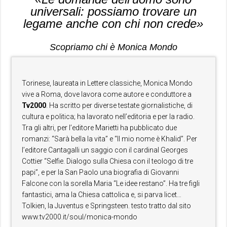
universali: possiamo trovare un
legame anche con chi non crede»
Scopriamo chi è Monica Mondo
Torinese, laureata in Lettere classiche, Monica Mondo
vive a Roma, dove lavora come autore e conduttore a
Tv2000
. Ha scritto per diverse testate giornalistiche, di
cultura e politica; ha lavorato nell’editoria e per la radio.
Tra gli altri, per l’editore Marietti ha pubblicato due
romanzi: “Sarà bella la vita” e “Il mio nome è Khalid”. Per
l’editore Cantagalli un saggio con il cardinal Georges
Cottier “Selfie. Dialogo sulla Chiesa con il teologo di tre
papi”, e per la San Paolo una biografia di Giovanni
Falcone con la sorella Maria “Le idee restano”. Ha tre figli
fantastici, ama la Chiesa cattolica e, si parva licet…
Tolkien, la Juventus e Springsteen. testo tratto dal sito
www.tv2000.it/soul/monica-mondo