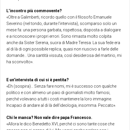
L’incontro più commovente?
«Oltre a Galimberti, ricordo quello con il filosofo Emanuele
Severino (nel tondo, durante l’intervista), scomparso solo un
mese fa: una persona garbata, rispettosa, disposta a dialogare
e a riconoscere i propri errori. Sono rimasta molto colpita
anche da Sister Serena, suora di Madre Teresa. La sua fede era
al di là di ogni possibile replica, quasi non riuscivo a farle delle
domande… Una santità vissuta, così desiderosa del martirio, mi
ha sconvolto».
E un’intervista di cui si è pentita?
«Eh (sospira)… Senza fare nomi, mi è successo con qualche
politico e con almeno un paio di giornalisti molto famosi,
perché volevano a tutti i costi mantenere la loro immagine.
Incapaci di andare al di là dell’ideologia, insomma. Peccato».
Chi le manca? Non vale dire papa Francesco.
«Allora le dico Benedetto XVI, perché ci sono tante cose che