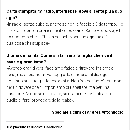
Carta stampata, tv, radio, Internet: lei dove si sente più a suo
agio?
«In radio, senza dubbio, anche se non la faccio più da tempo. Ho
iniziato proprio in una emittente diocesana, Radio Proposta, e lì
ho scoperto che la Chiesa ha tante voci. E in ognuna c’è
qualcosa che stupisce».
Ultima domanda. Come si sta in una famiglia che vive di
pane e giornalismo?
«Avendo orari diversi facciamo fatica a ritrovarci insieme a
cena, ma abbiamo un vantaggio: la curiosità e il dialogo
continuo su tutto quello che capita. Non “stacchiamo” mai: non
per un dovere che ci imponiamo di rispettare, ma per una
passione. Anche se un dovere, sicuramente, ce l’abbiamo:
quello di farci provocare dalla realtà».
Speciale a cura di Andrea Antonuccio
Ti è piaciuto l'articolo? Condividilo: