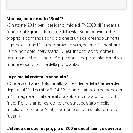
Monica, come è nato “Soul”?
«È nato nel 2014 per il desiderio, mio e di Tv2000, di “andare a
fondo” sulle grandi domande della vita. Sono convinta che
proprio le domande sono ciò che ci unisce, creando un forte
legame di umanità. La scommessa vera, per me, è incontrare
l’altro, non solo intervistarlo. Questi incontri sono, come li
chiamo io, “ritratti a parole” di persone che per qualche motivo
mi interessano, al di là della popolarità».
La prima intervista in assoluto?
«Quella con Laura Boldrini, allora presidente della Camera dei
deputati, il 13 dicembre 2014. Volevamo partire da persone con
un’immagine antipatica, e allora abbiamo iniziato con i politici
(ride). Poi ci siamo resi conto che sarebbe stato meglio
ampliare l’orizzonte. Anche per non essere in qualche modo
“usati”».
L’elenco dei suoi ospiti, più di 300 in questi anni, è davvero