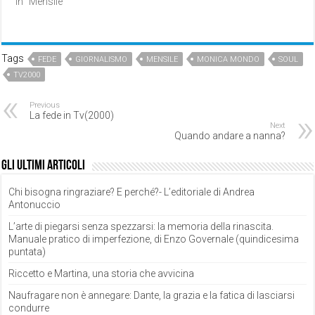
In "Mensile"
Tags
FEDE
GIORNALISMO
MENSILE
MONICA MONDO
SOUL
TV2000
Previous
La fede in Tv(2000)
Next
Quando andare a nanna?
Gli ultimi articoli
Chi bisogna ringraziare? E perché?- L’editoriale di Andrea
Antonuccio
L’arte di piegarsi senza spezzarsi: la memoria della rinascita.
Manuale pratico di imperfezione, di Enzo Governale (quindicesima
puntata)
Riccetto e Martina, una storia che avvicina
Naufragare non è annegare: Dante, la grazia e la fatica di lasciarsi
condurre