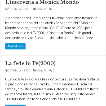
L’intervista a Monica Mondo
25 Febbraio 2020
Mensile
0
«Le domande dell’uomo sono universali: possiamo trovare un
legame anche con chi non crede» Scopriamo chi è Monica
Mondo Monica, come è nato “Soul”? «È nato nel 2014 per il
desiderio, mio e di Tv2000, di “andare a fondo” sulle grandi
domande della vita. Sono convinta che proprio le domande …
Read More »
La fede in Tv(2000)
25 Febbraio 2020
Mensile
0
Quando la televisione aiuta a non perdere il senso della realtà Se
vi piacciono il Grande Fratello, Uomini e donne o L’isola dei
famosi, provate a cambiare aria. Catodica… Tv2000, l’emittente
dei vescovi italiani, sul suo sito si “descrive” in questo modo:
“Tv2000, non una televisione qualsiasi. Tv2000 è la …