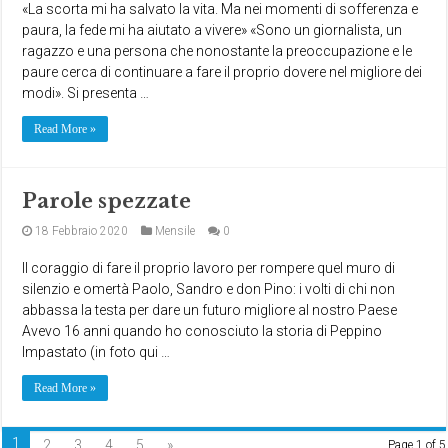
«La scorta mi ha salvato la vita. Ma nei momenti di sofferenza e
paura, la fede mi ha aiutato a vivere» «Sono un giornalista, un
ragazzo e una persona che nonostante la preoccupazione e le
paure cerca di continuare a fare il proprio dovere nel migliore dei
modi». Si presenta …
Read More »
Parole spezzate
18 Febbraio 2020
Mensile
0
Il coraggio di fare il proprio lavoro per rompere quel muro di
silenzio e omertà Paolo, Sandro e don Pino: i volti di chi non
abbassa la testa per dare un futuro migliore al nostro Paese
Avevo 16 anni quando ho conosciuto la storia di Peppino
Impastato (in foto qui …
Read More »
1
2
3
4
5
»
Page 1 of 5