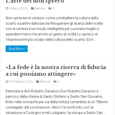
L’arte del non spreco
6 Marzo 2020
Mensile
0
Non sprecare le verdure: come combattere la cultura dello
scarto a partire dalla tavola Recuperare gli avanzi delle ricette
con le verdure è un modo intelligente per cucinare meglio e
spendere meno ma anche un gesto di civiltà Lo spreco «è
l’espressione più cruda» della cultura dello scarto. Ed è …
Read More »
«La fede è la nostra riserva di fiducia
a cui possiamo attingere»
29 Febbraio 2020
Mensile
0
Intervista a don Roberto Davanzo Don Roberto Davanzo è
parroco della chiesa di Santo Stefano a Sesto San Giovanni,
finito nelle cronache per via della notizia (smentita) di un 78enne
contagiato dal coronavirus. «Non c’è confronto con la
situazione a Codogno e nel Lodigiano: la vita qui a Sesto San …