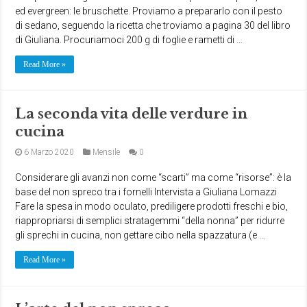
ed evergreen: le bruschette. Proviamo a prepararlo con il pesto
di sedano, seguendo la ricetta che troviamo a pagina 30 del libro
di Giuliana. Procuriamoci 200 g di foglie e rametti di …
Read More »
La seconda vita delle verdure in
cucina
6 Marzo 2020
Mensile
0
Considerare gli avanzi non come “scarti” ma come “risorse”: è la
base del non spreco tra i fornelli Intervista a Giuliana Lomazzi
Fare la spesa in modo oculato, prediligere prodotti freschi e bio,
riappropriarsi di semplici stratagemmi “della nonna” per ridurre
gli sprechi in cucina, non gettare cibo nella spazzatura (e …
Read More »