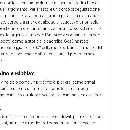
ca con la discussione di un tema particolare, trattato di
uell’argomento. Per il resto, è un corso di degustazione
o degli spunti e si racconta come si passa da uva a vino e
uesto corso sia anche qualcosa di educativo e non solo
re a temi non comuni quando si fa un corso sul vino. Tra
o che lo organizziamo con l’Anspi ed è coordinato da don
spetti, come la storia e la sacralità: Gesù ha reso
nno festeggiamo il 700° della morte di Dante: parliamo del
ati scelti per rendere più accattivante il programma e
».
vino e Bibbia?
 al vino solo come un prodotto di piacere, come ormai
 è più nemmeno un alimento come 50 anni fa: con il
sso indietro, aiutare a vedere il vino in maniera diversa».
…
,15, ndr). In questo corso si cerca di sviluppare un senso
 stessi, un invito a moderare i consumi, a non eccedere.