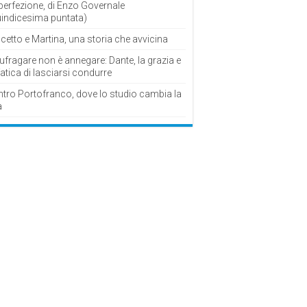
perfezione, di Enzo Governale
uindicesima puntata)
cetto e Martina, una storia che avvicina
fragare non è annegare: Dante, la grazia e
fatica di lasciarsi condurre
ntro Portofranco, dove lo studio cambia la
a