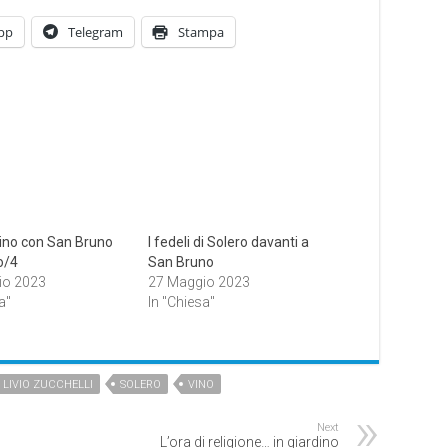
pp
Telegram
Stampa
no con San Bruno
I fedeli di Solero davanti a
o/4
San Bruno
io 2023
27 Maggio 2023
a"
In "Chiesa"
LIVIO ZUCCHELLI
SOLERO
VINO
Next
L’ora di religione… in giardino