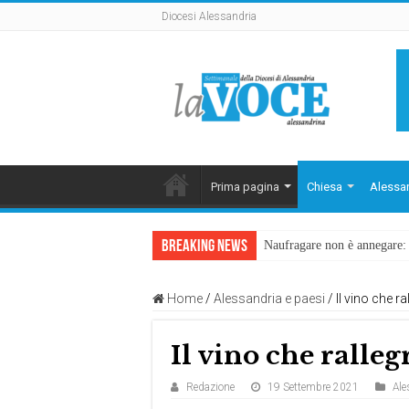
Diocesi Alessandria
Prima pagina
Chiesa
Alessan
Breaking News
Naufragare non è annegare: D
Home
/
Alessandria e paesi
/
Il vino che r
Il vino che ralleg
Redazione
19 Settembre 2021
Ale