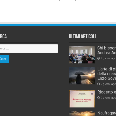
erca
Ultimi Articoli
Chi bisogn
Andrea An
7 giorni ago
L’arte di 
della rina
Enzo Gove
7 giorni ago
Riccetto e
7 giorni ago
Naufragare