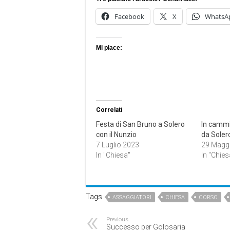
Facebook
X
WhatsA
Mi piace:
Correlati
Festa di San Bruno a Solero
In cammi
con il Nunzio
da Soler
7 Luglio 2023
29 Magg
In "Chiesa"
In "Chies
Tags
ASSAGGIATORI
CHIESA
CORSO
Previous
Successo per Golosaria