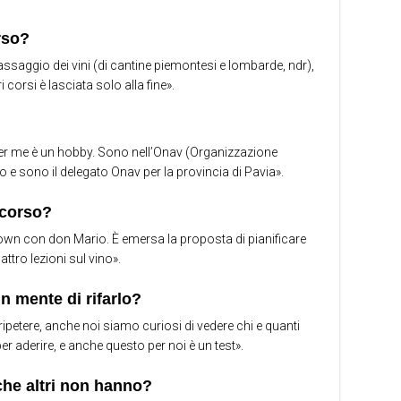
rso?
 assaggio dei vini (di cantine piemontesi e lombarde, ndr),
i corsi è lasciata solo alla fine».
 per me è un hobby. Sono nell’Onav (Organizzazione
 e sono il delegato Onav per la provincia di Pavia».
 corso?
own con don Mario. È emersa la proposta di pianificare
ttro lezioni sul vino».
n mente di rifarlo?
ripetere, anche noi siamo curiosi di vedere chi e quanti
r aderire, e anche questo per noi è un test».
che altri non hanno?