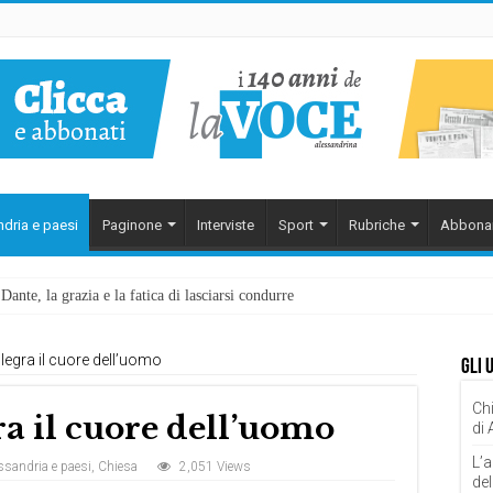
dria e paesi
Paginone
Interviste
Sport
Rubriche
Abbona
ante, la grazia e la fatica di lasciarsi condurre
allegra il cuore dell’uomo
Gli 
Chi
ra il cuore dell’uomo
di
L’a
ssandria e paesi
,
Chiesa
2,051 Views
del