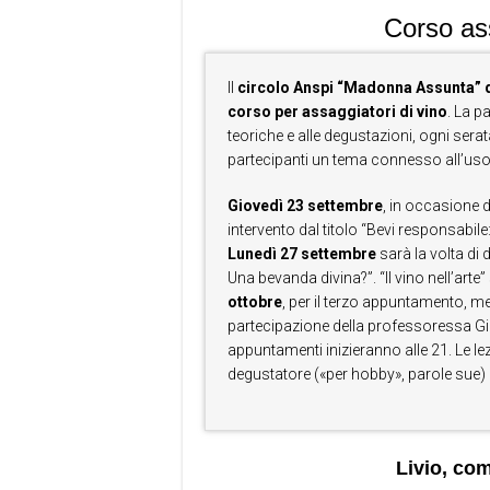
Corso as
Il
circolo Anspi “Madonna Assunta” d
corso per assaggiatori di vino
. La p
teoriche e alle degustazioni, ogni serat
partecipanti un tema connesso all’uso d
Giovedì 23 settembre
, in occasione 
intervento dal titolo “Bevi responsabil
Lunedì 27 settembre
sarà la volta di d
Una bevanda divina?”. “Il vino nell’arte”
ottobre
, per il terzo appuntamento, men
partecipazione della professoressa Giuli
appuntamenti inizieranno alle 21. Le le
degustatore («per hobby», parole sue)
Livio, co