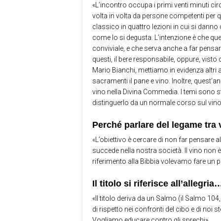
«L’incontro occupa i primi venti minuti cir
volta in volta da persone competenti per q
classico in quattro lezioni in cui si dann
come lo si degusta. L’intenzione è che q
conviviale, e che serva anche a far pensa
questi, il bere responsabile, oppure, vist
Mario Bianchi, mettiamo in evidenza altri a
sacramenti il pane e vino. Inoltre, quest’a
vino nella Divina Commedia. I temi sono st
distinguerlo da un normale corso sul vino
Perché parlare del legame tra 
«L’obiettivo è cercare di non far pensare
succede nella nostra società. Il vino non
riferimento alla Bibbia volevamo fare un pa
Il titolo si riferisce all’allegria
«Il titolo deriva da un Salmo (il Salmo 104
di rispetto nei confronti del cibo e di noi
Vogliamo educare contro gli sprechi».