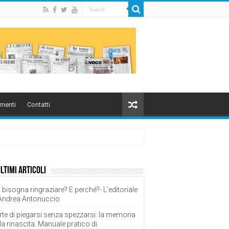
menti
Contatti
ultimi articoli
 bisogna ringraziare? E perché?- L’editoriale
 Andrea Antonuccio
rte di piegarsi senza spezzarsi: la memoria
la rinascita. Manuale pratico di