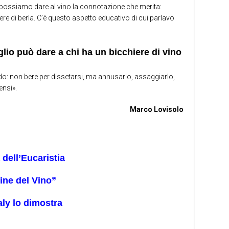
 possiamo dare al vino la connotazione che merita:
re di berla. C’è questo aspetto educativo di cui parlavo
glio può dare a chi ha un bicchiere di vino
ndo: non bere per dissetarsi, ma annusarlo, assaggiarlo,
ensi».
Marco Lovisolo
 dell’Eucaristia
ine del Vino”
aly lo dimostra