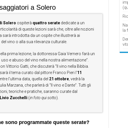
im
saggiatori a Solero
(q
Ric
i Solero
ospiterà
quattro serate
dedicate a un
Nau
articolarità di queste lezioni sarà che, oltre alle nozioni
la 
a sarà introdotta da un ospite che illustrerà ai
De
el vino o alla sua rilevanza culturale.
vit
della prima lezione, la dottoressa Gaia Vernero farà un
e: uso e abuso del vino nella nostra alimentazione”.
on Vittorio Gatti, che discuterà “Il vino nella Bibbia.
 sarà il tema curato dal pittore Franco Pieri l’
11
tre l’ultima data, quella del
21 ottobre
, vedrà la
a Marzana, che parlerà di “Il vino e Dante”. Tutti gli
zioni, teoriche e pratiche, saranno curate dal
Livio Zucchelli
(
in foto qui sotto
).
me sono programmate queste serate?