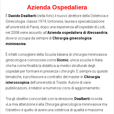
Azienda Ospedaliera
È
Davide Dealberti
(
nella fot
o) il nuovo direttore della Ostetricia e
Ginecologia: classe 1974, tortonese, laurea e specializzazione
all’università di Pavia, dopo una esperienza all’ospedale di Lodi,
nel 2008 viene assunto all’
Azienda ospedaliera di Alessandria
,
dove si occupa da sempre di
Chirurgia ginecologica
mininvasiva
.
È infatti consigliere della Scuola italiana di chirurgia mininvasiva
ginecologica conosciuta come
Sicmic
, unica scuola in Italia
che ha come finalità la didattica ai medici strutturati degli
ospedali per formare in presenza i chirurghi. E sempre su queste
tematiche, è professore a contratto del master in
Chirurgia
isteroscopica
dell’università di Trieste. Autore di varie
pubblicazioni, è relatori a numerosi corsi di aggiornamento.
Tra gli obiettivi concordati con la direzione,
Dealberti
ricorda:
«La mia attenzione è alla Chirurgia ginecologica mininvasiva ma
l’obiettivo è quello di avere una ostetricia di qualità e massima