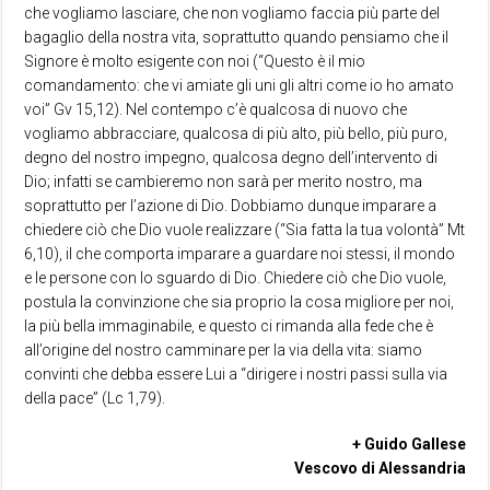
che vogliamo lasciare, che non vogliamo faccia più parte del
bagaglio della nostra vita, soprattutto quando pensiamo che il
Signore è molto esigente con noi (“Questo è il mio
comandamento: che vi amiate gli uni gli altri come io ho amato
voi” Gv 15,12). Nel contempo c’è qualcosa di nuovo che
vogliamo abbracciare, qualcosa di più alto, più bello, più puro,
degno del nostro impegno, qualcosa degno dell’intervento di
Dio; infatti se cambieremo non sarà per merito nostro, ma
soprattutto per l’azione di Dio. Dobbiamo dunque imparare a
chiedere ciò che Dio vuole realizzare (“Sia fatta la tua volontà” Mt
6,10), il che comporta imparare a guardare noi stessi, il mondo
e le persone con lo sguardo di Dio. Chiedere ciò che Dio vuole,
postula la convinzione che sia proprio la cosa migliore per noi,
la più bella immaginabile, e questo ci rimanda alla fede che è
all’origine del nostro camminare per la via della vita: siamo
convinti che debba essere Lui a “dirigere i nostri passi sulla via
della pace” (Lc 1,79).
+ Guido Gallese
Vescovo di Alessandria