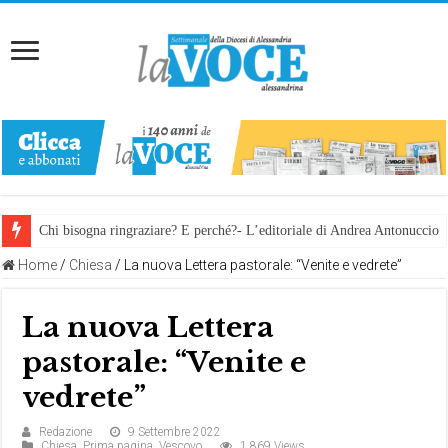
Chi bisogna ringraziare? E perché?- L’editoriale di Andrea Antonuccio
Home
/
Chiesa
/
La nuova Lettera pastorale: “Venite e vedrete”
La nuova Lettera
pastorale: “Venite e
vedrete”
Redazione
9 Settembre 2022
Chiesa
,
Prima pagina
,
Vescovo
1,869 Views