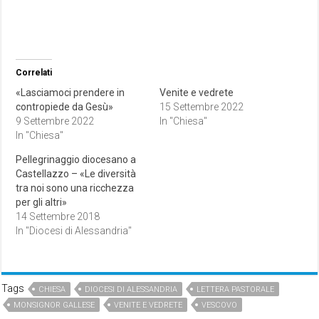
Correlati
«Lasciamoci prendere in
Venite e vedrete
contropiede da Gesù»
15 Settembre 2022
9 Settembre 2022
In "Chiesa"
In "Chiesa"
Pellegrinaggio diocesano a
Castellazzo – «Le diversità
tra noi sono una ricchezza
per gli altri»
14 Settembre 2018
In "Diocesi di Alessandria"
Tags
CHIESA
DIOCESI DI ALESSANDRIA
LETTERA PASTORALE
MONSIGNOR GALLESE
VENITE E VEDRETE
VESCOVO