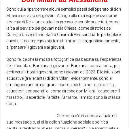
Sono qui a ripercorrere alcuni semplici passi dell’operato di don
Milani a servizio dei giovani. Attingo alla mia esperienza come
docente di Religione cattolica presso le scuole superiori, come
laica al servizio dei giovani nella Chiesa, come direttrice del
Collegio Universitario Santa Chiara di Alessandria. In particolare,
quest’ultimo impegno più tra tutti mi sollecita, quotidianamente,
a “pensare” i giovani e ai giovani.
Sono felice che la mostra fotografica sia basata sull’esperienza
della scuola di Barbiana: i giovani di Barbiana sono ancora, per
certi versi, i nostri giovani, sono i giovani del 2023. E le intuizioni
educative (tra le tante) di don Milani, evidentemente, sono e
rimangono ancora oggi una risorsa per tutti noi: genitori, figli,
educatori, consacrati o, come direbbe don Milani, l’educatore, il
maestro, il sacerdote, l’artista, l’amante, l’amato sono la stessa
cosa.
Che cosa c’è di ancora attuale nel
suo messaggio, al di là della situazione sociale e politica
dell’Italia degli Anni 50 e 60, ormai superata? Un elemento vitale