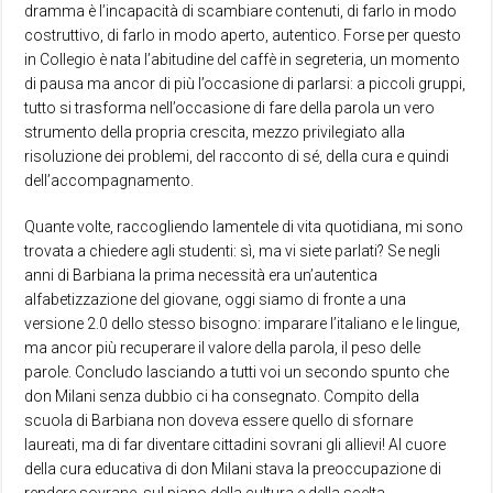
dramma è l’incapacità di scambiare contenuti, di farlo in modo
costruttivo, di farlo in modo aperto, autentico. Forse per questo
in Collegio è nata l’abitudine del caffè in segreteria, un momento
di pausa ma ancor di più l’occasione di parlarsi: a piccoli gruppi,
tutto si trasforma nell’occasione di fare della parola un vero
strumento della propria crescita, mezzo privilegiato alla
risoluzione dei problemi, del racconto di sé, della cura e quindi
dell’accompagnamento.
Quante volte, raccogliendo lamentele di vita quotidiana, mi sono
trovata a chiedere agli studenti: sì, ma vi siete parlati? Se negli
anni di Barbiana la prima necessità era un’autentica
alfabetizzazione del giovane, oggi siamo di fronte a una
versione 2.0 dello stesso bisogno: imparare l’italiano e le lingue,
ma ancor più recuperare il valore della parola, il peso delle
parole. Concludo lasciando a tutti voi un secondo spunto che
don Milani senza dubbio ci ha consegnato. Compito della
scuola di Barbiana non doveva essere quello di sfornare
laureati, ma di far diventare cittadini sovrani gli allievi! Al cuore
della cura educativa di don Milani stava la preoccupazione di