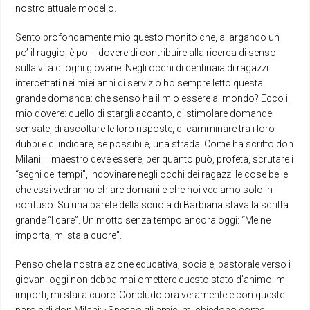
nostro attuale modello.
Sento profondamente mio questo monito che, allargando un
po’ il raggio, è poi il dovere di contribuire alla ricerca di senso
sulla vita di ogni giovane. Negli occhi di centinaia di ragazzi
intercettati nei miei anni di servizio ho sempre letto questa
grande domanda: che senso ha il mio essere al mondo? Ecco il
mio dovere: quello di stargli accanto, di stimolare domande
sensate, di ascoltare le loro risposte, di camminare tra i loro
dubbi e di indicare, se possibile, una strada. Come ha scritto don
Milani: il maestro deve essere, per quanto può, profeta, scrutare i
“segni dei tempi”, indovinare negli occhi dei ragazzi le cose belle
che essi vedranno chiare domani e che noi vediamo solo in
confuso. Su una parete della scuola di Barbiana stava la scritta
grande “I care”. Un motto senza tempo ancora oggi: “Me ne
importa, mi sta a cuore”.
Penso che la nostra azione educativa, sociale, pastorale verso i
giovani oggi non debba mai omettere questo stato d’animo: mi
importi, mi stai a cuore. Concludo ora veramente e con queste