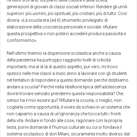
rendere sovrane, sul piano della cultura e della scelta,
generazioni di giovani di classi sociali inferiori. Rendere gli umili
superiori: più uomini, più spirituali, più cristiani, più di tutto. Così
diceva: «La scuola era (ed è) strumento privilegiato di
elaborazione della coscienza personale e sociale: rifiutare
questa prospettiva o non potervi accedere produce passività e
conformismo».
Nell’ultimo triennio la dispersione scolastica anche a causa
della pandemia ha purtroppo raggiunto livelli di criticità
importanti, ma al di là di questo aspetto, pur vero, mi trovo
spesso nelle mie classi a inizio anno a lavorare con gli studenti
nel tentativo di rispondere a queste domande: perché dobbiamo
andare a scuola? Perché nella ribellione tipica dell’adolescenza
dovrei trovare sensato prendermi questa responsabilità? Che
senso ha il mio essere qui? Rifiutare la scuola, o meglio, non
coglierla come opportunità, è vivere da schiavi in un sistema che
non capiamo a causa di un’ignoranza che tocca tutti i fronti
della vita. Andare in fondo alle cose, ragionare con la propria
testa, porre domande è l’humus culturale su cui si fondava il
sistema scolastico di don Milani, sicuramente molto diverso dal