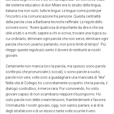
del sistema educativo di don Milani era lo studio della lingua,
italiana ma non solo: tutte le lingue. Le lingue come ponte per
l’incontro e la comunicazione tra persone. Questa centralità
della parola crea a Barbiana tecniche raffinate. Le regole dello
scrivere sono: “Avere qualcosa di importante da dire e che sia
utile a tutti o a molti; sapere a chi si scrive, trovare una logica su
cui ordinarlo; eliminare ogni parola che non serve; eliminare ogni
parola che non usiamo parlando; non porsi limiti di tempo”. Più
rileggo queste regole più sento il dovere di restituirle ai nostri
giovani.
Certamente non manca loro la parola, ma spesso sono parole
scritte più che pronunciate (i social), o sono parole a vuoto,
parole non vere, volte solo a guadagnare una manciata di “like”.
Nella vita di Collegio ho concretamente scoperto che la parola, il
dialogo costruttivo, è merce rara. Pur convivendo, ho visto
giovani capaci di non scambiarsi neppure il buongiorno. Ho
visto parole non dette creare tensioni, fraintendimenti e favorire
l’immaturità. I nostri giovani, oggi, non sanno parlare, e al di là
degli strafalcioni e di un lessico tante volte scurrile il vero