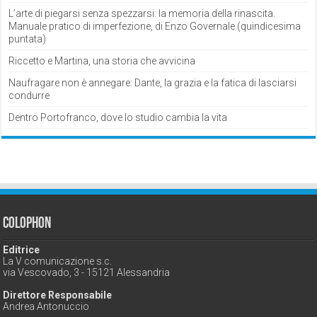
L’arte di piegarsi senza spezzarsi: la memoria della rinascita.
Manuale pratico di imperfezione, di Enzo Governale (quindicesima
puntata)
Riccetto e Martina, una storia che avvicina
Naufragare non è annegare: Dante, la grazia e la fatica di lasciarsi
condurre
Dentro Portofranco, dove lo studio cambia la vita
Colophon
Editrice
La V comunicazione s.c.
via Vescovado, 3 - 15121 Alessandria
Direttore Responsabile
Andrea Antonuccio