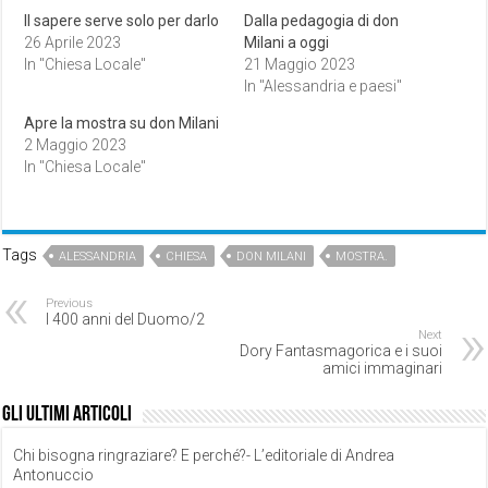
Il sapere serve solo per darlo
Dalla pedagogia di don
26 Aprile 2023
Milani a oggi
In "Chiesa Locale"
21 Maggio 2023
In "Alessandria e paesi"
Apre la mostra su don Milani
2 Maggio 2023
In "Chiesa Locale"
Tags
ALESSANDRIA
CHIESA
DON MILANI
MOSTRA.
Previous
I 400 anni del Duomo/2
Next
Dory Fantasmagorica e i suoi
amici immaginari
Gli ultimi articoli
Chi bisogna ringraziare? E perché?- L’editoriale di Andrea
Antonuccio