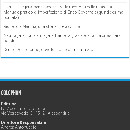
L’arte di piegarsi senza spezzarsi: la memoria della rinascita.
Manuale pratico di imperfezione, di Enzo Governale (quindicesima
puntata)
Riccetto e Martina, una storia che avvicina
Naufragare non è annegare: Dante, la grazia e la fatica di lasciarsi
condurre
Dentro Portofranco, dove lo studio cambia la vita
Colophon
Editrice
La V comunicazione s.c.
via Vescovado, 3 - 15121 Alessandria
Direttore Responsabile
Andrea Antonuccio