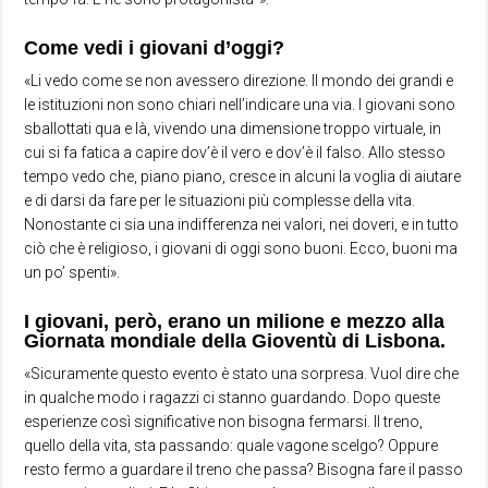
Come vedi i giovani d’oggi?
«Li vedo come se non avessero direzione. Il mondo dei grandi e
le istituzioni non sono chiari nell’indicare una via. I giovani sono
sballottati qua e là, vivendo una dimensione troppo virtuale, in
cui si fa fatica a capire dov’è il vero e dov’è il falso. Allo stesso
tempo vedo che, piano piano, cresce in alcuni la voglia di aiutare
e di darsi da fare per le situazioni più complesse della vita.
Nonostante ci sia una indifferenza nei valori, nei doveri, e in tutto
ciò che è religioso, i giovani di oggi sono buoni. Ecco, buoni ma
un po’ spenti».
I giovani, però, erano un milione e mezzo alla
Giornata mondiale della Gioventù di Lisbona.
«Sicuramente questo evento è stato una sorpresa. Vuol dire che
in qualche modo i ragazzi ci stanno guardando. Dopo queste
esperienze così significative non bisogna fermarsi. Il treno,
quello della vita, sta passando: quale vagone scelgo? Oppure
resto fermo a guardare il treno che passa? Bisogna fare il passo