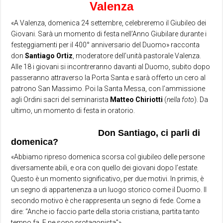
Valenza
«A Valenza, domenica 24 settembre, celebreremo il Giubileo dei
Giovani. Sarà un momento di festa nell’Anno Giubilare durante i
festeggiamenti per il 400° anniversario del Duomo» racconta
don
Santiago Ortiz
, moderatore dell’unità pastorale Valenza.
Alle 18 i giovani si incontreranno davanti al Duomo, subito dopo
passeranno attraverso la Porta Santa e sarà offerto un cero al
patrono San Massimo. Poi la Santa Messa, con l’ammissione
agli Ordini sacri del seminarista
Matteo Chiriotti
(
nella foto
). Da
ultimo, un momento di festa in oratorio.
Don Santiago, ci parli di
domenica?
«Abbiamo ripreso domenica scorsa col giubileo delle persone
diversamente abili, e ora con quello dei giovani dopo l’estate.
Questo è un momento significativo, per due motivi. In primis, è
un segno di appartenenza a un luogo storico come il Duomo. Il
secondo motivo è che rappresenta un segno di fede. Come a
dire: “Anche io faccio parte della storia cristiana, partita tanto
tempo fa. E ne sono protagonista”».