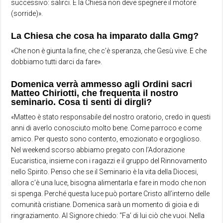
successivo: salirci. E la Chiesa non deve spegnere il motore
(sorride)».
La Chiesa che cosa ha imparato dalla Gmg?
«Che non è giunta la fine, che c’è speranza, che Gesù vive. E che
dobbiamo tutti darci da fare».
Domenica verrà ammesso agli Ordini sacri
Matteo Chiriotti, che frequenta il nostro
seminario. Cosa ti senti di dirgli?
«Matteo è stato responsabile del nostro oratorio, credo in questi
anni di averlo conosciuto molto bene. Come parroco e come
amico. Per questo sono contento, emozionato e orgoglioso.
Nel weekend scorso abbiamo pregato con l’Adorazione
Eucaristica, insieme con i ragazzi e il gruppo del Rinnovamento
nello Spirito. Penso che se il Seminario è la vita della Diocesi,
allora c’è una luce, bisogna alimentarla e fare in modo che non
si spenga. Perché questa luce può portare Cristo all’interno delle
comunità cristiane. Domenica sarà un momento di gioia e di
ringraziamento. Al Signore chiedo: “Fa’ di lui ciò che vuoi. Nella